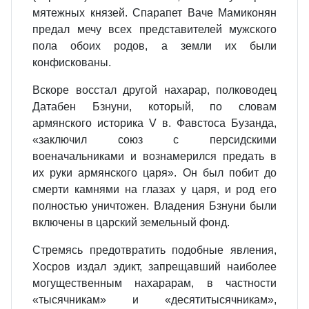
мятежных князей. Спарапет Ваче Мамиконян
предал мечу всех представителей мужского
пола обоих родов, а земли их были
конфискованы.
Вскоре восстал другой нахарар, полководец
Датабен Бзнуни, который, по словам
армянского историка V в. Фавстоса Бузанда,
«заключил союз с персидскими
военачальниками и вознамерился предать в
их руки армянского царя». Он был побит до
смерти камнями на глазах у царя, и род его
полностью уничтожен. Владения Бзнуни были
включены в царский земельный фонд.
Стремясь предотвратить подобные явления,
Хосров издал эдикт, запрещавший наиболее
могущественным нахарарам, в частности
«тысячникам» и «десятитысячникам»,