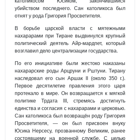
католикосом Юсиком, закончившийся
убийством последнего. Сан католикоса был
отнят у рода Григория Просветителя.
В борьбе царской власти с мятежными
нахарарами при Тиране выдвинулся крупный
политический деятель Айр‐мардпет, который
возглавил дело централизации государства.
По его инициативе были жестоко наказаны
нахарарские роды Арцруни и Рштуни. Тирану
наследовал его сын Аршак II (около 350 г.).
Первое десятилетие правления этого царя
протекало в мире. Он возвращается к мягкой
политике Трдата III, стремясь достигнуть
единства и согласия с нахарарами и церковью.
Сан католикоса был возвращён роду Григория
Просветителя, — он был присвоен внуку
Юсика Нерсесу, прозванному Великим, ранее
состоявшему на военной службе. С целью