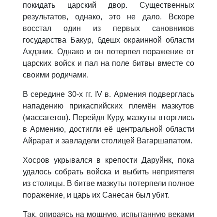
покидать царский двор. Существенных
результатов, однако, это не дало. Вскоре
восстал один из первых сановников
государства Бакур, бдешх окраинной области
Ахдзник. Однако и он потерпел поражение от
царских войск и пал на поле битвы вместе со
своими родичами.
В середине 30‐х гг. IV в. Армения подверглась
нападению прикаспийских племён мазкутов
(массагетов). Перейдя Куру, мазкуты вторглись
в Армению, достигли её центральной области
Айрарат и завладели столицей Вагаршапатом.
Хосров укрывался в крепости Даруйнк, пока
удалось собрать войска и выбить неприятеля
из столицы. В битве мазкуты потерпели полное
поражение, и царь их Санесан был убит.
Так, опираясь на мощную, испытанную веками