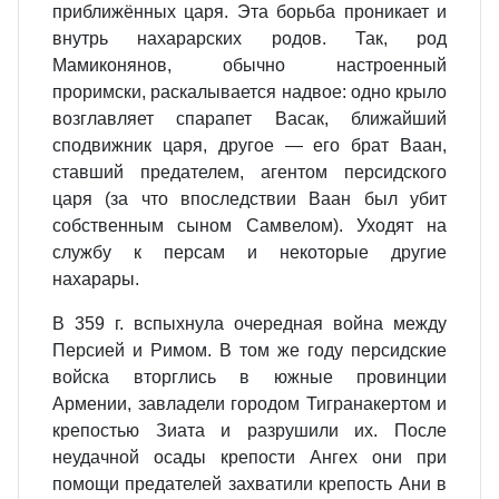
приближённых царя. Эта борьба проникает и
внутрь нахарарских родов. Так, род
Мамиконянов, обычно настроенный
проримски, раскалывается надвое: одно крыло
возглавляет спарапет Васак, ближайший
сподвижник царя, другое — его брат Ваан,
ставший предателем, агентом персидского
царя (за что впоследствии Ваан был убит
собственным сыном Самвелом). Уходят на
службу к персам и некоторые другие
нахарары.
В 359 г. вспыхнула очередная война между
Персией и Римом. В том же году персидские
войска вторглись в южные провинции
Армении, завладели городом Тигранакертом и
крепостью Зиата и разрушили их. После
неудачной осады крепости Ангех они при
помощи предателей захватили крепость Ани в