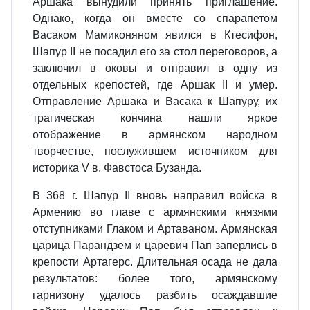
Аршака вынудили принять приглашение.
Однако, когда он вместе со спарапетом
Васаком Мамиконяном явился в Ктесифон,
Шапур II не посадил его за стол переговоров, а
заключил в оковы и отправил в одну из
отдельных крепостей, где Аршак II и умер.
Отправление Аршака и Васака к Шапуру, их
трагическая кончина нашли яркое
отображение в армянском народном
творчестве, послужившем источником для
историка V в. Фавстоса Бузанда.
В 368 г. Шапур II вновь направил войска в
Армению во главе с армянскими князями
отступниками Глаком и Артаваном. Армянская
царица Парандзем и царевич Пап заперлись в
крепости Артагерс. Длительная осада не дала
результатов: более того, армянскому
гарнизону удалось разбить осаждавшие