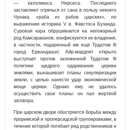
— католикоса Нерсеса. Последнего
заставляют отречься от сана в пользу некоего
Чунака, «раба из рабов царских», по
выражению историка V в. Фавстоса Бузанда.
Суровая кара обрушивается на непокорный
род Камсараканов, конфискуются их владения,
в частности, подаренный им ещё Трдатом III
город Ервандашат. Айр‐мардпет открыто
выступает против заложенной Трдатом III
политики щедрого одаривания церкви
землями, вынашивает планы секуляризации
земли, с целью нанести удар экономической
мощи церкви. Однако ему не удалось
осуществить свои планы: он пал жертвой
заговора.
При царском дворе обостряется борьба между
проримской и проперсидской группировками, в
течение которой погибает ряд родственников и