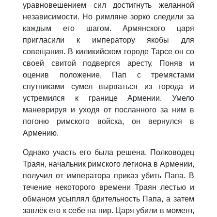
уравновешением сил достигнуть желанной
независимости. Но римляне зорко следили за
каждым его шагом. Армянского царя
пригласили к императору якобы для
совещания. В киликийском городе Тарсе он со
своей свитой подвергся аресту. Поняв и
оценив положение, Пап с тремястами
спутниками сумел вырваться из города и
устремился к границе Армении. Умело
маневрируя и уходя от посланного за ним в
погоню римского войска, он вернулся в
Армению.
Однако участь его была решена. Полководец
Траян, начальник римского легиона в Армении,
получил от императора приказ убить Папа. В
течение некоторого времени Траян лестью и
обманом усыплял бдительность Папа, а затем
завлёк его к себе на пир. Царя убили в момент,