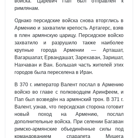
войска. Царевич Пап был отправлен к
римлянам.
Однако персидские войска снова вторглись в
Армению и захватили крепость Артагерс, взяв
в плен армянскую царицу. Персидское войско
захватило и разрушило также наиболее
крупные города Армении — Арташат,
Вагаршапат, Ервандашат, Зарехаван, Заришат,
Нахчаван и Ван. Большая часть жителей этих
городов была переселена в Иран.
В 370 г. император Валент послал в Армению
войско во главе с полководцем Аринфеем, и
Пап был возведён на армянский трон. В 371 г.
Валент, узнав, что персидская сторона готовит
новый поход на Армению, послал
дополнительные войска. При селении Багаван
римско‐армянские объединённые силы под
командованием спарапета Мушега