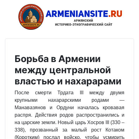
Борьба в Армении
между центральной
властью и нахарарами
После смерти Трдата III между двумя
крупными нахарарскими родами —
Манавазянов и Ордуни началась кровавая
распря. Действия родов распространились и
на царские земли. Новый царь Хосров III (330 –
338), прозванный за малый рост Котаком
(Коротким) послал войско, чтобы усмирить