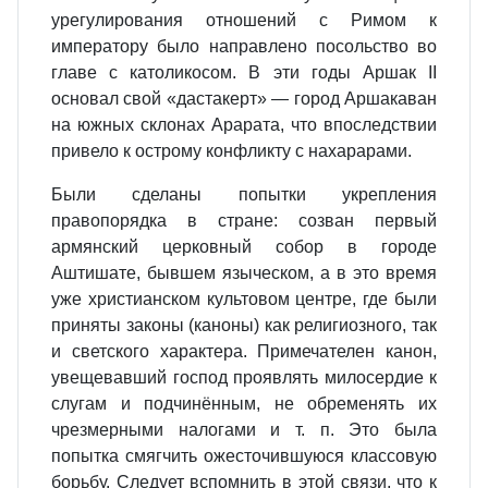
урегулирования отношений с Римом к
императору было направлено посольство во
главе с католикосом. В эти годы Аршак II
основал свой «дастакерт» — город Аршакаван
на южных склонах Арарата, что впоследствии
привело к острому конфликту с нахарарами.
Были сделаны попытки укрепления
правопорядка в стране: созван первый
армянский церковный собор в городе
Аштишате, бывшем языческом, а в это время
уже христианском культовом центре, где были
приняты законы (каноны) как религиозного, так
и светского характера. Примечателен канон,
увещевавший господ проявлять милосердие к
слугам и подчинённым, не обременять их
чрезмерными налогами и т. п. Это была
попытка смягчить ожесточившуюся классовую
борьбу. Следует вспомнить в этой связи, что к