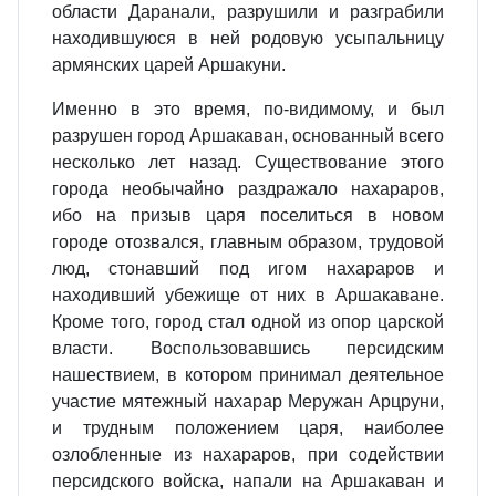
области Даранали, разрушили и разграбили
находившуюся в ней родовую усыпальницу
армянских царей Аршакуни.
Именно в это время, по‐видимому, и был
разрушен город Аршакаван, основанный всего
несколько лет назад. Существование этого
города необычайно раздражало нахараров,
ибо на призыв царя поселиться в новом
городе отозвался, главным образом, трудовой
люд, стонавший под игом нахараров и
находивший убежище от них в Аршакаване.
Кроме того, город стал одной из опор царской
власти. Воспользовавшись персидским
нашествием, в котором принимал деятельное
участие мятежный нахарар Меружан Арцруни,
и трудным положением царя, наиболее
озлобленные из нахараров, при содействии
персидского войска, напали на Аршакаван и