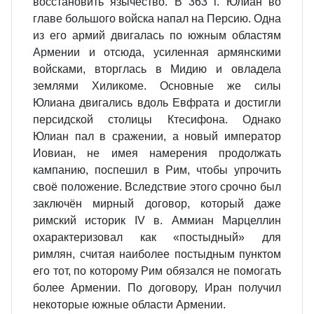
восстановить язычество. В 363 г. Юлиан во
главе большого войска напал на Персию. Одна
из его армий двигалась по южным областям
Армении и отсюда, усиленная армянскими
войсками, вторглась в Мидию и овладела
землями Хиликоме. Основные же силы
Юлиана двигались вдоль Евфрата и достигли
персидской столицы Ктесифона. Однако
Юлиан пал в сражении, а новый император
Иовиан, не имея намерения продолжать
кампанию, поспешил в Рим, чтобы упрочить
своё положение. Вследствие этого срочно был
заключён мирный договор, который даже
римский историк IV в. Аммиан Марцеллин
охарактеризовал как «постыдный» для
римлян, считая наиболее постыдным пунктом
его тот, по которому Рим обязался не помогать
более Армении. По договору, Иран получил
некоторые южные области Армении.