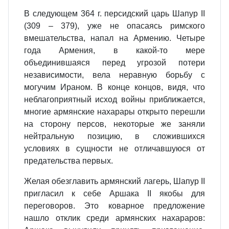
В следующем 364 г. персидский царь Шапур II
(309 – 379), уже не опасаясь римского
вмешательства, напал на Армению. Четыре
года Армения, в какой‐то мере
объединившаяся перед угрозой потери
независимости, вела неравную борьбу с
могучим Ираном. В конце концов, видя, что
неблагоприятный исход войны приближается,
многие армянские нахарары открыто перешли
на сторону персов, некоторые же заняли
нейтральную позицию, в сложившихся
условиях в сущности не отличавшуюся от
предательства первых.
Желая обезглавить армянский лагерь, Шапур II
пригласил к себе Аршака II якобы для
переговоров. Это коварное предложение
нашло отклик среди армянских нахараров: