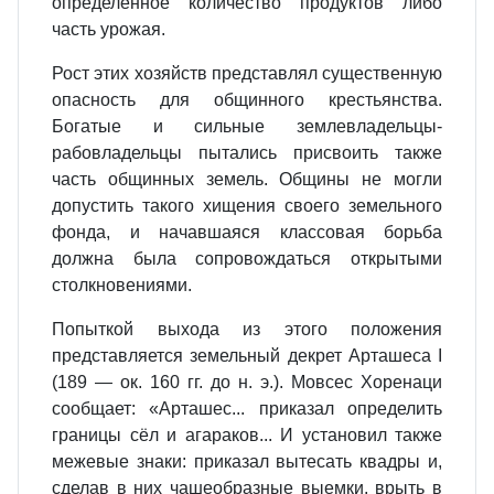
определённое количество продуктов либо
часть урожая.
Рост этих хозяйств представлял существенную
опасность для общинного крестьянства.
Богатые и сильные землевладельцы‐
рабовладельцы пытались присвоить также
часть общинных земель. Общины не могли
допустить такого хищения своего земельного
фонда, и начавшаяся классовая борьба
должна была сопровождаться открытыми
столкновениями.
Попыткой выхода из этого положения
представляется земельный декрет Арташеса I
(189 — ок. 160 гг. до н. э.). Мовсес Хоренаци
сообщает: «Арташес... приказал определить
границы сёл и агараков... И установил также
межевые знаки: приказал вытесать квадры и,
сделав в них чашеобразные выемки, врыть в