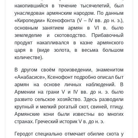
накопившийся в течение тысячелетий, был
унаследован армянским народом. По данным
«Киропедии» Ксенофонта (V – IV вв. до н. э.),
основным занятием армян в VI в. было
земледелие и скотоводство. Прибавочный
продукт накапливался в казне армянского
царя в (виде золота, в весьма большом
количестве).
В другом своём произведении, знаменитом
«Анабасисе», Ксенофонт подробно описал быт
армян на основе личных наблюдений. В
Армении на грани V и IV вв. до н. э. было
развито сельское хозяйство. Здесь разводили
крупный и мелкий рогатый скот, свиней, птицу.
Армянские кони были известны во многих
странах. Греческий историк V в. до н. э.
Геродот специально отмечает обилие скота у