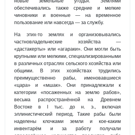
новые земельные угодья. Землями
обеспечивались также средние и мелкие
чиновники и военные — на временное
пользование или навсегда — за службу.
На этих‐то землях и организовывались
частновладельческие хозяйства —
«дастакерты» или «агараки». Они могли быть
крупными или мелкими, специализированными
в различных отраслях сельского хозяйства или
общими. В этих хозяйствах трудились
преимущественно рабы, именовавшиеся
«цара» и «мшак». Они принадлежали к
категории «посаженных на землю рабов»,
весьма распространённой на Древнем
Востоке в I тыс. до н. э., включая
эллинистический период. Такие рабы были
наделены клочками земли и кое‐каким
инвентарём и за работу получали