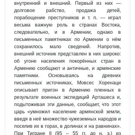
внутренний и внешний. Первый из них —
долговое рабство, продажа детей,
порабощение преступников и т. п. — играл
весьма важную роль в странах Востока,
следовательно, и в Армении, однако в
письменных памятниках по Армении о нём
сохранилось мало сведений. Напротив,
внешний источник представлен в них широко:
об угоне населения покорённых стран в
Армению сообщают и античные, и армянские
памятники. Основываясь на древних
письменных источниках, Мовсес Хоренаци
описывает пригон в Армению пленных в
результате военных экспедиций Арташеса и,
подытоживая эти данные, сообщает, что этот
царь «умножил население армянской земли,
введя в неё множество чужеземных народов и
поселив их в горах, в долинах и на равнинах».
При Тигране II (95 – 55 гг. до н. э.) из