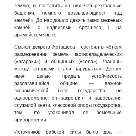
землю; и поставить на них четырёхгранные
башенки, немного возвышающиеся над
землёй». До нас дошло девять таких межевых
камней с надписями Арташеса I на
арамейском языке.
Смысл декрета Арташеса I состоял в чётком
размежевании земель частновладельческих
(«агараки») и общинных («сёла»), границы
между которыми стали нарушаться. Декрет
имел целью придать устойчивость
разлагавшейся общине — важной
экономической базе государства, но
одновременно он закреплял и завоевания
служилой знати, классовой опоры государства,
тем, что узаконивал её земельные
приобретения.
Источников рабской силы было два —