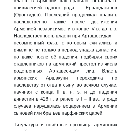
власть в Армении, как правило, оставалась
привилегией одного рода — Ервандаканов
(Оронтидов). Последний продолжал править
наследственно также после достижения
Арменией независимости в конце IV в. до н. э.
Наследственность власти при Арташесидах —
несомненный факт, с которым считались и
римляне не только в период упадка династии,
но даже после её падения, подбирая своих
ставленников на армянский престол из числа
родственных Арташесидам лиц. Власть
армянских Аршакуни переходила по
наследству от отца к сыну, во всяком случае,
начиная с конца II в. н. э. и до падения
династии в 428 г., а ранее, в I – II вв., в ряде
случаев нарушалась воцарением в Армении
сыновей или братьев парфянских царей.
Титулатура и почётные прозвища армянских