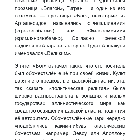
почётные прозвища. Арташес I удостоился
прозвища «Благой», Тигран II и один из его
потомков — прозвища «Бог», некоторые из
Арташесидов назывались «Филэллинами»
(«греколюбами») или «Филоромеями»
(«римлянолюбами»). Согласно греческой
надписи из Апарана, автор её Трдат Аршакуни
именовался «Великим».
Эпитет «Бог» означал также, что его носитель
был обожествлён ещё при своей жизни. Культ
царя и его предков, т. е. царской династии, эта,
так сказать, «политическая религия» была
широко распространена в больших и малых
государствах эллинистического мира как
средство освящения царской власти, поднятия
её авторитета. Обожествлённые цари нередко
уподоблялись каким‐нибудь классическим
божествам, например, Зевсу или Аполлону