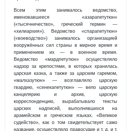
Всем этим занималось ведомство,
именовавшееся «азарапетутюн»
(«тысячничество», греческий термин —
«хилиархия»). Ведомство «спарапетутюн»
(«воеводство») занималось организацией
вооружённых сил страны в мирное время и
применением их — в военное время.
Ведомство «мардпетутюн» осуществляло
надзор за крепостями, в которых хранилась
царская казна, а также за царским гаремом,
«малхазутюн» — возглавляло царскую
гвардию, «сенекапетутюн» — вело царскую
канцелярию и архив, царскую
корреспонденцию, вырабатывало тексты
царских надписей, выполнявшихся на
арамейском и греческом языках. «Великое
судейство», как о том свидетельствует само
название, осуществляло правосудие и т. д. и т.