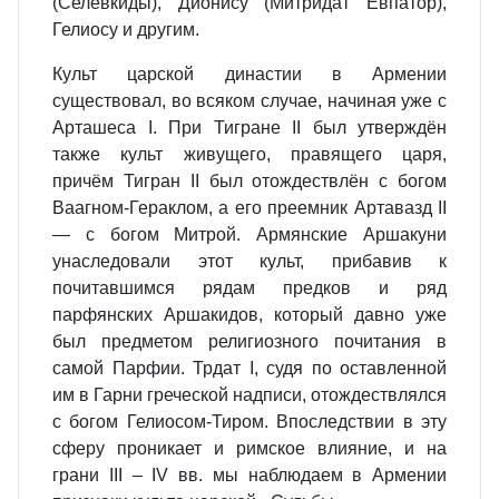
(Селевкиды), Дионису (Митридат Евпатор),
Гелиосу и другим.
Культ царской династии в Армении
существовал, во всяком случае, начиная уже с
Арташеса I. При Тигране II был утверждён
также культ живущего, правящего царя,
причём Тигран II был отождествлён с богом
Ваагном‐Гераклом, а его преемник Артавазд II
— с богом Митрой. Армянские Аршакуни
унаследовали этот культ, прибавив к
почитавшимся рядам предков и ряд
парфянских Аршакидов, который давно уже
был предметом религиозного почитания в
самой Парфии. Трдат I, судя по оставленной
им в Гарни греческой надписи, отождествлялся
с богом Гелиосом‐Тиром. Впоследствии в эту
сферу проникает и римское влияние, и на
грани III – IV вв. мы наблюдаем в Армении