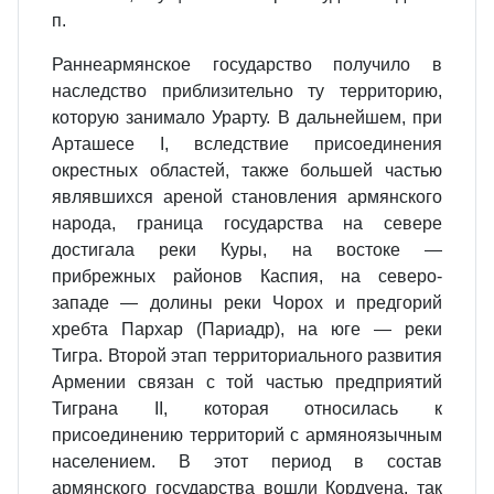
п.
Раннеармянское государство получило в
наследство приблизительно ту территорию,
которую занимало Урарту. В дальнейшем, при
Арташесе I, вследствие присоединения
окрестных областей, также большей частью
являвшихся ареной становления армянского
народа, граница государства на севере
достигала реки Куры, на востоке —
прибрежных районов Каспия, на северо‐
западе — долины реки Чорох и предгорий
хребта Пархар (Париадр), на юге — реки
Тигра. Второй этап территориального развития
Армении связан с той частью предприятий
Тиграна II, которая относилась к
присоединению территорий с армяноязычным
населением. В этот период в состав
армянского государства вошли Кордуена, так