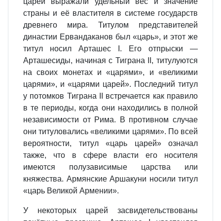
царей выражали удельный вес и значение
страны и её властителя в системе государств
древнего мира. Титулом представителей
династии Ервандаканов был «царь», и этот же
титул носил Арташес I. Его отпрыски —
Арташесиды, начиная с Тиграна II, титулуются
на своих монетах и «царями», и «великими
царями», и «царями царей». Последний титул
у потомков Тиграна II встречается как правило
в те периоды, когда они находились в полной
независимости от Рима. В противном случае
они титуловались «великими царями». По всей
вероятности, титул «царь царей» означал
также, что в сфере власти его носителя
имеются полузависимые царства или
княжества. Армянские Аршакуни носили титул
«царь Великой Армении».
У некоторых царей засвидетельствованы