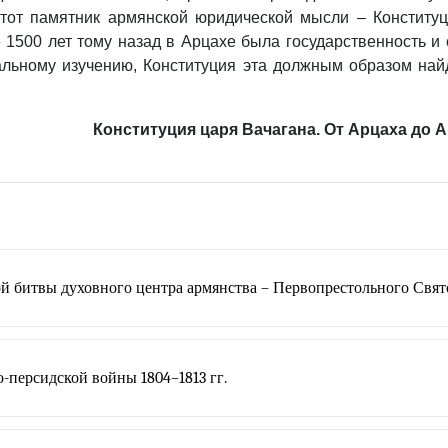
этот памятник армянской юридической мысли – Конститу
 1500 лет тому назад в Арцахе была государственность и 
нальному изучению, Конституция эта должным образом най
Конституция царя Вачагана. От Арцаха до А
й битвы духовного центра армянства – Первопрестольного Свя
-персидской войны 1804–1813 гг.