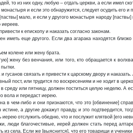
й, то из них одну, любую – отдать церкви, а если имел скот
монастыря и если это обнаружится, следует осудить его и пр
[паствы] мало, и если у другого монастыря народу [паствы] м
о иереев.
 привести к епископу и наказать согласно законам.
н иметь еще другого. Если два агарака находятся близко 
ьем колене или жену брата.
гую] жену без венчания, или того, кто обращается к волхв
 пытки.
а и гусанов связать и привести к царскому двору и наказать
евный пост, или трудится по воскресениям и не ходит в церк
в среду или пятницу, должен поститься целую неделю. А есл
го вола и передаст иерею.
на в чем-либо и они признаются, что это [обвинение] спра
истине, а другие докажут правду, и это подтвердится, тогд
ь иерею отслужить обедню, что и послужит клятвой [его неви
ки, люди благочестивые, иерей должен стать перед алтар
ать из села. Если же [выяснится], что его товарищи и ученик