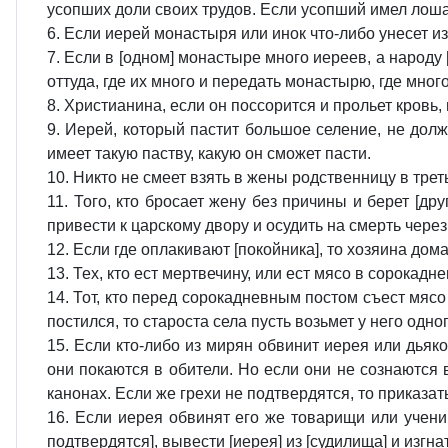
усопших доли своих трудов. Если усопший имел лошаде
6. Если иерей монастыря или инок что-либо унесет из 
7. Если в [одном] монастыре много иереев, а народу 
оттуда, где их много и передать монастырю, где мног
8. Христианина, если он поссорится и прольет кровь,
9. Иерей, который пастит большое селение, не долже
имеет такую паству, какую он сможет пасти.
10. Никто не смеет взять в жены родственницу в трет
11. Того, кто бросает жену без причины и берет [дру
привести к царскому двору и осудить на смерть через
12. Если где оплакивают [покойника], то хозяина дом
13. Тех, кто ест мертвечину, или ест мясо в сорокадн
14. Тот, кто перед сорокадневным постом съест мясо 
постился, то староста села пусть возьмет у него одно
15. Если кто-либо из мирян обвинит иерея или дьяко
они покаются в обители. Но если они не сознаются в 
канонах. Если же грехи не подтвердятся, то приказат
16. Если иерея обвинят его же товарищи или учени
подтвердятся], вывести [иерея] из [судилища] и изгн