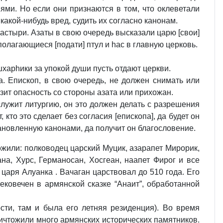
иями. Но если они признаются в том, что оклеветали
 какой-нибудь вред, судить их согласно канонам.
настыри. Азаты в свою очередь высказали царю [свои]
полагающиеся [подати] птул и hас в главную церковь.
шхарhики за упокой души пусть отдают церкви.
па. Епископ, в свою очередь, не должен снимать или
озит опасность со стороны азата или прихожан.
тслужит литургию, он это должен делать с разрешения
, кто это сделает без согласия [епископа], да будет он
тановленную канонами, да получит он благословение.
ожили: полководец царский Муцик, азарапет Мирорик,
на, Хурс, Германосан, Хосгеан, наапет Фирог и все
царя Алуанка . Вачаган царствовал до 510 года. Его
ековечен в армянской сказке “Анаит”, обработанной
ти, там и была его летняя резиденция). Во время
ничтожили много армянских исторических памятников.