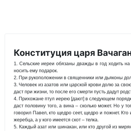
Конституция царя Вачаган
1. Сельские иереи обязаны дважды в год ходить на 
носить ему подарок.
2. При рукоположении в священники или дьяконы дол
3. Человек из азатов или царской крови долю за сво
даст при жизни, то после его смерти пусть дадут род
4. Прихожане птул иерею [дают] в следующем порядк
даст половину того, а вина – сколько может. Но у то
говорил Павел, кто щедро сеет, щедро и пожнет. Кто 
жеребца, а у кого имеется скот – телка.
5. Каждый азат или шинакан, или кто другой из миря