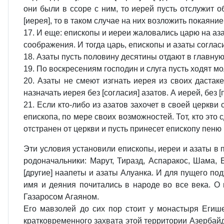
они были в ссоре с ним, то иерей пусть отслужит о
[иерея], то в таком случае на них возложить покаяние
17. И еще: епископы и иереи жаловались царю на аза
соображения. И тогда царь, епископы и азаты соглас
18. Азаты пусть половину десятины отдают в главную
19. По воскресениям господин и слуга пусть ходят м
20. Азаты не смеют изгнать иерея из своих дастаке
назначать иерея без [согласия] азатов. А иерей, без
21. Если кто-либо из азатов захочет в своей церкви
епископа, по мере своих возможностей. Тот, кто это сд
отстранен от церкви и пусть принесет епископу пеню
Эти условия установили епископы, иереи и азаты в 
родоначальники: Марут, Тиразд, Аспаракос, Шама, 
[другие] наапеты и азаты Алуанка. И для пущего по
имя и деяния почитались в народе во все века. О 
Газаросом Агаяном.
Его мавзолей до сих пор стоит у монастыря Егиш
кратковременного захвата этой территории Азербайд