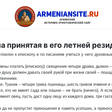
а принятая в его летней рез
поклон к епископу и по писаниям учиться у него духовны
жны платить [епископу]: священник четыре драма, дьякон –
ю душу должен давать своей рукой при жизни своей – лошадь
ственники.
е. Туаник – четыре грива пшеницы, шесть гривов ячменя и
го, кто не имеет сада или пашни – не брать [ничего]. А ес
имеет овец, пусть даст одну овцу из каждого дома, три гзат
н да не пропустит приношения в память усопших, а принос