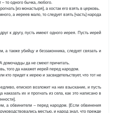
 – то одного бычка, любого.
огнать [из монастыря], а хостак его взять в церковь.
ного, а иереев мало, то следует взять [часть] народа
друг к другу, пусть имеют одного иерея. Пусть иерей
ам, а также убийцу и беззаконника, следует связать и
. А домочадцы да не смеют причитать.
овь, того да накажет иерей перед народом.
и кто придет к иерею и засвидетельствует, что тот не
ведливо, епископ возложит на них взыскание, и пусть
а наказать их и прогнать из села, как это написано в
нности].
ем, а обвинители – перед народом. [Если обвинения
и руководствовались местью, и народ знал, что прежде