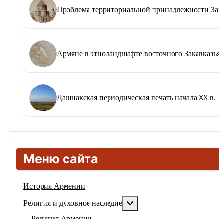
Проблема территориальной принадлежности Зап
Армяне в этноландшафте восточного Закавказья
Дашнакская периодическая печать начала XX в.
Меню сайта
История Армении
Подробнее: Религия и ду
Религия и духовное наследие
Религия Армении