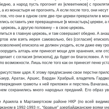
бедню, а народ пусть прогонит их [клеветников] с проклят
, а из монастыря не прогонять. А если после того, они несут
тов, что они в одном селе две-три церкви превратили в мо
ились оставить уже превращенные [в монастырь] церкви, а 
 церковь, а другую половину – в свою церковь.
олиться в главную церковь, и там совершают обедню. А ана
ртов или взять иерея самовольно, без [согласия] еписко
 [позволения] епископа не должен уходить, если даже ему гр
 соорудить алтарь или принесет мощи для хранения, или о
елает с согласия [епископа], да будет он благословен. А тот
 по возможности. Лишь после того как он принесет пеню ус
присутствии царя. К этому предписанию свои перстни прил
Бакур, Аратан, Аршес, Вардан Храбрый, владетель Гардма
дтверждения грамоты к ней приложен и перстень Вачагана, 
нем сохранились много народных преданий. Его образ ув
е Аракяла в Мартакертском районе НКР (по всей видимос
жаном в 1992-1993 гг., “бравые” азербайджанские вояки у