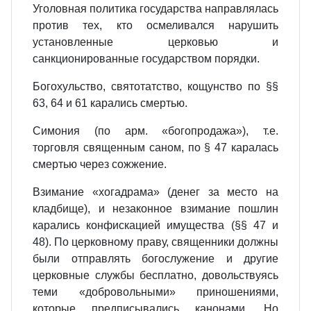
Уголовная политика государства направлялась
против тех, кто осмеливался нарушить
установленные церковью и
санкционированные государством порядки.
Богохульство, святотатство, кощунство по §§
63, 64 и 61 карались смертью.
Симония (по арм. «богопродажа»), т.е.
торговля священным саном, по § 47 каралась
смертью через сожжение.
Взимание «хогадрама» (денег за место на
кладбище), и незаконное взимание пошлин
карались конфискацией имущества (§§ 47 и
48). По церковному праву, священники должны
были отправлять богослужение и другие
церковные службы бесплатно, довольствуясь
теми «добровольными» приношениями,
которые предписывались канонами. Но