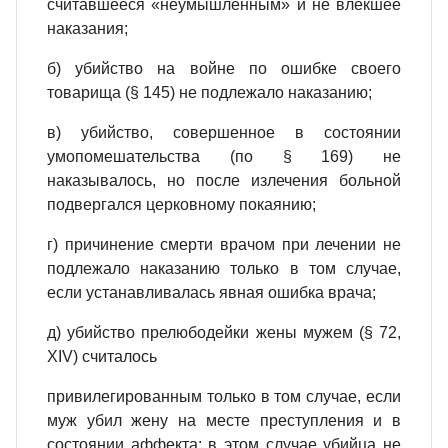
считавшееся «неумышленным» и не влекшее
наказания;
б) убийство на войне по ошибке своего
товарища (§ 145) не подлежало наказанию;
в) убийство, совершенное в состоянии
умопомешательства (по § 169) не
наказывалось, но после излечения больной
подвергался церковному покаянию;
г) причинение смерти врачом при лечении не
подлежало наказанию только в том случае,
если устанавливалась явная ошибка врача;
д) убийство прелюбодейки жены мужем (§ 72,
XIV) считалось
привилегированным только в том случае, если
муж убил жену на месте преступления и в
состоянии аффекта; в этом случае убийца не