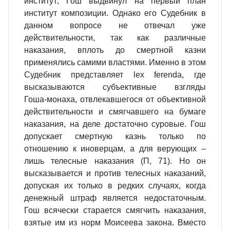
институт; Гош выдвинул на первый план
институт композиции. Однако его Судебник в
данном вопросе не отвечал уже
действительности, так как различные
наказания, вплоть до смертной казни
применялись самими властями. Именно в этом
Судебник представляет lex ferenda, где
высказываются субъективные взгляды
Гоша‑монаха, отвлекавшегося от объективной
действительности и смягчавшего на бумаге
наказания, на деле достаточно суровые. Гош
допускает смертную казнь только по
отношению к иноверцам, а для верующих –
лишь телесные наказания (П, 71). Но он
высказывается и против телесных наказаний,
допуская их только в редких случаях, когда
денежный штраф является недостаточным.
Гош всячески старается смягчить наказания,
взятые им из норм Моисеева закона. Вместо