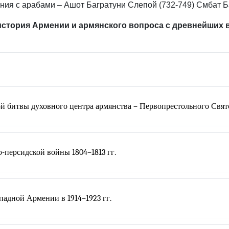
ния с арабами – Ашот Багратуни Слепой (732-749) Смбат Ба
история Армении и армянского вопроса с древнейших в
й битвы духовного центра армянства – Первопрестольного Свя
-персидской войны 1804–1813 гг.
адной Армении в 1914–1923 гг.