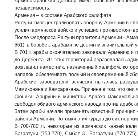
Армяно-арабский договор имел большое значение,
независимость.
Армения – в составе Арабского халифата
Рштуни смог централизовать оборону Армении в свои
усилил армянское войско и успешно противостоял вр
После Феодороса Рштуни правители Армении - Амазасп
661), в борьбе с арабами не достигли значительный у
В 701 г. арабы окончательно завоевали Армению и п
до Дербента. Из этих территорий образовалась ад
возглавил наместник, назначенный халифом, котор
нападок, обеспечивать полный и своевременный сбо
Арабские завоеватели всячески пытались разру
Мамиконяна и Камсаракана. Причина в том, что они 
Сюники, Арцруни и министры Арцаха максимально
свободолюбивого армянского народа против арабски
Затем арабы начали применять известный принцип «
районы Армении. Потомки этих курдов до сих пор жив
В 700-780 гг. некоторые из армянских князей вел
Багратуни (753-770), Смбат Э. Багратуни (770-775)