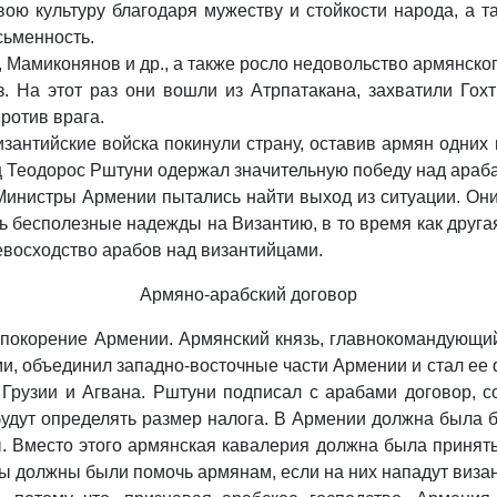
ою культуру благодаря мужеству и стойкости народа, а та
сьменность.
 Мамиконянов и др., а также росло недовольство армянско
з. На этот раз они вошли из Атрпатакана, захватили Го
ротив врага.
Византийские войска покинули страну, оставив армян одних
ц Теодорос Рштуни одержал значительную победу над араб
Министры Армении пытались найти выход из ситуации. Они
бесполезные надежды на Византию, в то время как другая
евосходство арабов над византийцами.
Армяно-арабский договор
покорение Армении. Армянский князь, главнокомандующ
, объединил западно-восточные части Армении и стал ее ф
рузии и Агвана. Рштуни подписал с арабами договор, с
 будут определять размер налога. В Армении должна была
ы. Вместо этого армянская кавалерия должна была принят
бы должны были помочь армянам, если на них нападут виза