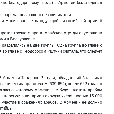
кже благодаря тому, что: а) в Армении была единая
го народа, желающего независимости.
хт и Нахичевань. Командующий византийской армией
 против грозного врага. Арабские отряды опустошили
ами в Васпуракане.
 разделились на две группы. Одна группа во главе с
 во главе с Теодоросом Рштуни считала, что следует
ий Армении Теодорос Рштуни, обладавший большими
актическим правителем (639-654), после 652 года он
огласно которому Армения не будет платить арабам
 быть регулярная армия айрудзи численностью 15 000
ь участие в сражениях арабов. В Армении не должно
нтийцы.