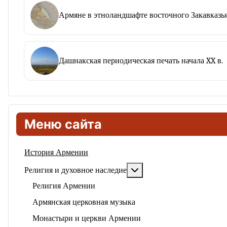
Армяне в этноландшафте восточного Закавказья
Дашнакская периодическая печать начала XX в.
Меню сайта
История Армении
Подробнее: Религия и ду
Религия и духовное наследие
Религия Армении
Армянская церковная музыка
Монастыри и церкви Армении