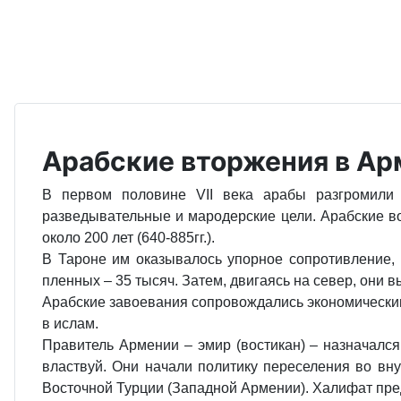
Арабские вторжения в Ар
В первом половине VII века арабы разгромили 
разведывательные и мародерские цели. Арабские во
около 200 лет (640-885гг.).
В Тароне им оказывалось упорное сопротивление, 
пленных – 35 тысяч. Затем, двигаясь на север, они 
Арабские завоевания сопровождались экономическим
в ислам.
Правитель Армении – эмир (востикан) – назначалс
властвуй. Они начали политику переселения во вн
Восточной Турции (Западной Армении). Халифат пр