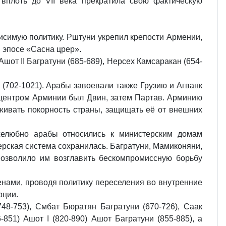
 вплоть до VII века прекратила свою фактическую
висимую политику. Рштуни укрепил крепости Армении,
 эпосе «Сасна црер».
шот II Багратуни (685-689), Нерсех Камсаракан (654-
 (702-1021). Арабы завоевали также Грузию и Агванк
 центром Арминии был Двин, затем Партав. Арминию
живать покорность страны, защищать её от внешних
желюбно арабы относились к министерским домам
ерская система сохранилась. Багратуни, Мамиконяни,
озволило им возглавить бескомпромиссную борьбу
енами, проводя политику переселения во внутренние
рции.
48-753), Смбат Бюратян Багратуни (670-726), Саак
-851) Ашот I (820-890) Ашот Багратуни (855-885), а