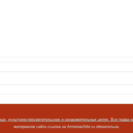
ных, культурно-просветительских и ознакомительных целях. Все права 
материалов сайта ссылка на ArmenianSite.ru обязательна.