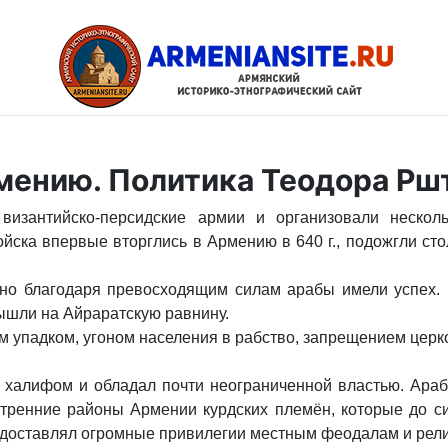
мению. Политика Теодора Рш
византийско-персидские армии и организовали неско
йска впервые вторглись в Армению в 640 г., подожгли ст
но благодаря превосходящим силам арабы имели успех. 
вышли на Айраратскую равнину.
 упадком, угоном населения в рабство, запрещением цер
я халифом и обладал почти неограниченной властью. Ара
утренние районы Армении курдских племён, которые до си
едоставлял огромные привилегии местным феодалам и рел