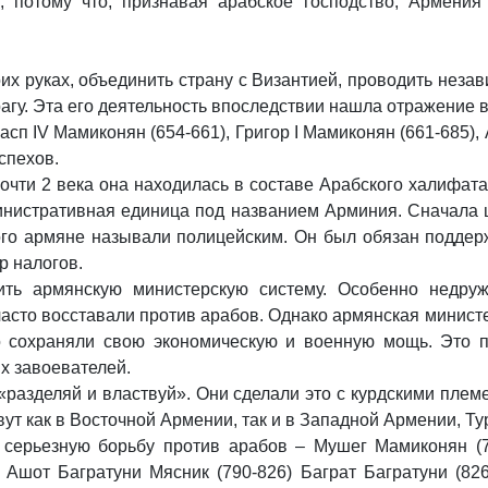
 потому что, признавая арабское господство, Армения
х руках, объединить страну с Византией, проводить неза
агу. Эта его деятельность впоследствии нашла отражение в
 IV Мамиконян (654-661), Григор I Мамиконян (661-685), А
спехов.
очти 2 века она находилась в составе Арабского халифата
министративная единица под названием Арминия. Сначала
ого армяне называли полицейским. Он был обязан поддер
р налогов.
шить армянскую министерскую систему. Особенно недру
часто восставали против арабов. Однако армянская минист
 сохраняли свою экономическую и военную мощь. Это п
х завоевателей.
разделяй и властвуй». Они сделали это с курдскими плем
ут как в Восточной Армении, так и в Западной Армении, Ту
и серьезную борьбу против арабов – Мушег Мамиконян (7
, Ашот Багратуни Мясник (790-826) Баграт Багратуни (826