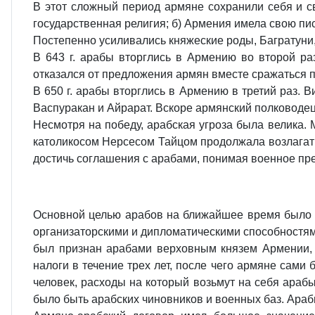
В этот сложный период армяне сохранили себя и св
государственная религия; б) Армения имела свою пи
Постепенно усиливались княжеские роды, Багратуни,
В 643 г. арабы вторглись в Армению во второй ра
отказался от предложения армян вместе сражаться п
В 650 г. арабы вторглись в Армению в третий раз. 
Васпуракан и Айрарат. Вскоре армянский полководе
Несмотря на победу, арабская угроза была велика. 
католикосом Нерсесом Тайцом продолжала возлагать 
достичь соглашения с арабами, понимая военное пр
Основной целью арабов на ближайшее время было 
организаторскими и дипломатическими способностями
был признан арабами верховным князем Армении, Г
налоги в течение трех лет, после чего армяне сами
человек, расходы на который возьмут на себя араб
было быть арабских чиновников и военных баз. Ара