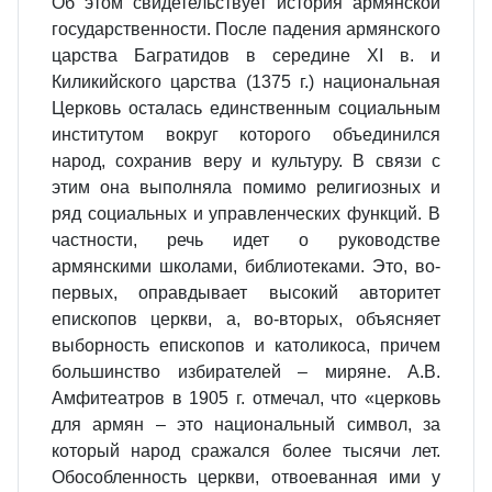
Об этом свидетельствует история армянской
государственности. После падения армянского
царства Багратидов в середине ХI в. и
Киликийского царства (1375 г.) национальная
Церковь осталась единственным социальным
институтом вокруг которого объединился
народ, сохранив веру и культуру. В связи с
этим она выполняла помимо религиозных и
ряд социальных и управленческих функций. В
частности, речь идет о руководстве
армянскими школами, библиотеками. Это, во-
первых, оправдывает высокий авторитет
епископов церкви, а, во-вторых, объясняет
выборность епископов и католикоса, причем
большинство избирателей – миряне. А.В.
Амфитеатров в 1905 г. отмечал, что «церковь
для армян – это национальный символ, за
который народ сражался более тысячи лет.
Обособленность церкви, отвоеванная ими у