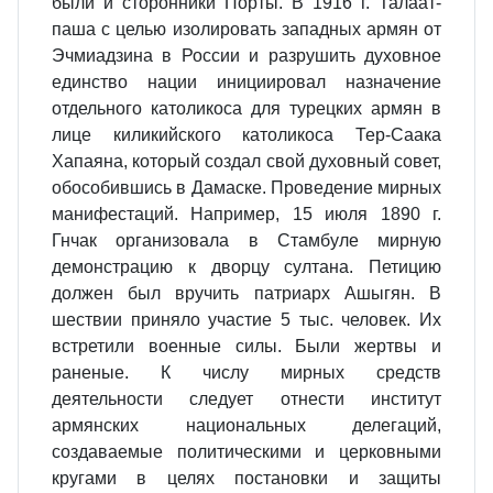
были и сторонники Порты. В 1916 г. Талаат-
паша с целью изолировать западных армян от
Эчмиадзина в России и разрушить духовное
единство нации инициировал назначение
отдельного католикоса для турецких армян в
лице киликийского католикоса Тер-Саака
Хапаяна, который создал свой духовный совет,
обособившись в Дамаске. Проведение мирных
манифестаций. Например, 15 июля 1890 г.
Гнчак организовала в Стамбуле мирную
демонстрацию к дворцу султана. Петицию
должен был вручить патриарх Ашыгян. В
шествии приняло участие 5 тыс. человек. Их
встретили военные силы. Были жертвы и
раненые. К числу мирных средств
деятельности следует отнести институт
армянских национальных делегаций,
создаваемые политическими и церковными
кругами в целях постановки и защиты