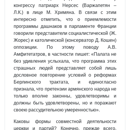
конгрессу патриарх Нерсес (Варжапетян –
Л.К.) в лице М. Хримяна. В связи с этим
интересно отметить, что о приемлемости
программы дашнаков в парламенте Франции
говорили представители социалистической (Ж.
Жорес) и католической (консерватор Д. Кошен)
оппозиции. По этому поводу А.В.
Амфитетатров, в частности пишет: «Палата не
без удивления услыхала, что программа этих
страшных людей представляет собой лишь
дословное повторение условий о реформах
Берлинского трактата, и единогласно
признала, что претензии армянского народа не
только вполне законны, удовлетворимы и
должны быть удовлетворены, но и поражают
своею рассудительною умеренностью».
Каковы формы совместной деятельности
церкви и партий? Конечно, прежде всего,