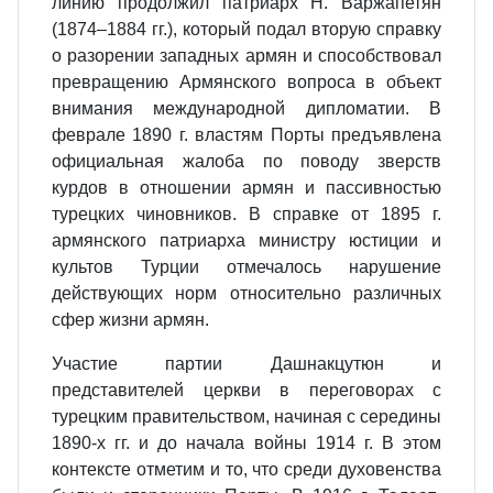
линию продолжил патриарх Н. Варжапетян
(1874–1884 гг.), который подал вторую справку
о разорении западных армян и способствовал
превращению Армянского вопроса в объект
внимания международной дипломатии. В
феврале 1890 г. властям Порты предъявлена
официальная жалоба по поводу зверств
курдов в отношении армян и пассивностью
турецких чиновников. В справке от 1895 г.
армянского патриарха министру юстиции и
культов Турции отмечалось нарушение
действующих норм относительно различных
сфер жизни армян.
Участие партии Дашнакцутюн и
представителей церкви в переговорах с
турецким правительством, начиная с середины
1890-х гг. и до начала войны 1914 г. В этом
контексте отметим и то, что среди духовенства