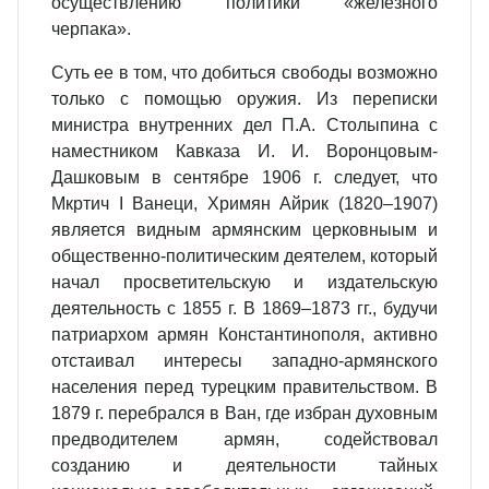
осуществлению политики «железного
черпака».
Суть ее в том, что добиться свободы возможно
только с помощью оружия. Из переписки
министра внутренних дел П.А. Столыпина с
наместником Кавказа И. И. Воронцовым-
Дашковым в сентябре 1906 г. следует, что
Мкртич I Ванеци, Хримян Айрик (1820–1907)
является видным армянским церковныым и
общественно-политическим деятелем, который
начал просветительскую и издательскую
деятельность с 1855 г. В 1869–1873 гг., будучи
патриархом армян Константинополя, активно
отстаивал интересы западно-армянского
населения перед турецким правительством. В
1879 г. перебрался в Ван, где избран духовным
предводителем армян, содействовал
созданию и деятельности тайных