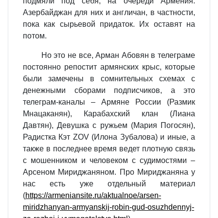
подмяли под себя, на очереди Армения.
Азербайджан для них и англичан, в частности,
пока как сырьевой придаток. Их оставят на
потом.
Но это не все, Арман Абовян в телеграме
постоянно репостит армянских крыс, которые
были замечены в сомнительных схемах с
денежными сборами подписчиков, а это
телеграм-каналы – Армяне России (Размик
Мнацаканян), Карабахский клан (Лиана
Давтян), Девушка с ружьем (Мария Погосян),
Радистка Кэт
ZOV (Илона Зубалова)
и иные, а
также в последнее время ведет плотную связь
с мошенником и человеком с судимостями –
Арсеном Мириджаняном. Про Мириджаняна у
нас есть уже отдельный материал
(
https://armeniansite.ru/aktualnoe/arsen-
miridzhanyan-armyanskij-robin-gud-osuzhdennyj-