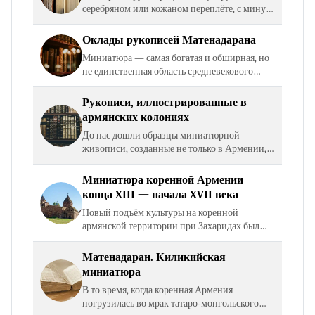
серебряном или кожаном переплёте, с минуту
держим закрытой, любуясь художественной
чеканкой или тиснением, и затем открываем
Оклады рукописей Матенадарана
её. И после…
Миниатюра — самая богатая и обширная, но
не единственная область средневекового
художественного творчества, представленная
в Матенадаране. Подобно тому, как по
Рукописи, иллюстрированные в
книжной миниатюре…
армянских колониях
До нас дошли образцы миниатюрной
живописи, созданные не только в Армении,
но и в поселениях или так называемых
колониях, образованных в различных странах
Миниатюра коренной Армении
армянскими эмигрантами,…
конца XIII — начала XVII века
Новый подъём культуры на коренной
армянской территории при Захаридах был
прерван очередным нашествием: в середине
XIII века на Армению двинулись татаро‐
Матенадаран. Киликийская
монголы. Они предали страну…
миниатюра
В то время, когда коренная Армения
погрузилась во мрак татаро‐монгольского