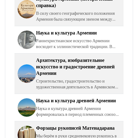
справка)
В силу своего географического положения
Армения была связующим звеном между
Европой и Азией (Западом и Востоком). В
связи с этим национальная культура Армении
Наука и культура Армении
формировалась под…
Раннехристианское искусство Армении
восходит к эллинистической традиции. В
ранний эллинистический период (IV-I вв. до
н.э.) объединение армянских территорий,
Архитектура, изобразительное
рост ремесел и…
искусство и градостроение древней
Армении
Строительство, градостроительство и
художественная деятельность в Армянском
нагорье восходят к эпохе неолита. В период с
12 по 8 века было обнаружено более 100 000
Наука и культура древней Армении
петроглифов,…
Наука и культура древней Армении
формировалась в период племенных союзов,
государственных образований и развивалась
даже тогда, когда стране приходилось
Форзацы рукописей Матенадарана
длительное время воевать с…
Мы берём в руки средневековую рукопись в