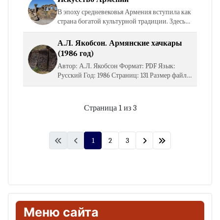
В эпоху средневековья Армения вступила как
страна богатой куль­турной традиции. Здесь
рано обоз­начился переход к новой
обществен­ной формации: феодальные
А.Л. Якобсон. Армянские хачкары
отноше­ния зародились во…
(1986 год)
Автор: А.Л. Якобсон Формат: PDF Язык:
Русский Год: 1986 Страниц: 131 Размер файла:
2 Мб Открыть книгу Скачать книгу
Страница 1 из 3
1
2
3
Меню сайта