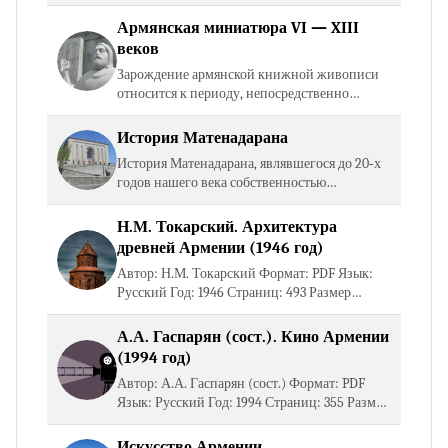
нашествия, вновь оборвавшего нить
последовательного развития национальной
Армянская миниатюра VI — XIII
культуры, на северо‐восточном…
веков
Зарождение армянской книжной живописи
относится к периоду, непосредственно
примыкающему ко времени создания
алфавита и появления первых рукописных
История Матенадарана
книг. Известно, что прежде всего…
История Матенадарана, являвшегося до 20‐х
годов нашего века собственностью
Эчмиадзинского патриархата, восходит
своими истоками к V веку. Сразу же после
Н.М. Токарский. Архитектура
создания алфавита в…
древней Армении (1946 год)
Автор: Н.М. Токарский Формат: PDF Язык:
Русский Год: 1946 Страниц: 493 Размер
файла: 129 Мб Открыть книгу Скачать книгу
А.А. Гаспарян (сост.). Кино Армении
(1994 год)
Автор: А.А. Гаспарян (сост.) Формат: PDF
Язык: Русский Год: 1994 Страниц: 355 Размер
файла: 37 Мб Открыть книгу Скачать книгу
Искусство Армении