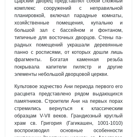
Царский дво­рец представлял собой сложный
комплекс сооружений с неправиль­ной
планировкой, включал парад­ные комнаты,
хозяйственные по­мещения, купальню и
большой зал с бассейном и фонтаном,
типичные для восточных дворцов. Стены па­
радных помещений украшали дере­вянные
панно с росписями, от ко­торых дошли лишь
фрагменты. Бо­гатая каменная резьба
покрывала капители пилястр и другие
элементы небольшой дворцовой церкви.
Культовое зодчество Ани периода первого его
расцвета представлено рядом выдающихся
памятников. Строители Ани на первых порах
стремились вернуться к классиче­ским
образцам V-VII веков. Гран­диозный круглый
храм св. Григория (Гагикашен, 1001-1010)
воспроизво­дил основные особенности