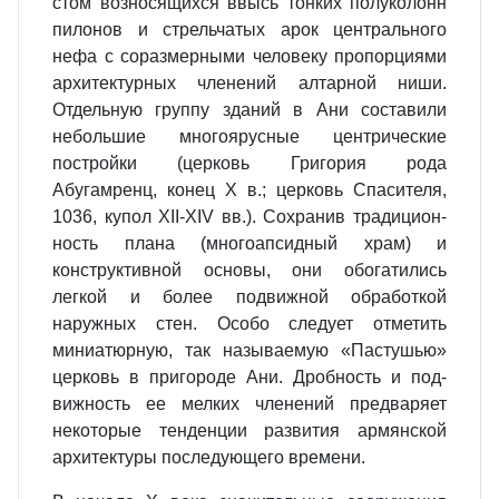
стом возносящихся ввысь тонких полуколонн
пилонов и стрельчатых арок центрального
нефа с соразмер­ными человеку пропорциями
архитектурных членений алтарной ниши.
Отдельную группу зданий в Ани составили
небольшие многоярусные центрические
постройки (церковь Григория рода
Абугамренц, конец X в.; церковь Спасителя,
1036, купол XII-XIV вв.). Сохранив традицион­
ность плана (многоапсидный храм) и
конструктивной основы, они обога­тились
легкой и более подвижной об­работкой
наружных стен. Особо сле­дует отметить
миниатюрную, так на­зываемую «Пастушью»
церковь в пригороде Ани. Дробность и под­
вижность ее мелких членений пре­дваряет
некоторые тенденции раз­вития армянской
архитектуры по­следующего времени.