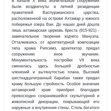
В начале X века значительные со­оружения
были воздвигнуты в лет­ней резиденции
правителей Васпураканского царства,
расположенной на острове Ахтамар у южного
по­бережья озера Ван. До наших дней дошла
лишь ахтамарская церковь Креста (915-921) -
замечательное творение зодчего Мануэла.
Отталки­ваясь от архитектурной композиции
типа храма Рипсимэ, архитектор при­дал
сооружению иное звучание.
Монументальность постройки VII века
сменилась здесь большей дробно­стью
членений и вытянутостью пла­на. Высокий
шестнадцатигранный барабан также придал
храму боль­шую стройность. Особое значение
ахтамарский храм приобрел благо­даря
превосходно сохранившейся скульптурной и
живописной декора­ции, покрывающей его
наружные и внутренние стены. Столь богатого