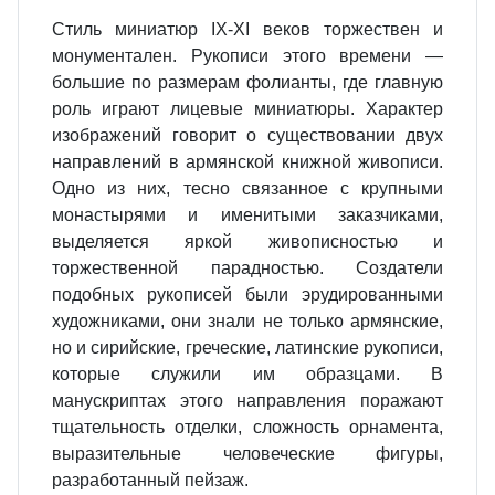
Стиль миниатюр IX-XI веков тор­жествен и
монументален. Рукописи этого времени —
большие по раз­мерам фолианты, где главную
роль играют лицевые миниатюры. Ха­рактер
изображений говорит о су­ществовании двух
направлений в ар­мянской книжной живописи.
Одно из них, тесно связанное с крупными
монастырями и именитыми заказ­чиками,
выделяется яркой живопи­сностью и
торжественной парад­ностью. Создатели
подобных руко­писей были эрудированными
худож­никами, они знали не только армян­ские,
но и сирийские, греческие, ла­тинские рукописи,
которые служили им образцами. В
манускриптах этого направления поражают
тщатель­ность отделки, сложность орнамента,
выразительные человеческие фи­гуры,
разработанный пейзаж.