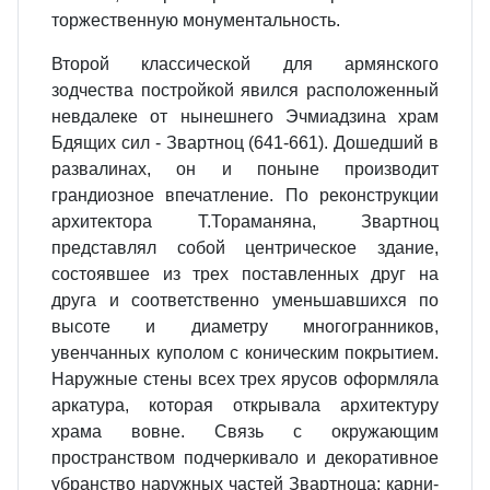
торжественную монументальность.
Второй классической для армян­ского
зодчества постройкой явился расположенный
невдалеке от нынешнего Эчмиадзина храм
Бдящих сил - Звартноц (641-661). Дошед­ший в
развалинах, он и поныне про­изводит
грандиозное впечатление. По реконструкции
архитектора Т.Тораманяна, Звартноц
представлял собой центрическое здание,
состояв­шее из трех поставленных друг на
друга и соответственно уменьшав­шихся по
высоте и диаметру много­гранников,
увенчанных куполом с коническим покрытием.
Наружные стены всех трех ярусов оформляла
аркатура, которая открывала ар­хитектуру
храма вовне. Связь с ок­ружающим
пространством подчер­кивало и декоративное
убранство наружных частей Звартноца: карни­