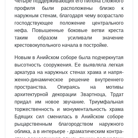
Четыре под­держивающих его пилона сложного
профиля были расположены близко к
наружным стенам, благодаря чему возрастало
господствующее поло­жение центрального
нефа. Повы­шенные боковые ветви креста
таким образом усиливали значение
крестовокупольного начала в постройке.
Новым в Анийском соборе была под­черкнутая
высотность сооружения. Ее выявляла легкая
аркатура на наружных стенах храма и напря­
женно-динамическое решение вну­треннего
пространства. Опираясь на мотивы
архитектурной декорации Звартноца, Трдат
придал им новое звучание. Триумфальная
торжественность и монументальность хра­ма
Бдящих сил сменилась в Аний­ском соборе
рыцарственным благо­родством наружного
облика, а в ин­терьере - драматическим контра­