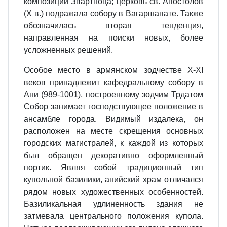
компози­ции Звартноца; церковь св. Апосто­лов
(X в.) подражала собору в Вагаршапате. Также
обозначилась вторая тенденция,
направленная на поиски новых, более
усложненных реше­ний.
Особое место в армянском зодчестве X-XI
веков принадлежит кафед­ральному собору в
Ани (989-1001), построенному зодчим Трдатом
Собор занимает господствующее по­ложение в
ансамбле города. Види­мый издалека, он
расположен на месте скрещения основных
город­ских магистралей, к каждой из ко­торых
был обращен декоративно оформленный
портик. Являя собой традиционный тип
купольной бази­лики, анийский храм отличался
ря­дом новых художественных особен­ностей.
Базиликальная удлинен­ность здания не
затмевала централь­ного положения купола.