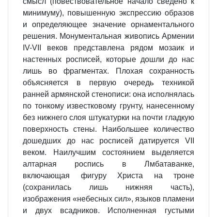
смысл (повествовательное начало сведено к
минимуму), повышенную экспрес­сию образов
и определяющее зна­чение орнаментального
решения. Монументальная живопись Арме­нии
IV-VII веков представлена ря­дом мозаик и
настенных росписей, которые дошли до нас
лишь во фраг­ментах. Плохая сохранность
объяс­няется в первую очередь техни­кой
ранней армянской стенописи: она исполнялась
по тонкому из­вестковому грунту, нанесенному
без нижнего слоя штукатурки на почти гладкую
поверхность стены. Наи­большее количество
дошедших до нас росписей датируется VII
веком. Наилучшим состоянием выделяется
алтарная роспись в Лмбатаванке,
включающая фигуру Христа на тро­не
(сохранилась лишь нижняя часть),
изображения «небесных сил», язы­ков пламени
и двух всадников. Ис­полненная густыми