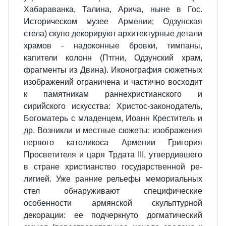
Хабараванка, Талина, Арича, ныне в Гос.
Истори­ческом музее Армении; Одзунская
стела) скупо декорируют архитек­турные детали
храмов - надоконные бровки, тимпаны,
капители колонн (Птгни, Одзунский храм,
фрагменты из Двина). Иконография сюжетных
изображений ограничена и частично восходит
к памятникам раннехри­стианского и
сирийского искусства: Христос-законодатель,
Богоматерь с младенцем, Иоанн Креститель и
др. Возникли и местные сюжеты: изоб­ражения
первого католикоса Арме­нии Григория
Просветителя и царя Трдата III, утвердившего
в стране христианство государственной ре­
лигией. Уже ранние рельефы ме­мориальных
стел обнаруживают специфические
особенности армян­ской скульптурной
декорации: ее подчеркнуто догматический