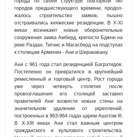
города по своей структуре повторяли тип
городов предшествующего времени, продол­
жалось строительство замков, пыш­но
отстраивались княжеские резиденции. В X-XI
веках возникают новые оборонительные
сооружения замка Амберд, крепости Бджни на
реке Раздан, Тигнис и Магасберд на подступах
к столицам Армении - Ани и Ширакавану.
Ани с 961 года стал резиденцией Багратидов.
Постепенно он пре­вратился в крупнейший
ремеслен­ный и торговый центр. Рост города
уже через четверть столетия после
провозглашения его столицей заставил
правителей Ани возвести но­вые стены на
значительном удале­нии от укреплений,
построенных в 963-964 годах царем Ашотом III.
В X-XIII веках Ани стал важным центром
гражданского и культо­вого строительства.