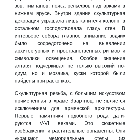
зов, тимпанов, пояса рельефов над арками в
нижнем ярусе. Внутри зда­ния скульптурная
декорация укра­шала лишь капители колонн, в
ос­тальном господствовала гладь стен. В
интерьере собора главное внима­ние зодчих
было сосредоточено на выявлении
архитектурных и про­странственных ритмов и
символики освещения. Особое значение
алтаря подчеркивал не только высокий по­
диум, но и мозаика, куски которой были
найдены при раскопках.
Скульптурная резьба, с большим искусством
примененная в храме Звартноц, не является
исключением для армянской архитектуры.
Пер­вые памятники подобного рода дати­
руются V-VI веками. Это сюжет­ные
изображения и растительные орнаменты. Они
украшают мемо­риальные стелы (из