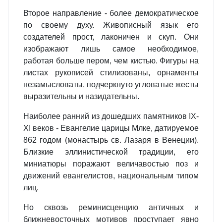
Второе направление - более демо­кратическое
по своему духу. Живо­писный язык его
создателей прост, лаконичен и скуп. Они
изображают лишь самое необходимое,
работая больше пером, чем кистью. Фигуры на
листах рукописей стилизованы, орнаменты
незамысловаты, подчер­кнуто угловатые жесты
выразитель­ны и назидательны.
Наиболее ранний из дошедших па­мятников IX-
XI веков - Евангелие царицы Млке, датируемое
862 го­дом (монастырь св. Лазаря в Ве­неции).
Близкие эллинистической традиции, его
миниатюры поражают величавостью поз и
движений еван­гелистов, национальным типом
лиц.
Но сквозь реминисценцию античных и
ближневосточных мотивов про­ступает явно