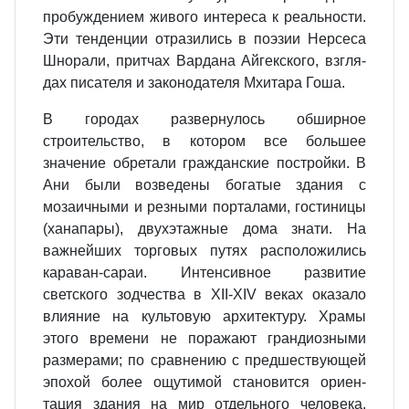
пробуждением живого интереса к реальности.
Эти тенденции отрази­лись в поэзии Нерсеса
Шнорали, притчах Вардана Айгекского, взгля­
дах писателя и законодателя Мхи­тара Гоша.
В городах развернулось обширное
строительство, в котором все боль­шее
значение обретали гражданские постройки. В
Ани были возведены богатые здания с
мозаичными и резными порталами, гостиницы
(ханапары), двухэтажные дома знати. На
важнейших торговых путях рас­положились
караван-сараи. Интенсивное развитие
светского зод­чества в XII-XIV веках оказало
влияние на культовую архитектуру. Храмы
этого времени не поражают грандиозными
размерами; по срав­нению с предшествующей
эпохой более ощутимой становится ориен­
тация здания на мир отдельного че­ловека.