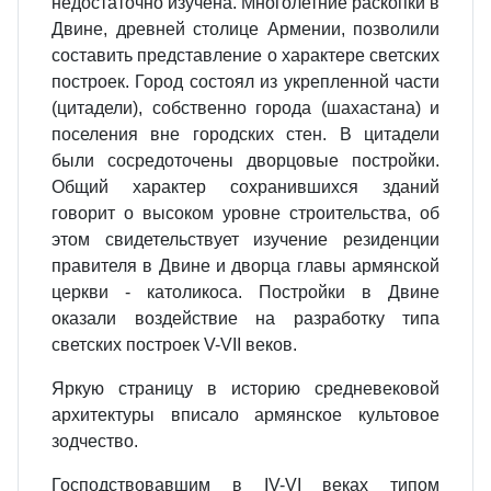
недостаточно изу­чена. Многолетние раскопки в
Дви­не, древней столице Армении, по­зволили
составить представление о характере светских
построек. Город состоял из укрепленной части
(цитадели), собственно города (шахастана) и
поселения вне городских стен. В цитадели
были сосредоточены двор­цовые постройки.
Общий характер сохранившихся зданий
говорит о высоком уровне строительства, об
этом свидетельствует изучение рези­денции
правителя в Двине и дворца главы армянской
церкви - католи­коса. Постройки в Двине
оказали воздействие на разработку типа
светских построек V-VII веков.
Яркую страницу в историю средне­вековой
архитектуры вписало ар­мянское культовое
зодчество.
Господствовавшим в IV-VI веках типом