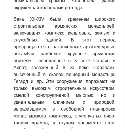
поминальным храмом. Завершала здание
окружен­ная колоннами ротонда.
Века XII-XIV были временем широ­кого
строительства армянских мо­настырей,
включавших комплекс культовых, жилых и
служебных зда­ний. В этот период
превращаются в законченные архитектурные
ан­самбли наиболее крупные армян­ские
обители - основанные в X веке Санаин и
Ахпат, заложенный в XI веке Нораванк,
высеченный в скалах пещерный монастырь
Гегард и др. Эти сооружения поражают не
только высоким строительным искусством,
смелой конструктивной мыслью, но и
удивительным слия­нием с природой,
выразившимся в свободной планировке
монастыр­ского комплекса, ступенчатых очер­
таниях храмов, в скупом орнаменте стен,