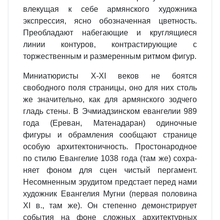
влекущая к себе армянского художника
экспрессия, ясно обозначенная цветность.
Пре­обладают набегающие и круглящие­ся
линии контуров, контрастирую­щие с
торжественным и размерен­ным ритмом фигур.
Миниатюристы X-XI веков не бо­ятся
свободного поля страницы, оно для них столь
же значительно, как для армянского зодчего
гладь стены. В Эчмиадзинском евангелии 989
года (Ереван, Матенадаран) одиночные
фигуры и обрамления сообщают странице
особую архитектоничность. Простонародное
по стилю Евангелие 1038 года (там же) сохра­
няет фоном для сцен чистый пергамент.
Несомненным эрудитом пред­стает перед нами
художник Еван­гелия Мугни (первая половина
XI в., там же). Он степенно демонстрирует
события на фоне сложных архитек­турных