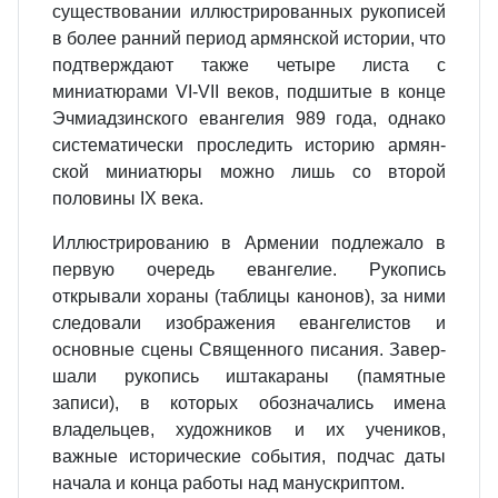
существовании иллюстри­рованных рукописей
в более ранний период армянской истории, что
подтверждают также четыре листа с
миниатюрами VI-VII веков, под­шитые в конце
Эчмиадзинского еван­гелия 989 года, однако
системати­чески проследить историю армян­
ской миниатюры можно лишь со второй
половины IX века.
Иллюстрированию в Армении под­лежало в
первую очередь евангелие. Рукопись
открывали хораны (табли­цы канонов), за ними
следовали из­ображения евангелистов и
основные сцены Священного писания. Завер­
шали рукопись иштакараны (памят­ные
записи), в которых обознача­лись имена
владельцев, художников и их учеников,
важные историче­ские события, подчас даты
начала и конца работы над манускриптом.