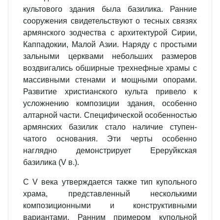
культового здания была бази­лика. Ранние
сооружения свидетельствуют о тесных связях
армянского зодчества с архитектурой Сирии,
Каппадокии, Малой Азии. Наряду с простыми
зальными церквами не­больших размеров
воздвигались об­ширные трехнефные храмы с
массив­ными стенами и мощными опорами.
Развитие христианского культа при­вело к
усложнению композиции зда­ния, особенно
алтарной части. Спе­цифической особенностью
армян­ских базилик стало наличие ступен­
чатого основания. Эти черты особен­но
наглядно демонстрирует Ереруйкская
базилика (V в.).
С V века утверждается также тип купольного
храма, представленный несколькими
композиционными и конструктивными
вариантами. Ран­ним примером купольной