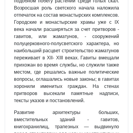
подобном побегу растений сре­ди голых скал.
Возросшая роль свет­ского начала наложила
отпечаток на состав монастырских комплек­сов.
Городские и монастырские храмы уже с IX
века начали расши­ряться за счет притворов -
гавитов, или жаматунов, - сооружений
полуцерковного-полусветского характе­ра, но
наибольший расцвет строи­тельство жаматунов
переживает в XII- XIII веках. Гавиты вме­щали
прихожан во время службы, но служили также
местом, где ре­шались важные политические
во­просы, оглашались новые законы; в гавитах
хоронили именитых граж­дан. На стенах
притворов высекали памятные надписи,
тексты указов и постановлений.
Развитие архитектуры больших,
вместительных зданий - гавитов,
книгохранилищ, трапезных — вы­двинуло