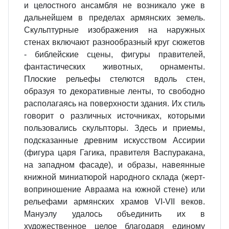
и целостного ансамбля не возникало уже в
дальнейшем в пределах армян­ских земель.
Скульптурные изобра­жения на наружных
стенах вклю­чают разнообразный круг сюжетов
- библейские сцены, фигуры пра­вителей,
фантастических животных, орнаменты.
Плоские рельефы сте­лются вдоль стен,
образуя то де­коративные ленты, то свободно
рас­полагаясь на поверхности здания. Их стиль
говорит о различных источ­никах, которыми
пользовались скульпторы. Здесь и приемы,
под­сказанные древним искусством Ас­сирии
(фигура царя Гагика, прави­теля Васпуракана,
на западном фа­саде), и образы, навеянные
книжной миниатюрой народного склада (жерт­
воприношение Авраама на южной стене) или
рельефами армянских храмов VI-VII веков.
Мануэлу уда­лось объединить их в
художествен­ное целое благодаря единому