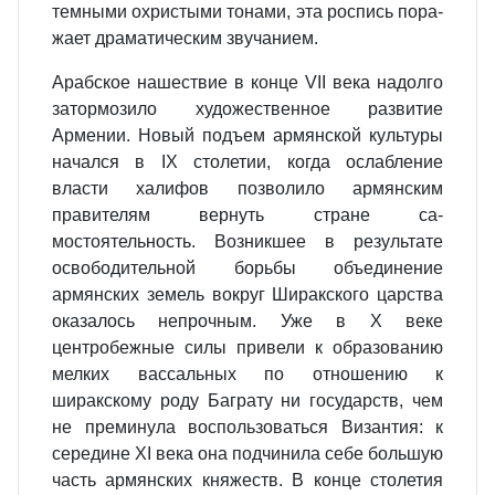
темными охристыми тонами, эта роспись пора­
жает драматическим звучанием.
Арабское нашествие в конце VII века надолго
затормозило художе­ственное развитие
Армении. Новый подъем армянской культуры
начался в IX столетии, когда ослабление
власти халифов позволило армян­ским
правителям вернуть стране са­
мостоятельность. Возникшее в ре­зультате
освободительной борьбы объединение
армянских земель во­круг Ширакского царства
оказалось непрочным. Уже в X веке
центробежные силы привели к образованию
мелких вассальных по отношению к
ширакскому роду Баграту ни госу­дарств, чем
не преминула восполь­зоваться Византия: к
середине XI века она подчинила себе большую
часть армянских княжеств. В конце столетия