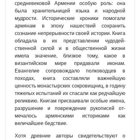
средневеко­вой Армении особую роль: она
была хранительницей языка и народной
мудрости. Исторические хроники помогали
армянам в эпоху наше­ствий сохранить
сознание непрерыв­ности своей истории. Книга
обла­дала в их представлении чудодей­
ственной силой и в общественной жизни
имела значение, близкое то­му, какое в
византийском мире при­давали иконам.
Евангелие сопровож­дало полководцев в
походах, книга составляли важнейшую
ценность монастырских сокровищниц, в го­дину
тяжелых испытаний их спасали как редчайшую
реликвию. Книгам присваивали особые имена,
разру­шение и повреждение рукописей от­
мечалось армянскими историками как
величайшее бедствие.
Хотя древние авторы свидетель­ствуют о