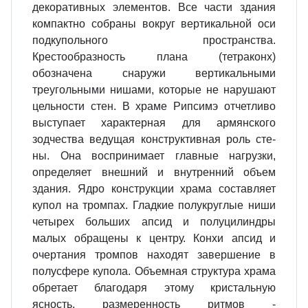
декоративных элемен­тов. Все части здания
компактно собраны вокруг вертикальной оси
подкупольного пространства.
Крестообразность плана (тетраконх)
обозначена снаружи вертикальными
треугольными нишами, которые не нарушают
цельности стен. В храме Рипсимэ отчетливо
выступает ха­рактерная для армянского
зодчества ведущая конструктивная роль сте­
ны. Она воспринимает главные на­грузки,
определяет внешний и вну­тренний объем
здания. Ядро конструкции храма составляет
купол на тромпах. Гладкие полукруглые ни­ши
четырех больших апсид и полуцилиндры
малых обращены к цен­тру. Конхи апсид и
очертания тром­пов находят завершение в
полусфере купола. Объемная структура храма
обретает благодаря этому кристальную
ясность, размерен­ность ритмов -