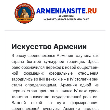
Искусство Армении
В эпоху средневековья Армения вступила как
страна богатой куль­турной традиции. Здесь
рано обоз­начился переход к новой обществен­
ной формации: феодальные отноше­ния
зародились во II-III веках н.э.» в IV столетии они
стали определяю­щими. Армения одной из
первых стран приняла в начале IV века хрис­
тианство в качестве государственной религии.
Важной вехой на пути фор­мирования
средневековой культуры Армении явилось