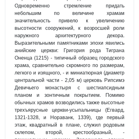
Одновременно стремление придать
небольшим по величине хра­мам
значительность привело к уве­личению
высотности сооружений, к возросшей роли
наружного архи­тектурного декора.
Выразитель­ными памятниками эпохи явились
анийские церкви: Григория рода Тиграна
Оненца (1215) - типичный образец городского
храма, сравни­тельно скромного по размерам,
легкого и изящного, - и мини­атюрная (диаметр
центральной ча­сти - 2,05 м) церковь Рипсимэ
Девичьего монастыря с шестиапсидным
планом и зонтичным покры­тием. Помимо
обычных храмов возводились также высотные
трехъяру­сные церкви-усыпальницы (Егвард,
1321-1328, и Нораванк, 1339), где первый
этаж, квадратный в плане, служил родовым
склепом, второй, крестообразный, -