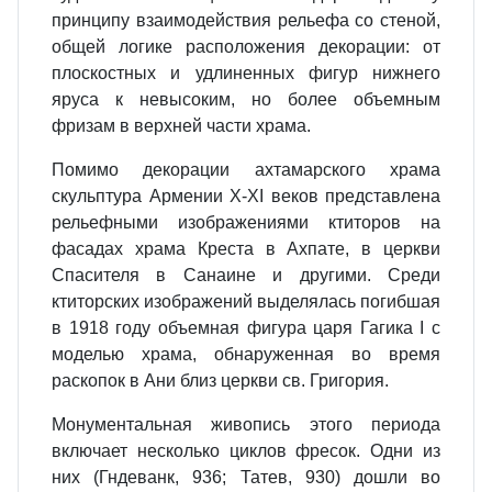
прин­ципу взаимодействия рельефа со стеной,
общей логике расположе­ния декорации: от
плоскостных и удлиненных фигур нижнего
яруса к невысоким, но более объемным
фризам в верхней части храма.
Помимо декорации ахтамарского храма
скульптура Армении X-XI веков представлена
рельефными из­ображениями ктиторов на
фасадах храма Креста в Ахпате, в церкви
Спасителя в Санаине и другими. Среди
ктиторских изображений вы­делялась погибшая
в 1918 году объ­емная фигура царя Гагика I с
мо­делью храма, обнаруженная во время
раскопок в Ани близ церкви св. Григория.
Монументальная живопись этого периода
включает несколько циклов фресок. Одни из
них (Гндеванк, 936; Татев, 930) дошли во