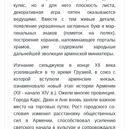
кулис, но и для него пло­скость листа,
декоративная игра пя­тен оказываются
ведущими. Вместе с тем живые детали,
появление ук­рашенных заглавных букв и мар­
гинальных знаков (пометок на по­лях),
построение хоранов, напомина­ющее порталы
храмов, уже содержа­ли зародыши
дальнейшей эволюции армянской миниатюры.
Изгнание сельджуков в конце XII века
усилившейся в то время Гру­зией, в союз с
которой вступили ар­мянские князья,
ознаменовало но­вый этап истории Армении
(XII - начало XIV в.). Ожили многие про­винции.
Города Карс, Двин и Ани вновь заняли важное
место на тор­говых путях. Рост городского со­
словия изменил расстановку об­щественных
сил в Армении, спо­собствовал усилению
светского на­чала в культуре и сопровождался