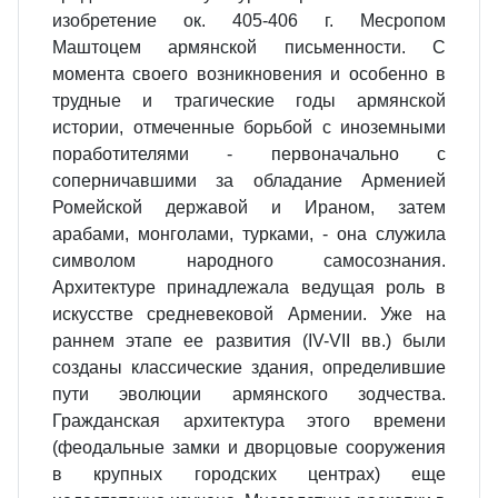
изобретение ок. 405-406 г. Месропом
Маштоцем ар­мянской письменности. С
момента своего возникновения и особенно в
трудные и трагические годы армян­ской
истории, отмеченные борьбой с иноземными
поработителями - первоначально с
соперничавшими за обладание Арменией
Ромейской державой и Ираном, затем
арабами, монголами, турками, - она служила
символом народного самосознания.
Архитектуре принадлежала веду­щая роль в
искусстве средневековой Армении. Уже на
раннем этапе ее развития (IV-VII вв.) были
созданы классические здания, определившие
пути эволюции армянского зодчества.
Гражданская архитектура этого времени
(феодальные замки и двор­цовые сооружения
в крупных город­ских центрах) еще