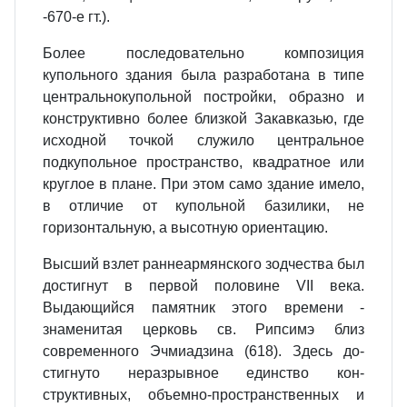
-670-е гт.).
Более последовательно композиция
купольного здания была разрабо­тана в типе
центральнокупольной постройки, образно и
конструктивно более близкой Закавказью, где
ис­ходной точкой служило центральное
подкупольное пространство, квад­ратное или
круглое в плане. При этом само здание имело,
в отличие от купольной базилики, не
горизонталь­ную, а высотную ориентацию.
Высший взлет раннеармянского зод­чества был
достигнут в первой по­ловине VII века.
Выдающийся па­мятник этого времени -
знаменитая церковь св. Рипсимэ близ
современ­ного Эчмиадзина (618). Здесь до­
стигнуто неразрывное единство кон­
структивных, объемно-простран­ственных и