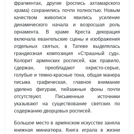
фрагмен­тах, другие (роспись ахтамарского
храма) сохранились почти полно­стью. Новым
качеством живописи явились усиление
динамического начала и возросшая роль
орнамента. В храме Креста декорация
включала евангельские сцены и изображения
отдельных святых, в Татеве выделя­лась
грандиозная композиция «Стра­шный суд».
Колорит армянских рос­писей, как правило,
сдержан, пре­обладают охристо-серые,
голубые и темно-красные тона, общая манера
письма графическая, главное вни­мание
уделено фигурам, пейзажные фоны почти
отсутствуют. Письмен­ные источники
указывают на су­ществование светских по
содержа­нию дворцовых росписей.
Большое место в армянском искус­стве заняла
книжная миниатюра. Книга играла в жизни