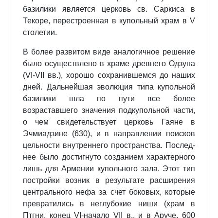
базилики является церковь св. Саркиса в
Текоре, перестроенная в купольный храм в V
столетии.
В более развитом виде аналогичное решение
было осуществлено в храме древнего Одзуна
(VI-VII вв.), хорошо сохранившемся до наших
дней. Дальнейшая эволюция типа куполь­ной
базилики шла по пути все более
возраставшего значения подкуполь­ной части,
о чем свидетельствует церковь Гаяне в
Эчмиадзине (630), и в направлении поисков
цельности внутреннего пространства. Послед­
нее было достигнуто созданием характерного
лишь для Армении ку­польного зала. Этот тип
постройки возник в результате расширения
центрального нефа за счет боковых, которые
превратились в неглубокие ниши (храм в
Птгни, конец VI-начало VII в., и в Аруче, 600