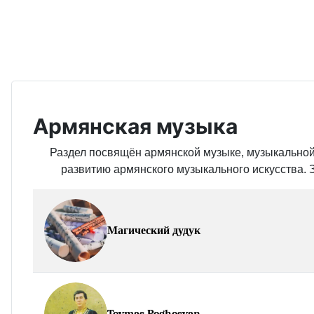
Армянская музыка
Раздел посвящён армянской музыке, музыкально
развитию армянского музыкального искусства. 
Магический дудук
Tovmas Poghosyan