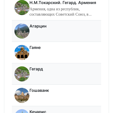
Н.М.Токарский. Гегард. Армения
Армения, одна из республик,
составляю­щих Советский Союз, в
течение многих веков вела
напряженную борьбу за свою
Агарцин
государственность и независимость.
Арме­ния пережила ряд…
Гаяне
Гегард
Гошаванк
Кечарис