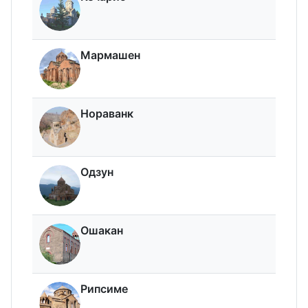
Мармашен
Нораванк
Одзун
Ошакан
Рипсиме