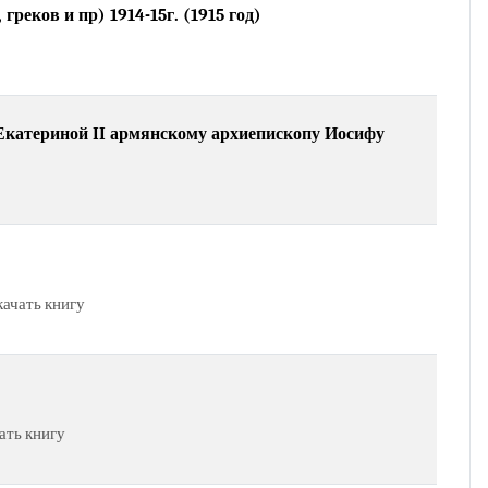
реков и пр) 1914-15г. (1915 год)
Екатериной II армянскому архиепископу Иосифу
качать книгу
ать книгу