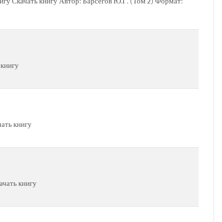
нигу Скачать книгу Автор: Барсегов Ю.Г. (Том 2) Формат:
 книгу
чать книгу
ачать книгу