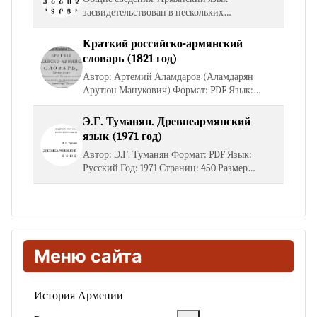
засвидетельствован в нескольких
исторических и функционально-
территориальных вариантах, важнейшие из
Краткий российско-армянский
которых: древнеармянский литературный
словарь (1821 год)
язык или…
Автор: Артемий Аламдаров (Аламдарян
Арутюн Манукович) Формат: PDF Язык:
Русский Год: 1821 Страниц: 43 Размер файла:
18 Мб Открыть книгу Скачать книгу
Э.Г. Туманян. Древнеармянский
язык (1971 год)
Автор: Э.Г. Туманян Формат: PDF Язык:
Русский Год: 1971 Страниц: 450 Размер
файла: 11 Мб Открыть книгу Скачать книгу
Меню сайта
История Армении