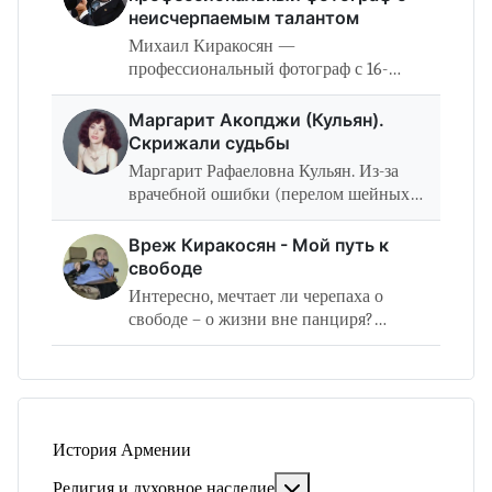
неисчерпаемым талантом
Михаил Киракосян —
профессиональный фотограф с 16-
летним опытом съемки в разных
направлениях: анималистика,
Маргарит Акопджи (Кульян).
архитектура, портрет, репортаж.
Скрижали судьбы
Михаил Киракосян родился 24
Маргарит Рафаеловна Кульян. Из-за
октября…
врачебной ошибки (перелом шейных
позвонков) Маргарит стала инвалидом
первой группы. Практически всё время
Вреж Киракосян - Мой путь к
она проводит в лежачем положении.
свободе
Она…
Интересно, мечтает ли черепаха о
свободе – о жизни вне панциря?
Наверное, нет… Ведь все её собратья
живут под защитой своего
«переносного домика», и она просто не
представляет…
История Армении
Подробнее: Религия и ду
Религия и духовное наследие