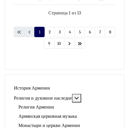
Нагорного Карабаха тем Рубиконом,
после которого мирное урегулиро­вание
Страница 1 из 13
проблемы оказалось невозможным, а…
1
2
3
4
5
6
7
8
9
10
История Армении
Подробнее: Религия и ду
Религия и духовное наследие
Религия Армении
Армянская церковная музыка
Монастыри и церкви Армении