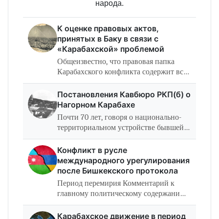
народа.
К оценке правовых актов,
принятых в Баку в связи с
«Карабахской» проблемой
Общеизвестно, что правовая папка
Карабахского конфликта содержит все
необходимые основания для
всеобъемлющего и справедливого его
Постановления Кавбюро РКП(б) о
урегулирования. К сожалению,
Нагорном Карабахе
обстоятельства…
Почти 70 лет, говоря о национально-
территориальном устройстве бывшей
Азербайджанской Советской
Социалистической Республики
Конфликт в русле
(АзССР), как турки-азербайджанцы,
международного урегулирования
так и коммунистические…
после Бишкекского протокола
Период перемирия Комментарий к
главному политическому содержанию
периода: Закавказье остается ареной
идеологического, экономического и
Карабахское движение в период