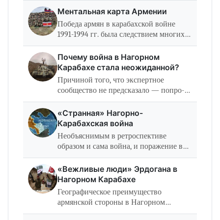
участвовавших в ней Армении и
Ментальная карта Армении
Азербайджана. Она изменила
Победа армян в карабахской войне
политический и военный…
1991-1994 гг. была следствием многих
об­стоятельств. коренящихся в
специфике эпохи распада СССР.
Почему война в Нагорном
Жители Армении и армяне Карабаха
Карабахе стала неожиданной?
были достаточно…
Причиной того, что экспертное
сообщество не предсказало — попро­
сту говоря, прохлопало — эту войну,
можно счесть специфику построения
«Странная» Нагорно-
нау­ки и политической аналитики в
Карабахская война
Армении и,…
Необъяснимым в ретроспективе
образом и сама война, и поражение в
ней ока­зались неожиданностью для
армянских экспертов, политиков и
«Вежливые люди» Эрдогана в
широкой пуб­лики. И это при том, что…
Нагорном Карабахе
Географическое преимущество
армянской стороны в Нагорном
Карабахе ней­трализовалось