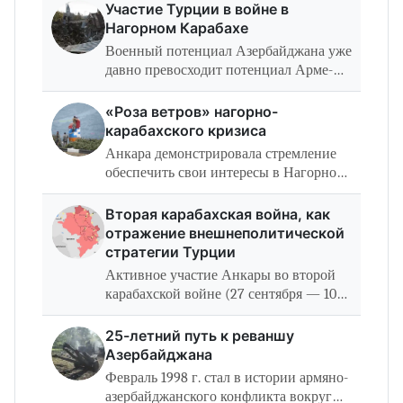
возможностями БЛА, что, безусловно,
Участие Турции в войне в
является новой характе­ристикой
Нагорном Карабахе
гибридной войны, которая во…
Военный потенциал Азербайджана уже
давно превосходит потенциал Арме­
нии. С начала 1990-х гг., то есть со
времен первой карабахской войны,
«Роза ветров» нагорно-
Азер­байджан усиленно инвестировал…
карабахского кризиса
Анкара демонстрировала стремление
обеспечить свои интересы в Нагорном
Карабахе, одновременно добиваясь от
Москвы большего пространства для ма­
Вторая карабахская война, как
невра в других регионах. Логика…
отражение внешнеполитической
стратегии Турции
Активное участие Анкары во второй
карабахской войне (27 сентября — 10
но­ября 2020 г.) было во многом
обусловлено общей региональной и
25-летний путь к реваншу
глобаль­ной атмосферой
Азербайджана
напряженности, а…
Февраль 1998 г. стал в истории армяно-
азербайджанского конфликта во­круг