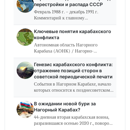
геополитического соперничества
перестройки и распада СССР
России, США,…
Февраль 1988 г. – декабрь 1991 г.
Комментарий к главному
политическому содержанию периода:
Карабахское движение возникло как
Ключевые понятия карабахского
закономерное следствие проводимой в
конфликта
АзССР политики…
Автономная область Нагорного
Карабаха (АОНК) / Нагорно-
Карабахская автономная область
(НКАО) Автономная область
Генезис карабахского конфликта:
Нагорного Карабаха (АОНК)/
отражение позиций сторон в
Нагорно-Карабахская автономная
советской периодической печати
область…
События в Нагорном Карабахе, начало
которых относится к позднесоветскому
времени, на протяжении последних 35
лет не прекращают при­влекать к себе
В ожидании новой бури за
внимание, переживая периоды спада…
Нагорный Карабах?
44-дневная вторая карабахская воина,
разразившаяся осенью 2020 г., поворот­
ный пункт не только для