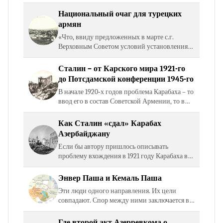
держав: «22 июля 1945 г. Черчилль:… В то же
время я позволю себе обратить внимание
Национальный очаг для турецких
Генералиссимуса на…
армян
«Что, ввиду предложенных в марте с.г.
Верховным Советом условий установления
мира между Грецией и Турцией, в
соответствии с которыми Державы
Сталин – от Карского мира 1921-го
предложили создать Национальный очаг…
до Потсдамской конференции 1945-го
В начале 1920‑х годов проблема Карабаха – то
ввод его в состав Советской Армении, то в
состав Советского Азербайджана – являлся
частным случаем в осуществляемой РСФСР
Как Сталин «сдал» Карабах
политике в…
Азербайджану
Если бы автору пришлось описывать
проблему вхождения в 1921 году Карабаха в
состав советского Азербайджана языком
спортивных комментаторов, то вначале
Энвер Паша и Кемаль Паша
следовало бы назвать состав…
Эти люди одного направления. Их цели
совпадают. Спор между ними заключается в
том, кто призван получить «пальму
первенства» – Энвер или Кемаль. В массе
Где второй акт Азерревкома о