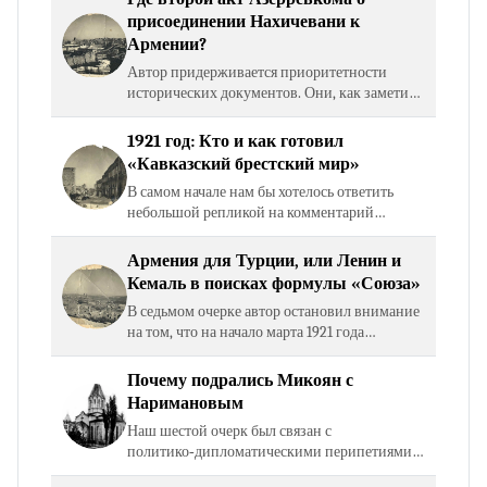
безусловно более…
присоединении Нахичевани к
Армении?
Автор придерживается приоритетности
исторических документов. Они, как заметили
наши читатели, многоплановые и
многосюжетные, известны, но практически
1921 год: Кто и как готовил
не разработаны ни российской,…
«Кавказский брестский мир»
В самом начале нам бы хотелось ответить
небольшой репликой на комментарий
уважаемого коллеги из Армении политолога
Ваграма Атанесяна, который несколько
Армения для Турции, или Ленин и
своеобразно воспринял…
Кемаль в поисках формулы «Союза»
В седьмом очерке автор остановил внимание
на том, что на начало марта 1921 года
дипломатические диспозиции Кремля и
Ангоры выглядели следующим образом.
Почему подрались Микоян с
Эривань, Зангезур и часть…
Наримановым
Наш шестой очерк был связан с
политико‑дипломатическими перипетиями,
связанными с подготовкой