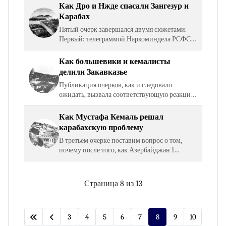
советско‑турецкого мирного договора 16
Как Дро и Нжде спасали Зангезур и
марта 1921 года. Было отмечено, что из…
Карабах
Пятый очерк завершался двумя сюжетами.
Первый: телеграммой Наркоминдела РСФСР
Г. Чичерина Г. Орджоникидзе: от 15 марта
1921 года о том, что советско‑турецкое
Как большевики и кемалисты
соглашение (тогда еще…
делили Закавказье
Публикация очерков, как и следовало
ожидать, вызвала соответствующую реакцию
бакинских историков. Наибольшую реакцию
вызвало наше упоминание о том, что должен
Как Мустафа Кемаль решал
был быть акт…
карабахскую проблему
В третьем очерке поставим вопрос о том,
почему после того, как Азербайджан 1
декабря 1920 года объявил о «добровольном
отказе от спорных провинций и передачу
Советской Армении…
Страница 8 из 13
3
4
5
6
7
8
9
10