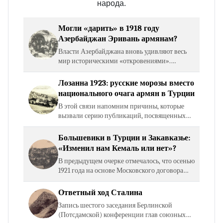
народа.
Могли «дарить» в 1918 году
Азербайджан Эривань армянам?
Власти Азербайджана вновь удивляют весь
мир историческими «откровениями».
Выступая в Батуми на конференции
«Интеграция грузинских азербайджанцев в
Лозанна 1923: русские морозы вместо
общество в контексте…
национального очага армян в Турции
В этой связи напомним причины, которые
вызвали серию публикаций, посвященных
генезису карабахского конфликта. Полемика,
как справедливо подметил Айдын
Большевики в Турции и Закавказье:
Мелик‑Мирзоев, была…
«Изменил нам Кемаль или нет»?
В предыдущем очерке отмечалось, что осенью
1921 года на основе Московского договора
был подписан четырехсторонний Карсский
договор между Турцией, Арменией,
Ответный ход Сталина
Азербайджаном и…
Запись шестого заседания Берлинской
(Потсдамской) конференции глав союзных