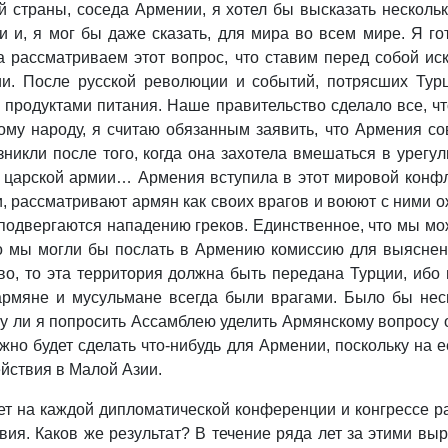
й страны, соседа Армении, я хотел бы высказать нескол
 и, я мог бы даже сказать, для мира во всем мире. Я го
 рассматриваем этот вопрос, что ставим перед собой иск
нии. После русской революции и событий, потрясших Ту
 продуктами питания. Наше правительство сделало все, чт
ному народу, я считаю обязанным заявить, что Армения со
зникли после того, когда она захотела вмешаться в урег
й царской армии… Армения вступила в этот мировой конфл
и, рассматривают армян как своих врагов и воюют с ними о
 подвергаются нападению греков. Единственное, что мы мо
 мы могли бы послать в Армению комиссию для выяснени
во, то эта территория должна быть передана Турции, иб
армяне и мусульмане всегда были врагами. Было бы нес
гу ли я попросить Ассамблею уделить Армянскому вопросу 
жно будет сделать что‑нибудь для Армении, поскольку на е
ействия в Малой Азии.
лет на каждой дипломатической конференции и конгрессе 
ия. Каков же результат? В течение ряда лет за этими вы