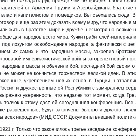
шил не покладать рук, прежде чем не доведет своей сла
вителей от Армении, Грузии и Азербайджана братские н
власти капиталистов и помещиков. Вы съехались сюда, В
овор и еще раз этим доказать всему миру, что народные м
или жить в братстве, мире и дружбе, несмотря на всякие 
вообще для народов всего мира. Кучки грабителей‑империал
ая под лозунгом освобождения народов, а фактически с ц
нием их самих и что народные массы, закрепив братски
 кровавой империалистической войны загорелся новый пожа
и народные массы и объявили бой, последний бой своим о
е не может не кончиться торжеством великой идеи. В эти
коенные укреплением новых основ в Турции, натравлив
оссия и дружественные ей Республики с замиранием сердц
выражаю уверенность, что недалек тот момент, когда Гр
 толчок к этому даст ей сегодняшняя конференция. Все з
же разрешенные, будут закончены быстро и дружно, лоял
 всех народов» (МИД СССР. Документы внешней политики СС
 1921 г. Только что закончилось третье заседание конфере