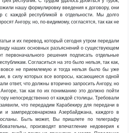
рех республик. С трудом удалось добиться у турок,
ожили нашу формулировку введения к договору, они
р с каждой республикой в отдельности. Мы долго
осят Ангору, но, по‑видимому, согласятся, так как не
статьи и их перевод, который сегодня утром передали
и ввиду наших основных разъяснений о существующем
от первоначального решения подписать отдельные
спубликам. Согласиться на это было нельзя, так как,
 вовсе не приемлемую и тогда нельзя было бы уже
ми, в силу которых все вопросы, касающиеся одной
ли ответ, что должны вторично запросить Ангору, но
 Ангоре, так как по их пониманию это должно пойти
гору непосредственно от каждой столицы. Требовали
 заявили, что передадим Карабекиру для передачи в
и и зампредсовнаркома Азербайджана, каждого в
 посланы. Быть может, Вы пришлете по телеграфу
овательны, производят впечатление недоверия к