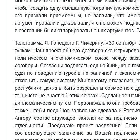
московский текст с незначительными изменениями, 
чтобы создать одну смешанную пограничную комисс
его признали приемлемым, но заявили, что имею
аргументировали и доказывали, что не можем подписыв
в состоянии были отпарировать наших аргументов. Ган
Телеграмма Я. Ганецкого Г. Чичерину: «30 сентября 
туркам. Наш проект общего договора сконструирова
политическом и экономическом союзе между зака
договоры. Согласны подписать один общий, но с тем,
судя по поведению турок в пограничной и эконом
отклонить самую систему. Мы поэтому отказались 
республики, должны быть разрешены совместно с дру
та ничего не знает об этих союзах. Сделанное нам
дипломатическим путем. Первоначально они требова
также, чтобы подобное заявление сделала и Россия
Ангору соответствующее заявление за подписью
отдельности. Предлагаю проект заявления. Если
соответствующее заявление за Вашей подписью 