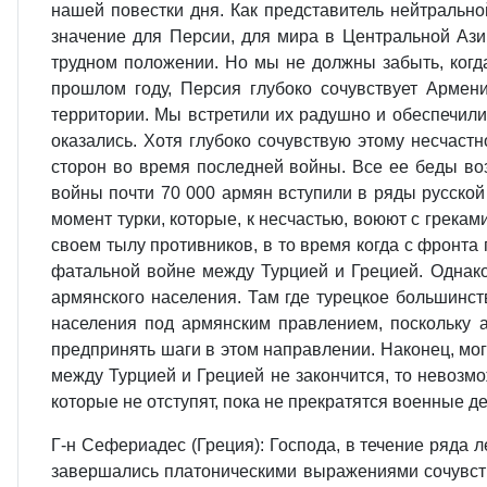
нашей повестки дня. Как представитель нейтрально
значение для Персии, для мира в Центральной Азии
трудном положении. Но мы не должны забыть, когда
прошлом году, Персия глубоко сочувствует Арме
территории. Мы встретили их радушно и обеспечили
оказались. Хотя глубоко сочувствую этому несчаст
сторон во время последней войны. Все ее беды во
войны почти 70 000 армян вступили в ряды русско
момент турки, которые, к несчастью, воюют с грекам
своем тылу противников, в то время когда с фронта
фатальной войне между Турцией и Грецией. Однако
армянского населения. Там где турецкое большинст
населения под армянским правлением, поскольку 
предпринять шаги в этом направлении. Наконец, мо
между Турцией и Грецией не закончится, то невозмо
которые не отступят, пока не прекратятся военные д
Г‑н Сефериадес (Греция): Господа, в течение ряда 
завершались платоническими выражениями сочувств