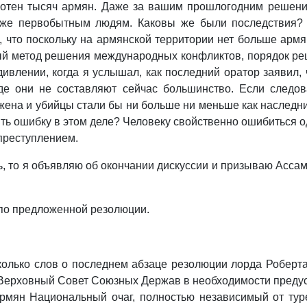
сотен тысяч армян. Даже за вашим прошлогодним решени
даже первобытным людям. Каковы же были последствия?
, что поскольку на армянской территории нет больше армя
ый метод решения международных конфликтов, порядок ре
ивлении, когда я услышал, как последний оратор заявил,
где они не составляют сейчас большинство. Если следов
ена и убийцы стали бы ни больше ни меньше как наследни
ть ошибку в этом деле? Человеку свойственно ошибиться о
преступлением.
ть, то я объявляю об окончании дискуссии и призываю Асс
я по предложенной резолюции.
сколько слов о последнем абзаце резолюции лорда Роберт
 Верховный Совет Союзных Держав в необходимости предус
рмян Национальный очаг, полностью независимый от турец