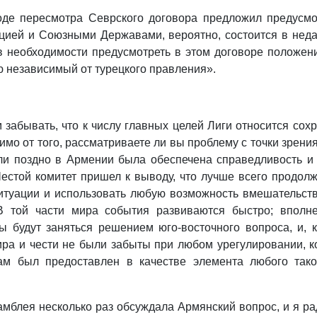
оде пересмотра Севрского договора предложил предусмо
цией и Союзными Державами, вероятно, состоится в нед
необходимости предусмотреть в этом договоре положени
 независимый от турецкого правления».
.
забывать, что к числу главных целей Лиги относится сох
имо от того, рассматриваете ли вы проблему с точки зрени
и поздно в Армении была обеспечена справедливость и 
естой комитет пришел к выводу, что лучше всего продолж
ситуации и использовать любую возможность вмешательств
 В той части мира события развиваются быстро; вполн
 будут заняться решением юго‑восточного вопроса, и, 
ра и чести не были забыты при любом урегулировании, ко
ам был предоставлен в качестве элемента любого тако
мблея несколько раз обсуждала Армянский вопрос, и я ра