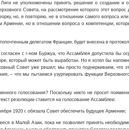
Лиги не уполномочены принять решение о создании и оп
рховного Совета, на рассмотрение которого этот вопрос 
ворку, но, я повторяю, не в отношении самого вопроса ил
 Армении, но в отношении вопроса о компетенции, котор
стопочтенным делегатом Франции, будет внесена в протокол
огласен с г‑ном Буржуа, что Ассамблея допустила бы ог
е, который может быть выработан. Но я хотел бы напомнит
ховный Совет уже решил; мы просто подчеркиваем, что э
ения, – что мы пытаемся узурпировать функции Верховног
енного голосования? Поскольку никто не просит поименн
текст резолюции ставится на голосование Ассамблеи:
оября 1920 г. обязала Совет обеспечить будущее Армении;
шееся в Малой Азии, пока не позволяет принять необходи