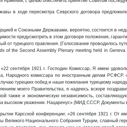
ся Армении, с целью обеспечить принятие Советом послед
жавы в ходе пересмотра Севрского договора предложили
урцией и Союзными Державами, вероятно, состоится в нед
мости предусмотреть в этом договоре положения, гарант
й от турецкого правления. (Голосование проводилось пут
s of the Second Assembly Plenary meeting held in Geneva fro
22 сентября 1921 г. Господин Комиссар, Я имею удоволь
ина, Народного комиссара по иностранным делам РСФСР. 
учаю турецких побед и наши пожелания турецкому народу
лениям моего Правительства, я надеюсь вскоре поздравит
ской также и экономическую независимость, составляющу
а высоком уважении. Нацаренус» (МИД СССР. Документы внеш
ытии Карсской конференции: «26 сентября 1921 г. От им
ты Великого Национального Собрания Турции, славный геро