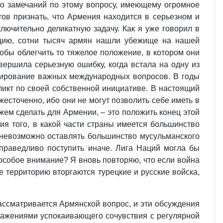
ько замечаний по этому вопросу, имеющему огромное
тов признать, что Армения находится в серьезном и
лючительно деликатную задачу. Как я уже говорил в
рцию, сотни тысяч армян нашли убежище на нашей
обы облегчить то тяжелое положение, в котором они
вершила серьезную ошибку, когда встала на одну из
улирование важных международных вопросов. В годы
икт по своей собственной инициативе. В настоящий
жесточенно, ибо они не могут позволить себе иметь в
жем сделать для Армении, – это положить конец этой
я того, в какой части страны имеется большинство
о невозможно оставлять большинство мусульманского
праведливо поступить иначе. Лига Наций могла бы
особое внимание? Я вновь повторяю, что если война
е территорию вторгаются турецкие и русские войска,
рассматривается Армянской вопрос, и эти обсуждения
ражениями успокаивающего сочувствия с регулярной