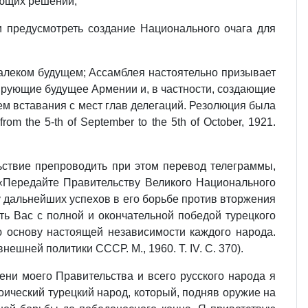
ующих решений;
 предусмотреть создание Национального очага для
алеком будущем; Ассамблея настоятельно призывает
ирующие будущее Армении и, в частности, создающие
ем вставания с мест глав делегаций. Резолюция была
m the 5‑th of September to the 5th of October, 1921.
ствие препроводить при этом перевод телеграммы,
«Передайте Правительству Великого Национального
 дальнейших успехов в его борьбе против вторжения
ь Вас с полной и окончательной победой турецкого
ю основу настоящей независимости каждого народа.
ней политики СССР. М., 1960. Т. IV. С. 370).
ени моего Правительства и всего русского народа я
ический турецкий народ, который, подняв оружие на