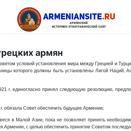
урецких армян
Советом условий установления мира между Грецией и Турц
раницы которого должны быть установлены Лигой Наций, А
1921 г. единогласно принял следующую резолюцию, предл
 г. обязала Совет обеспечить будущее Армении;
шееся в Малой Азии, пока не позволяет принять необходи
ся Армении, с целью обеспечить принятие Советом послед