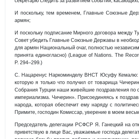
секретарю следить за развитием событий, касающих
И поскольку, тем временем, Главные Союзные Дер
армян;
И поскольку подписание Мирного договора между Т
Совет убедить Главные Союзные Державы в необходи
для армян Национальный очаг, полностью независимы
принята единогласно) (League of Nations. The Record
P. 294–299.)
С. Нацаренус Наркоминделу ВНСТ Юсуфу Кемалю: «
которую я только что получил от товарища Чичер
Собрания Турции наши живейшие поздравления по сл
империализма. Чичерин». Присоединяясь к поздрав
народа, которая обеспечит ему наряду с политиче
Примите, господин Комиссар, уверение в моем весьм
Председатель делегации РСФСР Я. Ганецкий на откр
приветствую в лице Вас, уважаемые господа делега