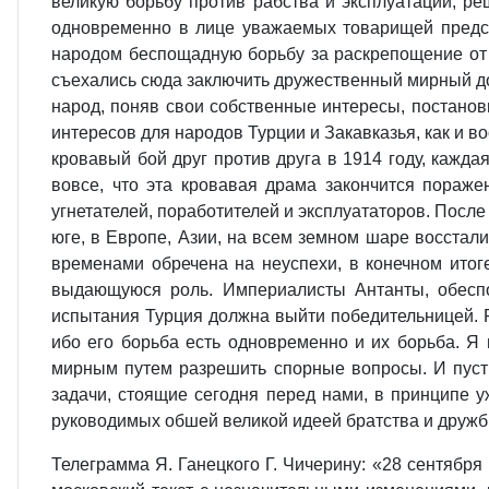
великую борьбу против рабства и эксплуатации, ре
одновременно в лице уважаемых товарищей предста
народом беспощадную борьбу за раскрепощение от 
съехались сюда заключить дружественный мирный дог
народ, поняв свои собственные интересы, постанов
интересов для народов Турции и Закавказья, как и 
кровавый бой друг против друга в 1914 году, кажд
вовсе, что эта кровавая драма закончится пораже
угнетателей, поработителей и эксплуататоров. После
юге, в Европе, Азии, на всем земном шаре восстал
временами обречена на неуспехи, в конечном итог
выдающуюся роль. Империалисты Антанты, обеспо
испытания Турция должна выйти победительницей. Р
ибо его борьба есть одновременно и их борьба. Я 
мирным путем разрешить спорные вопросы. И пусть
задачи, стоящие сегодня перед нами, в принципе у
руководимых обшей великой идеей братства и дружбы
Телеграмма Я. Ганецкого Г. Чичерину: «28 сентября