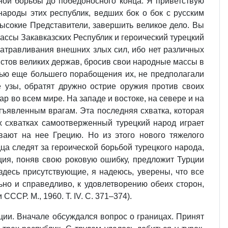
вной борьбы до победоносного конца. Я приветствую
ароды этих республик, ведших бок о бок с русским
ысокие Представители, завершить великое дело. Вы
ассы Закавказских Республик и героический турецкий
натравливания внешних злых сил, ибо нет различных
истов великих держав, бросив свои народные массы в
елью еще большего порабощения их, не предполагали
е узы, обратят дружно острие оружия против своих
р во всем мире. На западе и востоке, на севере и на
тъявленным врагам. Эта последняя схватка, которая
х схватках самоотверженный турецкий народ играет
ают на нее Грецию. Но из этого нового тяжелого
а следят за героической борьбой турецкого народа,
еция, поняв свою роковую ошибку, предложит Турции
десь присутствующие, я надеюсь, уверены, что все
ьно и справедливо, к удовлетворению обеих сторон,
СР. М., 1960. Т. IV. С. 371–374).
нции. Вначале обсуждался вопрос о границах. Принят