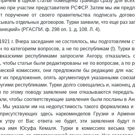
причем в одной статье помещены границы сразу для всех т
ию при участии представителя РСФСР. Затем мы им предл
т поручение от своего правительства подписать догово
ать отдельных договоров. Турки заявили, что еще раз запр
ецкий» (РГАСПИ. ф. 298 оп. 1. д. 108. Л. 4).
1921 г. Вчера заседание не состоялось, мы подготовляем 
н по категориям вопросов, а не по республикам (!). Турк
вказскими республиками запросили Ангору, отказались 
 чтобы статьи были редактированы не по вопросам, а по ре
ической комиссиях, они предложили бы редакцию для нас
от их предложения, опять аргументируя указанными союза
гими республиками. Турки долго совещались и, наконец, да
и по этому поводу заявление они отказываются передать
ли, чтобы соответствующие заявления были посланы в Ан
. Мы указали им на недопустимость такого формализма и
 присутствующих здесь наркоминделов Грузии и Армени
 к утру от Вас ответа не будет, эти заявления будут
на имя Юсуфа Кемаля. Турки в комиссиях весьма треб