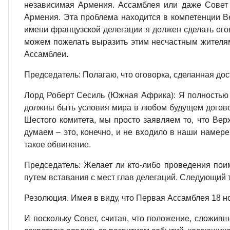
независимая Армения. Ассамблея или даже Совет 
Армения. Эта проблема находится в компетенции Ве
имени французской делегации я должен сделать ого
можем пожелать выразить этим несчастным жителям
Ассамблеи.
Председатель: Полагаю, что оговорка, сделанная до
Лорд Роберт Сесиль (Южная Африка): Я полностью с
должны быть условия мира в любом будущем договор
Шестого комитета, мы просто заявляем то, что Вер
думаем – это, конечно, и не входило в наши намер
такое обвинение.
Председатель: Желает ли кто‑либо проведения поим
путем вставания с мест глав делегаций. Следующий 
Резолюция. Имея в виду, что Первая Ассамблея 18 н
И поскольку Совет, считая, что положение, сложив