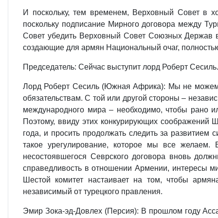
И поскольку, тем временем, Верховный Совет в х
поскольку подписание Мирного договора между Тур
Совет убедить Верховный Совет Союзных Держав в 
создающие для армян Национальный очаг, полностью
Председатель: Сейчас выступит лорд Роберт Сесиль
Лорд Роберт Сесиль (Южная Африка): Мы не можем 
обязательствам. С той или другой стороны – независ
международного мира – необходимо, чтобы рано ил
Поэтому, ввиду этих конкурирующих соображений Ш
года, и просить продолжать следить за развитием 
такое урегулирование, которое мы все желаем.
несостоявшегося Севрского договора вновь должны
справедливость в отношении Армении, интересы ми
Шестой комитет настаивает на том, чтобы армян
независимый от турецкого правления.
Эмир Зока‑эд‑Довлех (Персия): В прошлом году Асса