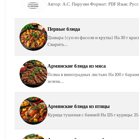
Автор: А.С. Пирузян Формат: PDF Язык: Русс
Первые блюда
Дзавара (суп из фасоли и крупы) На 30 г крас
Сварить…
Армянские блюда из мяса
Толма в виноградных листьях На 100 г баранины:
зелень…
Армянские блюда из птицы
Курица тушеная с бамией На 125 г курицы: 25 г