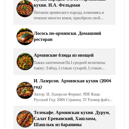
кухня. И.А. Фельдман
Питание армянского народа, изменяясь в
течение многих веков, приобрело свой
национальный самобытный колорит. Одним
из основных продуктов питания армян
Лосось по-армянски. Домашний
является хлеб лаваш,…
ресторан
Армянские блюда из овощей
Тыква запеченная На 1 средней величины
тыкву: 3 яйца, 1 стакан сухарей, 1 стакан
сметаны, 100 г сливочного масла; сахар по
вкусу. Тыкву очистить от кожуры и семян,
И. Лазерсон. Армянская кухня (2004
нарезать…
год)
Автор: И. Лазерсон Формат: PDF Язык:
Русский Год: 2004 Страниц: 27 Размер файла:
6 Мб Открыть книгу Скачать книгу
Телекафе. Армянская кухня. Дурум,
Салат Ереванский, Хашлама,
Шашлык из баранины