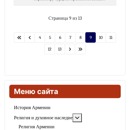
доктрин и их приспособлению к новым,
неопантюркистским задачам в южных
регионах бывшего СССР и на Балканах.…
Страница 9 из 13
4
5
6
7
8
9
10
11
12
13
Меню сайта
История Армении
Подробнее: Религия и ду
Религия и духовное наследие
Религия Армении