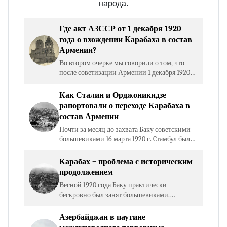
народа.
Где акт АЗССР от 1 декабря 1920
года о вхождении Карабаха в состав
Армении?
Во втором очерке мы говорили о том, что
после советизации Армении 1 декабря 1920
года Азербайджан объявил, что
«добровольно отказывается от спорных
Как Сталин и Орджоникидзе
провинций и декларирует…
рапортовали о переходе Карабаха в
состав Армении
Почти за месяц до захвата Баку советскими
большевиками 16 марта 1920 г. Cтамбул был
официально оккупирован, а управление
передано союзническим верховным
Карабах – проблема с историческим
комиссарам, парламент…
продолжением
Весной 1920 года Баку практически
бескровно был занят большевиками.
Огромную роль в советизации Азербайджана
сыграли турецкие военные советники,
Азербайджан в паутине
контролировавшие азербайджанскую…