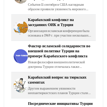
События 11 сентября в США наглядным
образом проявили уязвимость мирового
сообщества перед вызовом, брошенным
радикальными религиозными
Карабахский конфликт на
группировками и сетью международного…
заседаниях ОИК и Турция
Организация исламская конференция была
основана в 1969 г. при участии нескольких
десятков мусульманских стран с основной
целью обсуждения текущих проблем
Фактор исламской солидарности во
исламского мира и…
внешней политике Турции на
примере Карабахского конфликта
Новая философия внешнеполитической
доктрины Турции отличалась также
определенной долей «конфессионализации»
внешнеполитических программ и интересов
Карабахский вопрос на тюркских
страны, а именно: выдвижением…
саммитах
Другим выражением уязвимости
неопантюркистских планов Турции стали
неудачные попытки Анкары добиться
«всетюркского согласия» на саммитах с
Посреднические инициативы Турции
участием глав тюркоязычных государств,…