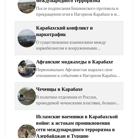
международного терроризма
После подписания Бишкекского протокола и
прекращения огня в Нагорном Карабахе в мае
1994 года часть моджахедов покинули
Азербайджан в поисках новых территорий
Карабахский конфликт и
для «священного…
наркотрафик
О существовании взаимосвязи между
наркобизнесом и вооруженными
конфликтами известно лишь из
немногочисленной литературы по этой теме.
Афганские моджахеды в Карабахе
Вместе с тем, конфликты и наркотрафик,…
Первоначально Афганистан выразил свое
отношение к событиям в Нагорном Карабахе
и Азербайджане в форме предупреждения
руководству СССР и Индии, озвученного
Чеченцы в Карабахе
группировкой…
В политике отделения от России,
проводимой чеченскими властями, большое
значение придавалось действиям,
направленным на приобретение союзников, в
Исламские наемники в Карабахской
особенности – в кавказском…
войне: к истокам проникновения
сети международного терроризма в
Азербайджан и Турцию