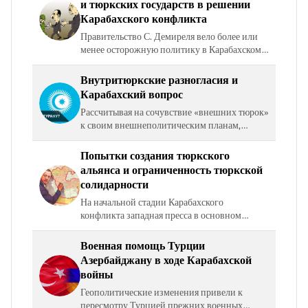
и тюркских государств в решении
Карабахского конфликта
Правительство С. Демиреля вело более или
менее осторожную политику в Карабахском
вопросе, стараясь в основном выступать в
роли миротворца‑посредника и посредством
Внутритюркские разногласия и
этого статуса…
Карабахский вопрос
Рассчитывая на сочувствие «внешних тюрок»
к своим внешнеполитическим планам,
Турция все же вынуждена была
констатировать, что отношения между
Попытки создания тюркского
бывшими «советскими тюрками» были…
альянса и ограниченность тюркской
солидарности
На начальной стадии Карабахского
конфликта западная пресса в основном
представляла его как конфликт между
христианами‑армянами и
Военная помощь Турции
мусульманами‑азербайджанцами, в то время
Азербайджану в ходе Карабахской
как…
войны
Геополитические изменения привели к
пересмотру Турцией прежних военных