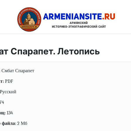
ат Спарапет. Летопись
:
Смбат Спарапет
т:
PDF
Русский
74
иц:
134
 файла:
2 Мб