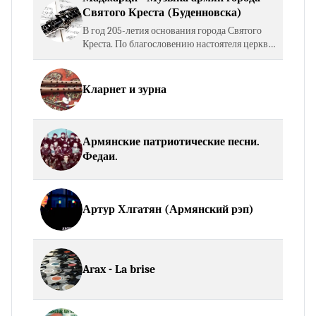
Святого Креста (Буденновска)
В год 205-летия основания города Святого
Креста. По благословению настоятеля церкви
Святого Креста Священника Тер Арсена
Будагяна. Этот сборник музыкального
фольклора армян…
Кларнет и зурна
Армянские патриотические песни.
Федаи.
Артур Хлгатян (Армянский рэп)
Arax - La brise