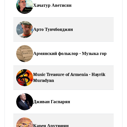
Хачатур Аветисян
Арто Тунчбояджян
Армянский фольклор - Музыка гор
Music Treasure of Armenia - Hayrik
Muradyan
Дживан Гаспарян
Карен Арутюнян