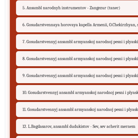
5. Ansambl narodnyh instrumentov - Zangezur (tanec)
6. Gosudarstvennaya horovaya kapella Armenii, O.Chekirzhyan, sol
7. Gosudarstvennyj ansambl armyanskoj narodnoj pesni i plyaski,
8. Gosudarstvennyj ansambl armyanskoj narodnoj pesni i plyaski
9. Gosudarstvennyj ansambl armyanskoj narodnoj pesni i plyaski,
10. Gosudarstvennyj ansambl armyanskoj narodnoj pesni i plyaski,
11. Gosudarstvennyj ansambl armyanskoj narodnoj pesni i plyaski
12. L.Bagdasarov, ansambl dudukistov - Sev, sev acherit mernem