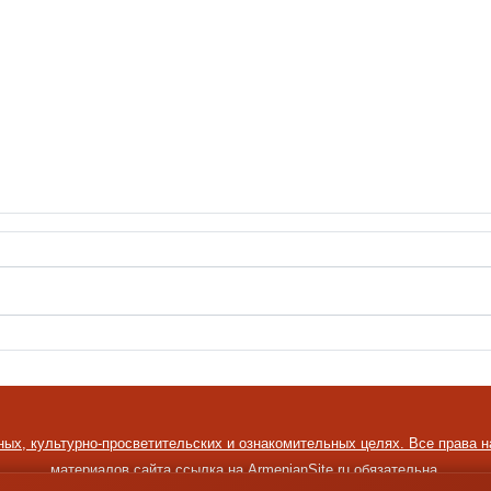
ных, культурно-просветительских и ознакомительных целях. Все права 
материалов сайта ссылка на ArmenianSite.ru обязательна.