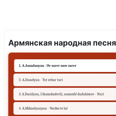
Армянская народная песня
1. A.Amadanyan - Ov sarer mov sarer
2. A.Danelyan - Yot erkar tari
3. A.Danilyan, I.Samadashvili, ansambl dudukistov - Nari
4. A.Mikaelyanyan - Verdes te lal