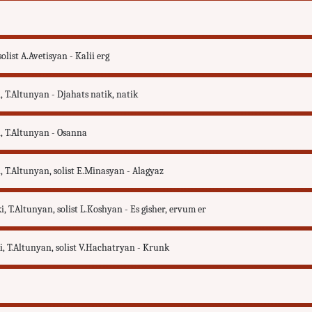
ist A.Avetisyan - Kalii erg
 T.Altunyan - Djahats natik, natik
, T.Altunyan - Osanna
 T.Altunyan, solist E.Minasyan - Alagyaz
 T.Altunyan, solist L.Koshyan - Es gisher, ervum er
, T.Altunyan, solist V.Hachatryan - Krunk