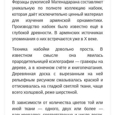
Форзацы рукописей Матенадарана составляют
уникальную по полноте коллекцию набоек,
которая даёт исключительно ценный материал
для изучения армянской орнаментики.
Производство набоек было известно ещё в
глубокой древности. В армянских источниках
упоминания о них встречаются уже в X веке.
Техника набойки довольно проста. В
известном смысле она явилась
прародительницей ксилографии — гравюры на
дереве, а в конечном счёте и книгопечатания.
Деревянная доска с вырезанным на ней
рельефным рисунком смазывалась краской и
оттискивалась на гладкой светлой ткани, чаще
всего холщовой, реже шерстяной.
В зависимости от количества цветов той или
иной ткани — одного, двух или более —
варьировалось соответственно и число досок.