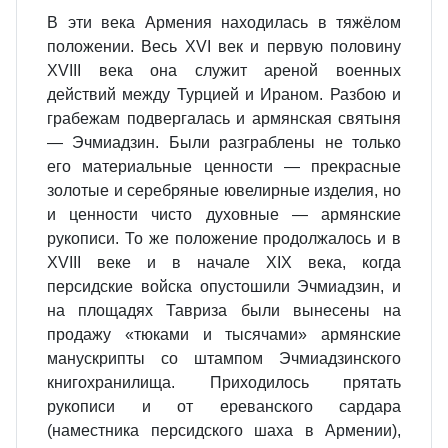
В эти века Армения находилась в тяжёлом
положении. Весь XVI век и первую половину
XVIII века она служит ареной военных
действий между Турцией и Ираном. Разбою и
грабежам подвергалась и армянская святыня
— Эчмиадзин. Были разграблены не только
его материальные ценности — прекрасные
золотые и серебряные ювелирные изделия, но
и ценности чисто духовные — армянские
рукописи. То же положение продолжалось и в
XVIII веке и в начале XIX века, когда
персидские войска опустошили Эчмиадзин, и
на площадях Тавриза были вынесены на
продажу «тюками и тысячами» армянские
манускрипты со штампом Эчмиадзинского
книгохранилища. Приходилось прятать
рукописи и от ереванского сардара
(наместника персидского шаха в Армении),