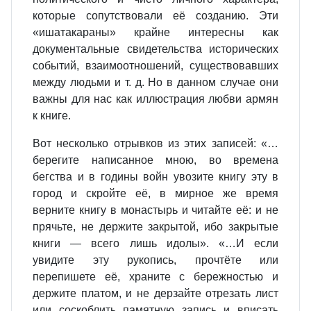
которые сопутствовали её созданию. Эти
«ишатакараны» крайне интересны как
документальные свидетельства исторических
событий, взаимоотношений, существовавших
между людьми и т. д. Но в данном случае они
важны для нас как иллюстрация любви армян
к книге.
Вот несколько отрывков из этих записей: «…
берегите написанное мною, во времена
бегства и в годины войн увозите книгу эту в
город и скройте её, в мирное же время
верните книгу в монастырь и читайте её: и не
прячьте, не держите закрытой, ибо закрытые
книги — всего лишь идолы». «…И если
увидите эту рукопись, прочтёте или
перепишете её, храните с бережностью и
держите платом, и не дерзайте отрезать лист
или соскоблить памятную запись и вписать