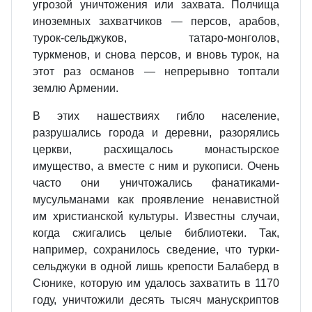
угрозой уничтожения или захвата. Полчища
иноземных захватчиков — персов, арабов,
турок‐сельджуков, татаро‐монголов,
туркменов, и снова персов, и вновь турок, на
этот раз османов — непрерывно топтали
землю Армении.
В этих нашествиях гибло население,
разрушались города и деревни, разорялись
церкви, расхищалось монастырское
имущество, а вместе с ним и рукописи. Очень
часто они уничтожались фанатиками‐
мусульманами как проявление ненавистной
им христианской культуры. Известны случаи,
когда сжигались целые библиотеки. Так,
например, сохранилось сведение, что турки‐
сельджуки в одной лишь крепости Балаберд в
Сюнике, которую им удалось захватить в 1170
году, уничтожили десять тысяч манускриптов