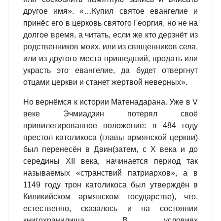
другое имя». «…Купил святое евангелие и
принёс его в церковь святого Георгия, но не на
долгое время, а читать, если же кто дерзнёт из
родственников моих, или из священников села,
или из другого места пришедший, продать или
украсть это евангелие, да будет отвергнут
отцами церкви и станет жертвой неверных».
Но вернёмся к истории Матенадарана. Уже в V
веке Эчмиадзин потерял своё
привилегированное положение: в 484 году
престол католикоса (главы армянской церкви)
был перенесён в Двин(затем, с X века и до
середины XII века, начинается период так
называемых «странствий патриархов», а в
1149 году трон католикоса был утверждён в
Киликийском армянском государстве), что,
естественно, сказалось и на состоянии
книгохранилища. В условиях