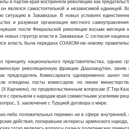
лы и партии края восприняли революцию как предательство
о он являлся самостоятельной и независимой единицей. В
ю ситуацию в Закавказье. В новых условиях единственн
ство и разумная организация местного самоуправления
инувших после Февральской революции восьми месяцев н
 новых структур власти в Закавказье. С согласия национа
лисе власть была передана ОЗАКОМ-ом новому правительс
 принципу национального представительства, однако гр
Армянскую революционную фракцию Дашнакцутюн, заняв 
как председатель Комиссариата одновременно занял п
ыли отведены посты комиссаров: по линии министерств
(Х.Карчикян), по продовольственным вопросам (Г.Тер-Каза
ся с призывом к народам края совместными усилиями реши
опрос, 3. заключение с Турцией договора о мире.
ких-либо положительных перемен ни в сфере внутренней, 
рские действия, попиравшие интересы армянского народа,
азских татар являлись вопросы разных политических ориент