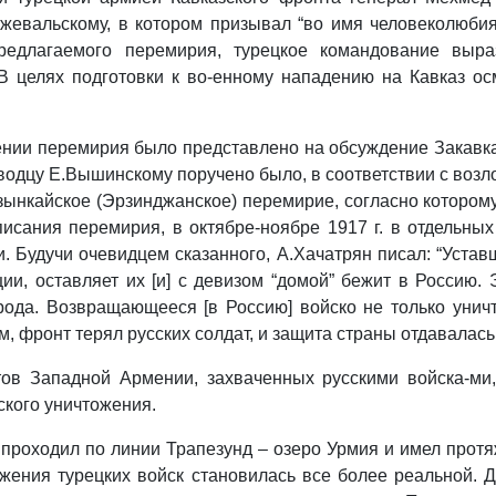
жевальскому, в котором призывал “во имя человеколюбия
редлагаемого перемирия, турецкое командование выра
 В целях подготовки к во-енному нападению на Кавказ о
чении перемирия было представлено на обсуждение Закавк
оводцу Е.Вышинскому поручено было, в соответствии с воз
рзынкайское (Эрзинджанское) перемирие, согласно которо
исания перемирия, в октябре-ноябре 1917 г. в отдельны
. Будучи очевидцем сказанного, А.Хачатрян писал: “Устав
ии, оставляет их [и] с девизом “домой” бежит в Россию.
ода. Возвращающееся [в Россию] войско не только уничт
, фронт терял русских солдат, и защита страны отдавалась 
тов Западной Армении, захваченных русскими войска-ми,
ского уничтожения.
проходил по линии Трапезунд – озеро Урмия и имел протяж
оржения турецких войск становилась все более реальной