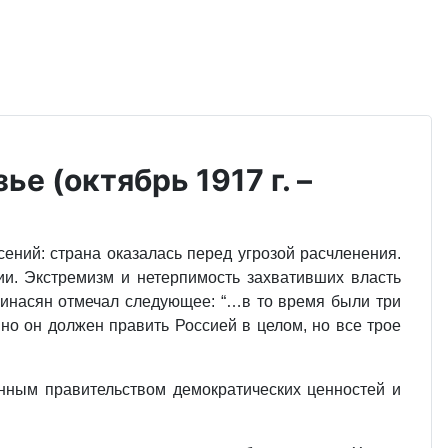
е (октябрь 1917 г. –
сений: страна оказалась перед угрозой расчленения.
ии. Экстремизм и нетерпимость захвативших власть
Минасян отмечал следующее: “…в то время были три
нно он должен править Россией в целом, но все трое
нным правительством демократических ценностей и