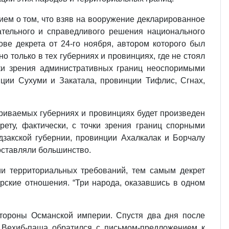
ием о том, что взяв на вооружение декларированное
ательного и справедливого решения национального
ве декрета от 24-го ноября, автором которого был
о только в тех губерниях и провинциях, где не стоял
чки зрения административных границ неоспоримыми
нции Сухуми и Закатала, провинции Тифлис, Сгнах,
ариваемых губерниях и провинциях будет произведен
ету, фактически, с точки зрения границ спорными
дзакской губернии, провинции Ахалкалак и Борчалу
оставляли большинство.
ии территориальных требований, тем самым декрет
рские отношения. “Три народа, оказавшись в одном
стороны Османской империи. Спустя два дня после
 Вехиб-паша обратился с письмом-предложением к