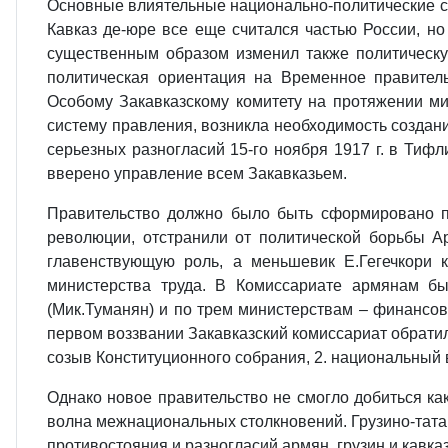
Основные влиятельные национально-политические си
Кавказ де-юре все еще считался частью России, н
существенным образом изменил также политическу
политическая ориентация на Временное правитель
Особому Закавказскому комитету на протяжении м
систему правления, возникла необходимость создания
серьезных разногласий 15-го ноября 1917 г. в Тиф
вверено управление всем Закавказьем.
Правительство должно было быть сформировано по
революции, отстранили от политической борьбы 
главенствующую роль, а меньшевик Е.Гегечкори 
министерства труда. В Комиссариате армянам б
(Мик.Туманян) и по трем министерствам – финансов 
первом воззвании Закавказский комиссариат обратил
созыв Конституционного собрания, 2. национальный в
Однако новое правительство не смогло добиться ка
волна межнациональных столкновений. Грузино-тата
противостояния и разногласий армян, грузин и кавк