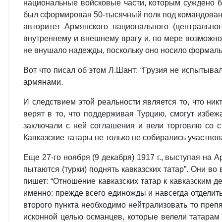
национальные войсковые части, которым суждено б
был сформирован 50-тысячный полк под командован
авторитет Армянского национального (центрально
внутреннему и внешнему врагу и, по мере возможно
не внушало надежды, поскольку оно носило формальн
Вот что писал об этом Л.Шант: “Грузия не испытывал
армянами.
И следствием этой реальности является то, что ник
верят в то, что поддерживая Турцию, смогут избеж
заключали с ней соглашения и вели торговлю со с
Кавказские татары не только не собирались участвов
Еще 27-го ноября (9 декабря) 1917 г., выступая на
пытаются (турки) поднять кавказских татар”. Они в
пишет: “Отношение кавказских татар к кавказским 
именно: прежде всего единожды и навсегда отделить
второго пункта необходимо нейтрализовать то препя
исконной целью османцев, которые велели татарам 