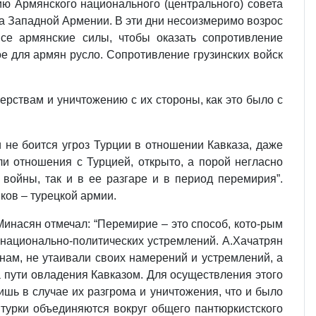
ю Армянского национального (центрального) совета
 Западной Армении. В эти дни несоизмеримо возрос
все армянские силы, чтобы оказать сопротивление
е для армян русло. Сопротивление грузинских войск
верствам и уничтожению с их стороны, как это было с
и не боится угроз Турции в отношении Кавказа, даже
ли отношения с Турцией, открыто, а порой негласно
войны, так и в ее разгаре и в период перемирия”.
ков – турецкой армии.
Минасян отмечал: “Перемирие – это способ, кото-рым
х национально-политических устремлений. А.Хачатрян
нам, не утаивали своих намерений и устремлений, а
а пути овладения Кавказом. Для осуществления этого
ишь в случае их разгрома и уничтожения, что и было
 турки объединяются вокруг общего пантюркистского