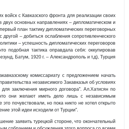
х войск с Кавказского фронта для реализации своих
 в двух основных направлениях – дипломатическом и
 первый план тактику дипломатических переговорных
 с другой – добиться ослабления сопротивленческого
политики – успешность дипломатических переговоров
то подобная тактика оправдала себя: оккупировав
унд, Батум, 1920 г. – Александрополь и т.д), Турция
акавказскому комиссариату с предложением начать
 правительства независимого Закавказья об условиях
 для заключения мирного договора”. Ал.Хатисян по
 что они желают иметь дело лишь с независимым
это почувствовали, но пока никто не хотел открыто
ение этой идеи исходили от Турции”.
шение заявить турецкой стороне, что окончательный
ным собранием и обсуждения этого вопроса со всеми