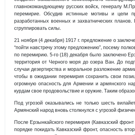
главнокомандующему русских войск, генералу М.Пр
перемирие. Обсудив истинные мотивы и цели п
разработанных военных и захватнических планов.
сгруппировать силы.
21 ноября (4 декабря) 1917 г. предложение о заклю
“пойти навстречу этому предложению”, посему полк
по перемирию. 5-го (18) декабря было заключено Е
территория от Черного моря до озера Ван. До подп
случаи дезертирства и моральное разложение армии
чтобы в ожидании перемирия сохранить свои позиц
огромную опасность для Армении и армянского нар
курдам свое продовольствие и оружие. Таким образом
Под угрозой оказывались не только шесть вилайе
Армянский народ вновь столкнулся с угрозой физиче
После Ерзынкайского перемирия (Кавказский фронт 
порядке покидать Кавказский фронт, опасность вт