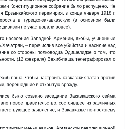
иками Конституционное собрание было распущено. Не
 Ерзынкайского перемирия, в конце января 1918 г.
еросла в турецко-закавказскую (в основном были
 дивизии не участвовали вовсе).
ого населения Западной Армении, якобы, учиненные
Хачатрян, – перечислив все убийства и насилие над
ние со стороны полководца Одишелидзе о том, что
ьности, (12 февраля) Вехиб-паша телеграфировал о
хиб-паша, чтобы настроить кавказских татар против
ми, перешедшие в открытую вражду.
лисе было созвано заседание Закавказского сейма
вано новое правительство, состоявшее из различных
ответствующее заявление, и Закавказье по-прежнему
– грузинских меньшевиков, Армянской революционной