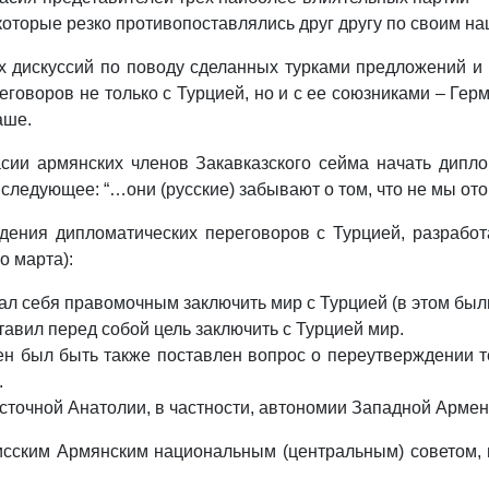
которые резко противопоставлялись друг другу по своим н
ых дискуссий по поводу сделанных турками предложений и
говоров не только с Турцией, но и с ее союзниками – Гер
аше.
ласии армянских членов Закавказского сейма начать дип
 следующее: “…они (русские) забывают о том, что не мы ото
ения дипломатических переговоров с Турцией, разработ
о марта):
ал себя правомочным заключить мир с Турцией (в этом были
авил перед собой цель заключить с Турцией мир.
н был быть также поставлен вопрос о переутверждении те
.
точной Анатолии, в частности, автономии Западной Армени
сским Армянским национальным (центральным) советом, 