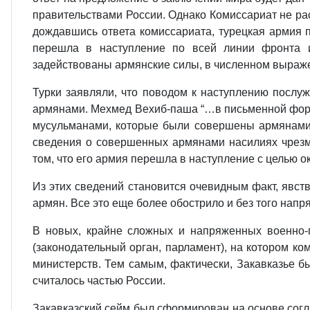
правительствами России. Однако Комиссариат не ра
дождавшись ответа комиссариата, турецкая армия 
перешла в наступление по всей линии фронта и 
задействованы армянские силы, в численном выражен
Турки заявляли, что поводом к наступлению послу
армянами. Мехмед Вехиб-паша “…в письменной форме
мусульманами, которые были совершены армянами 
сведения о совершенных армянами насилиях чрезме
том, что его армия перешла в наступление с целью о
Из этих сведений становится очевидным факт, явст
армян. Все это еще более обострило и без того на
В новых, крайне сложных и напряженных военно-п
(законодательный орган, парламент), на котором к
министерств. Тем самым, фактически, Закавказье б
считалось частью России.
Закавказский сейм был сформирован на основе согл