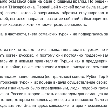
ыло оказаться один на один с хищным врагом. По решени
ием Т.Назарбекяна. Первейшей миссией полка была защита
го) совета, который энергичным образом сгруппировал 
стей, пытался направить развитие событий в благоприятно
ый характер, хотя им также грозила опасность.
а, в частности, гнета османских турок и не подвергалась з
то из них не только не испытывал ненависти к туркам, но 
ать когтей русских. И поэтому они постоянно поддержива
тарыми и новыми правителями Турции как в преддверии 
ать в войне, но и с нетерпением ждали прихода соплеменни
 Армянском национальном (центральном) совете, Рубен Тер-
о вторжении турок и их победе видели осуществление свои
делам изначально было определенным, люди, подобно грузи
ся от России и второе – стать авангардом для османцев н
тствие, которым являлись армяне, а это возможно было л
сделать это. Значит здесь кавказские татары и османские