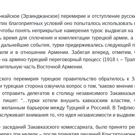
кайское (Эрзинджанское) перемирие и отступление русски
этих благоприятных условий оно попыталось использовать
 чтобы понять неприкрытые намерения турок: выдвигая на
ь время для сплочения и комплектации турецкой армии, а
али дальнейшие события, турки придерживались следующей 
или и в отношении Армении. Забегая вперед, отметим, ч
а армяно-турецкий переговорный процесс (1918 г. – Трапез
чительную часть Восточной Армении.
ского перемирия турецкое правительство обратилось к З
и турецкая сторона озвучила вопрос о том, “каково мнение
 отправить делегатов в столицу независимого Закавказья
” пишет: “…турки хотели внушить кавказским властям,
 желанным барьером между Турцией и Россией. В Тифлисе 
заслуживает внимания то, что идея независимости и выдвиж
заседаний Закавказского комиссариата, было принято ре
 через три недели – после принятия решений Конституцион