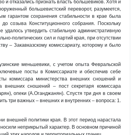
 и отказались признать власть большевиков. Хотя и
ооруженный большевистский переворот, разумеется,
ым гарантом сохранения стабильности в крае была
 до созыва Конституционного собрания. Поскольку
е удалось утвердить стабильную административную
льно-политических сил и партий края, при отсутствии
тву – Закавказскому комиссариату, которому и было
узинские меньшевики, с учетом опыта Февральской
ключевые посты в Комиссариате и обеспечив себе
осты комиссара министерства внешних сношений и
а внешних сношений – пост секретаря комиссара
рян), опеки (А.Оганджанян). Спустя три дня в своем
ть три важных – внешних и внутренних – вопроса: 1.
ни внешней политики края. В этот период нарастала
 носили неприкрытый характер. В основном причиной
аций этих народов и территориальных границ.