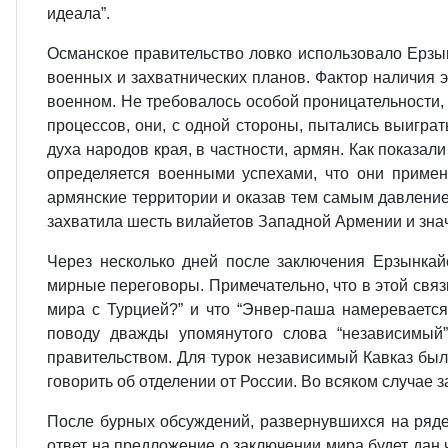
идеала”.
Османское правительство ловко использовало Ерзын
военных и захватнических планов. Фактор наличия 
военном. Не требовалось особой проницательности,
процессов, они, с одной стороны, пытались выиграт
духа народов края, в частности, армян. Как показ
определяется военными успехами, что они примен
армянские территории и оказав тем самым давление н
захватила шесть вилайетов Западной Армении и зна
Через несколько дней после заключения Ерзынкай
мирные переговоры. Примечательно, что в этой связ
мира с Турцией?” и что “Энвер-паша намеревается
поводу дважды упомянутого слова “независимый
правительством. Для турок независимый Кавказ был
говорить об отделении от России. Во всяком случае 
После бурных обсуждений, развернувшихся на ряде 
ответ на предложение о заключении мира будет дан