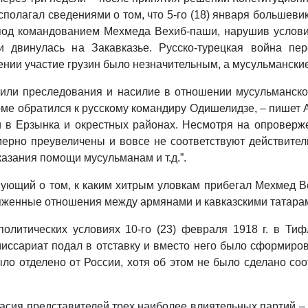
сполагал сведениями о том, что 5-го (18) января большев
под командованием Мехмеда Вехиб-паши, нарушив условия
двинулась на Закавказье. Русско-турецкая война пер
ии участие грузин было незначительным, а мусульманские
жили преследования и насилие в отношении мусульманск
 обратился к русскому командиру Одишелидзе, – пишет А.
в Ерзынка и окрестных районах. Несмотря на опроверже
рно преувеличены и вовсе не соответствуют действител
казания помощи мусульманам и т.д.”.
вующий о том, к каким хитрым уловкам прибегал Мехмед Ве
пряженные отношения между армянами и кавказскими татара
олитических условиях 10-го (23) февраля 1918 г. в Тиф
омиссариат подал в отставку и вместо него было сформиро
ыло отделено от России, хотя об этом не было сделано со
асия представителей трех наиболее влиятельных партий 