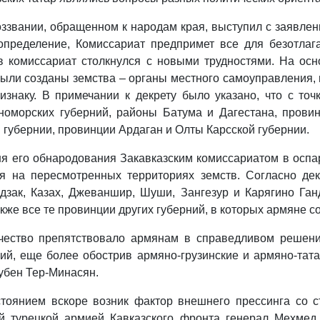
оззвании, обращенном к народам края, выступил с заявлен
пределение, Комиссариат предпримет все для безотлаг
в комиссариат столкнулся с новыми трудностями. На осно
ыли созданы земства – органы местного самоуправления, н
изнаку. В примечании к декрету было указано, что с то
номорских губерний, районы Батума и Дагестана, прови
 губернии, провинции Ардаган и Олты Карсской губернии.
 дня его обнародования Закавказским комиссариатом в осп
я на пересмотренных территориях земств. Согласно декр
дзак, Казах, Джеваншир, Шуши, Зангезур и Карягино Ган
же все те провинции других губерний, в которых армяне с
ичество препятствовало армянам в справедливом решен
й, еще более обострив армяно-грузинские и армяно-тата
Рубен Тер-Минасян.
тоянием вскоре возник фактор внешнего прессинга со 
ий турецкой армией Кавказского фронта генерал Мехмед