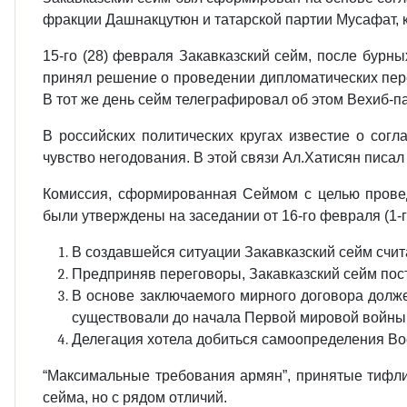
фракции Дашнакцутюн и татарской партии Мусафат, 
15-го (28) февраля Закавказский сейм, после бурн
принял решение о проведении дипломатических пере
В тот же день сейм телеграфировал об этом Вехиб-п
В российских политических кругах известие о сог
чувство негодования. В этой связи Ал.Хатисян писал
Комиссия, сформированная Сеймом с целью провед
были утверждены на заседании от 16-го февраля (1-г
В создавшейся ситуации Закавказский сейм счит
Предприняв переговоры, Закавказский сейм пост
В основе заключаемого мирного договора долже
существовали до начала Первой мировой войны
Делегация хотела добиться самоопределения Вос
“Максимальные требования армян”, принятые тифли
сейма, но с рядом отличий.