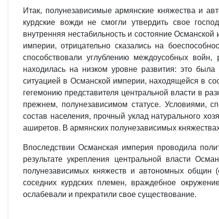
Итак, полунезависимые армянские княжества и авт
курдские вожди не смогли утвердить свое госпо
внутренняя нестабильность и состояние Османской 
империи, отрицательно сказались на боеспособнос
способствовали углублению междоусобных войн, 
находилась на низком уровне развития: это была
ситуацией в Османской империи, находящейся в со
гегемонию представителя центральной власти в ра
прежнем, полунезависимом статусе. Условиями, 
состав населения, прочный уклад натурального хозя
аширетов. В армянских полунезависимых княжества
Впоследствии Османская империя проводила полит
результате укрепления центральной власти Осма
полунезависимых княжеств и автономных общин (
соседних курдских племен, враждебное окружени
ослабевали и прекратили свое существование.