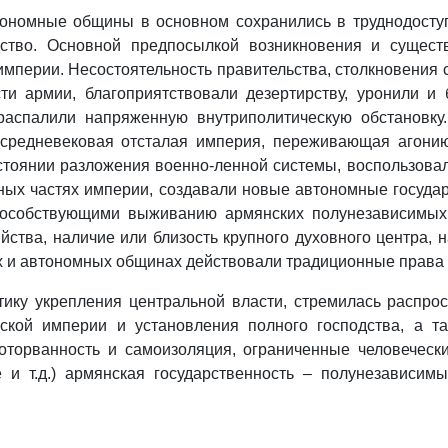
ономные общины в основном сохранились в труднодоступ
дство. Основной предпосылкой возникновения и сущест
империи. Несостоятельность правительства, столкновения 
ти армии, благоприятствовали дезертирству, уронили и 
распалили напряженную внутриполитическую обстановку.
 средневековая отсталая империя, переживающая агонию
стоянии разложения военно-ленной системы, воспользова
зных частях империи, создавали новые автономные госуда
способствующими выживанию армянских полунезависимы
йства, наличие или близость крупного духовного центра, 
х и автономных общинах действовали традиционные права 
ику укрепления центральной власти, стремилась распрос
нской империи и установления полного господства, а т
оторванность и самоизоляция, ограниченные человеческ
е и т.д.) армянская государственность – полунезависи