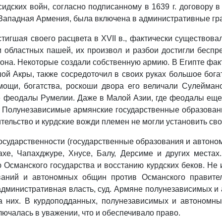
идских войн, согласно подписанному в 1639 г. договору в
 Западная Армения, была включена в административные г
тигшая своего расцвета в XVII в., фактически существовал
и областных пашей, их произвол и разбои достигли бес
гиона. Некоторые создали собственную армию. В Египте фа
ой Акры, также сосредоточил в своих руках большое бог
мощи, богатства, роскоши двора его величали Сулейман
е феодалы Румелии. Даже в Малой Азии, где феодалы еще
 Полунезависимые армянские государственные образован
тельство и курдские вожди племен не могли установить сво
 государственности (государственные образования и авто
ахе, Чапахджуре, Хнусе, Балу, Дерсиме и других мест
Османского государства и восстанию курдских беков. Не и
ваний и автономных общин против Османского правитель
дминистративная власть, суд. Армяне полунезависимых и 
на них. В курдоподданных, полунезависимых и автономн
лючалась в уважении, что и обеспечивало право.