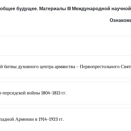
 общее будущее. Материалы III Международной научной к
Ознаком
й битвы духовного центра армянства – Первопрестольного Свя
-персидской войны 1804–1813 гг.
адной Армении в 1914–1923 гг.