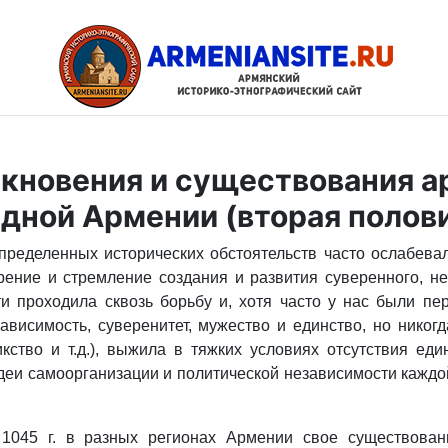
икновения и существования 
ной Армении (вторая половин
определенных исторических обстоятельств часто ослабева
рение и стремление создания и развития суверенного, н
и проходила сквозь борьбу и, хотя часто у нас были п
висимость, суверенитет, мужество и единство, но никогд
икство и т.д.), выжила в тяжких условиях отсутствия ед
деи самоорганизации и политической независимости каждой
 1045 г. в разных регионах Армении свое существован