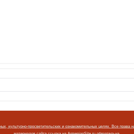
ных, культурно-просветительских и ознакомительных целях. Все права 
материалов сайта ссылка на ArmenianSite.ru обязательна.