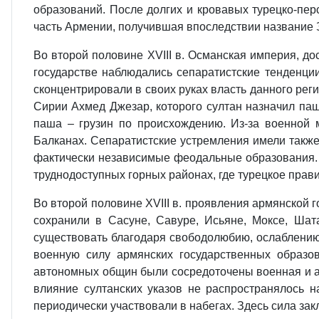
образований. После долгих и кровавых турецко-перс
часть Армении, получившая впоследствии название
Во второй половине XVIII в. Османская империя, дос
государстве наблюдались сепаратистские тенденци
сконцентрировали в своих руках власть данного ре
Сирии Ахмед Джезар, которого султан назначил паш
паша – грузин по происхождению. Из-за военной 
Балканах. Сепаратистские устремления имели такж
фактически независимые феодальные образования.
труднодоступных горных районах, где турецкое прави
Во второй половине XVIII в. проявления армянской
сохранили в Сасуне, Савуре, Исьяне, Моксе, Шат
существовать благодаря свободолюбию, ослаблению 
военную силу армянских государственных образо
автономных общин были сосредоточены военная и а
влияние султанских указов не распространялось 
периодически участвовали в набегах. Здесь сила зак