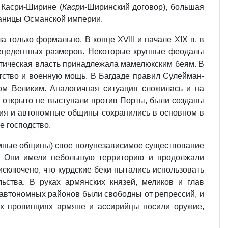
 Касри-Ширине (
Каср
и-Ширинский договор), большая
раницы Османской империи.
а только формально. В конце XVIII и начале XIX в. в
прецедентных размеров. Некоторые крупные феодалы
ктическая власть принадлежала мамелюкским беям. В
атство и военную мощь. В Багдаде правил Сулейман-
ом Великим. Аналогичная ситуация сложилась и на
 открыто не выступали против Порты, были созданы
ия и автономные общины сохранились в основном в
е господство.
номные общины) свое полунезависимое существование
ах. Они имели небольшую территорию и продолжали
сключено, что курдские беки пытались использовать
ства. В руках армянских князей, меликов и глав
автономных районов были свободны от репрессий, и
ых провинциях армяне и ассирийцы носили оружие,