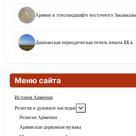
Армяне в этноландшафте восточного Закавказья
Дашнакская периодическая печать начала XX в.
Меню сайта
История Армении
Подробнее: Религия и ду
Религия и духовное наследие
Религия Армении
Армянская церковная музыка