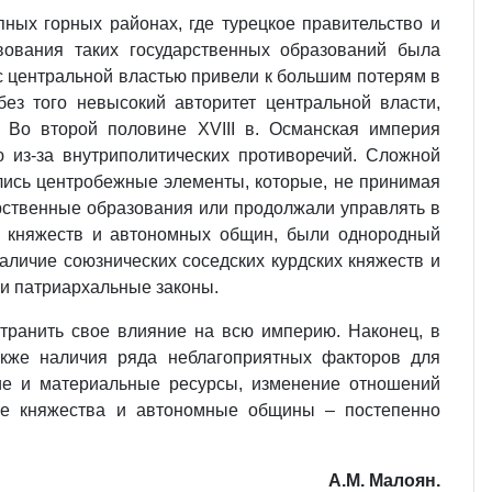
ных горных районах, где турецкое правительство и
вования таких государственных образований была
с центральной властью привели к большим потерям в
без того невысокий авторитет центральной власти,
 Во второй половине XVIII в. Османская империя
 из-за внутриполитических противоречий. Сложной
лись центробежные элементы, которые, не принимая
рственные образования или продолжали управлять в
х княжеств и автономных общин, были однородный
наличие союзнических соседских курдских княжеств и
и патриархальные законы.
транить свое влияние на всю империю. Наконец, в
акже наличия ряда неблагоприятных факторов для
ие и материальные ресурсы, изменение отношений
мые княжества и автономные общины – постепенно
А.М. Малоян.