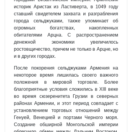
историк Аристак из Ластиверта, в 1049 году
ставший свидетелем захвата и разграбления
города сельджуками, также упоминает об
огромных богатствах, накопленных
обитателями Арцна. С распространением
денежной экономики увеличилось
ростовщичество, причем не только в Арцне, но
и в других городах.
После покорения сельджуками Армения на
некоторое время лишилась своего важного
положения в мировой торговле. Более
благоприятные условия сложились в XIII веке
во время сюзеренитета Грузии в северных
районах Армении, и этот период совпадает с
установлением торговых отношений между
Генуей, Венецией и портами Черного моря.
Создание обширной Монгольской империи
облегчило обмен между Дальним Востоком,