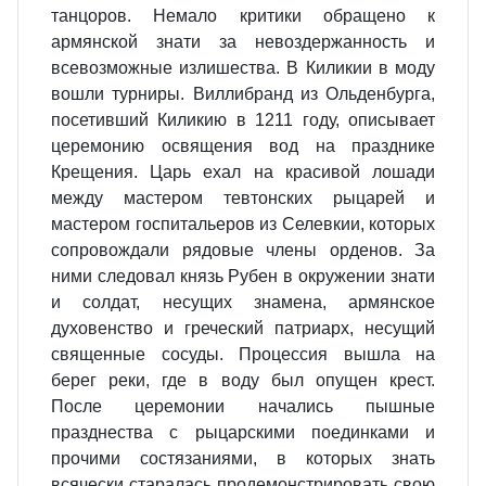
танцоров. Немало критики обращено к
армянской знати за невоздержанность и
всевозможные излишества. В Киликии в моду
вошли турниры. Виллибранд из Ольденбурга,
посетивший Киликию в 1211 году, описывает
церемонию освящения вод на празднике
Крещения. Царь ехал на красивой лошади
между мастером тевтонских рыцарей и
мастером госпитальеров из Селевкии, которых
сопровождали рядовые члены орденов. За
ними следовал князь Рубен в окружении знати
и солдат, несущих знамена, армянское
духовенство и греческий патриарх, несущий
священные сосуды. Процессия вышла на
берег реки, где в воду был опущен крест.
После церемонии начались пышные
празднества с рыцарскими поединками и
прочими состязаниями, в которых знать
всячески старалась продемонстрировать свою