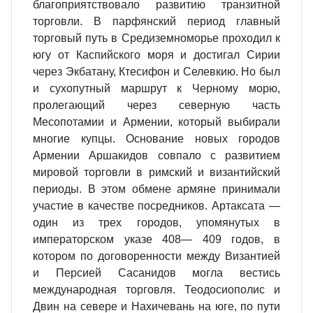
благоприятствовало развитию транзитной
торговли. В парфянский период главный
торговый путь в Средиземноморье проходил к
югу от Каспийского моря и достигал Сирии
через Экбатану, Ктесифон и Селевкию. Но был
и сухопутный маршрут к Черному морю,
пролегающий через северную часть
Месопотамии и Армении, который выбирали
многие купцы. Основание новых городов
Армении Аршакидов совпало с развитием
мировой торговли в римский и византийский
периоды. В этом обмене армяне принимали
участие в качестве посредников. Артаксата —
один из трех городов, упомянутых в
императорском указе 408— 409 годов, в
котором по договоренности между Византией
и Персией Сасанидов могла вестись
международная торговля. Теодосиополис и
Двин на севере и Нахичевань на юге, по пути