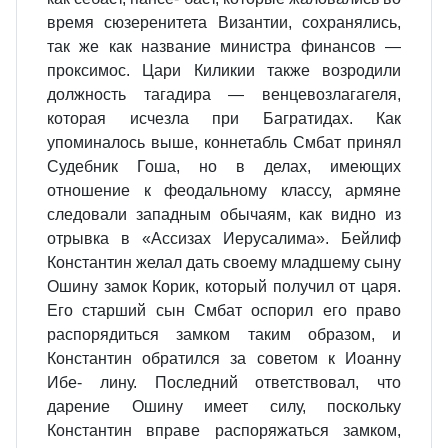
время сюзеренитета Византии, сохранялись,
так же как название министра финансов —
проксимос. Цари Киликии также возродили
должность тагадира — венцевозлагагеля,
которая исчезла при Багратидах. Как
упоминалось выше, коннетабль Смбат принял
Судебник Гоша, но в делах, имеющих
отношение к феодальному классу, армяне
следовали западным обычаям, как видно из
отрывка в «Ассизах Иерусалима». Бейлиф
Константин желал дать своему младшему сыну
Ошину замок Корик, который получил от царя.
Его старший сын Смбат оспорил его право
распорядиться замком таким образом, и
Константин обратился за советом к Иоанну
Ибе- лину. Последний ответствовал, что
дарение Ошину имеет силу, поскольку
Константин вправе распоряжаться замком,