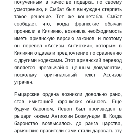
полученным в качестве подарка, по своему
усмотрению, и Смбат был вынужден стерпеть
такое решение. Тот же коннетабль Смбат
сообщает, что, когда франкские обычаи
проникли в Киликию, возникла необходимость
иметь армянскую версию законов, и поэтому
он перевел «Ассизы Антиохии», которым в
Киликии отдавали предпочтение по сравнению
с другими кодексами. Этот армянский перевод
является чрезвычайно ценным документом,
поскольку оригинальный текст Ассизов
утрачен.
Рыцарские ордена возникли довольно рано,
став имитацией франкских обычаев. Еще
будучи бароном, Левон был произведен в
рыцари князем Антиохии Боэмундом III. Когда
баронство возвысилось до ранга царства,
армянские правители сами стали даровать эту