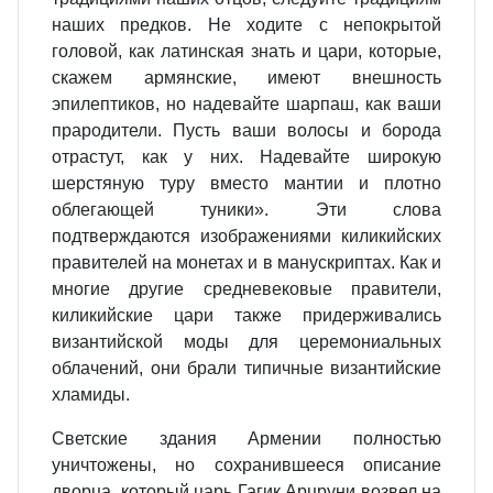
наших предков. Не ходите с непокрытой
головой, как латинская знать и цари, которые,
скажем армянские, имеют внешность
эпилептиков, но надевайте шарпаш, как ваши
прародители. Пусть ваши волосы и борода
отрастут, как у них. Надевайте широкую
шерстяную туру вместо мантии и плотно
облегающей туники». Эти слова
подтверждаются изображениями киликийских
правителей на монетах и в манускриптах. Как и
многие другие средневековые правители,
киликийские цари также придерживались
византийской моды для церемониальных
облачений, они брали типичные византийские
хламиды.
Светские здания Армении полностью
уничтожены, но сохранившееся описание
дворца, который царь Гагик Арцруни возвел на