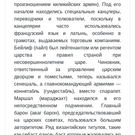
произношением киликийских армян). Под его
началом находились специальные канцлеры,
переводчики и толкователи, поскольку в
канцелярии часто использовались
французский язык и латынь, особенно в
грамотах, выдаваемых торговым компаниям.
Бейлиф (пайл) был лейтенантом или регентом
царства и правил страной при
несовершеннолетнем царе. Чиновник,
ответственный за управление царским
дворцом и поместьями, теперь назывался
сенешаль, а главнокомандующий армиями —
коннетабль (гундестабль), вместо спарапет.
Маршал (мараджахт) находился в его
непосредственном подчинении. Главный
барон (аваг барон), председательствовавший
на царских советах, пользовался большим
авторитетом. Ряд византийских титулов, такие
как себаст, пансе- баст, которые жаловались во