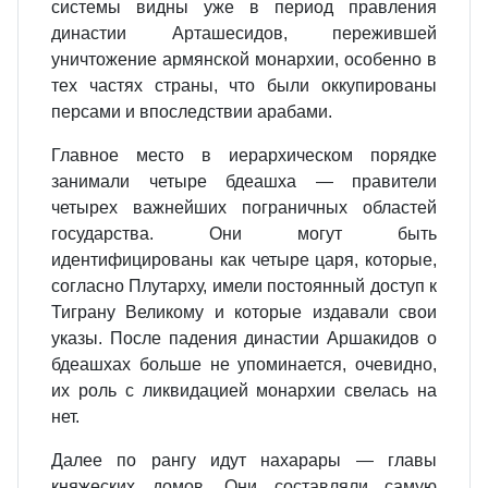
системы видны уже в период правления
династии Арташесидов, пережившей
уничтожение армянской монархии, особенно в
тех частях страны, что были оккупированы
персами и впоследствии арабами.
Главное место в иерархическом порядке
занимали четыре бдеашха — правители
четырех важнейших пограничных областей
государства. Они могут быть
идентифицированы как четыре царя, которые,
согласно Плутарху, имели постоянный доступ к
Тиграну Великому и которые издавали свои
указы. После падения династии Аршакидов о
бдеашхах больше не упоминается, очевидно,
их роль с ликвидацией монархии свелась на
нет.
Далее по рангу идут нахарары — главы
княжеских домов. Они составляли самую