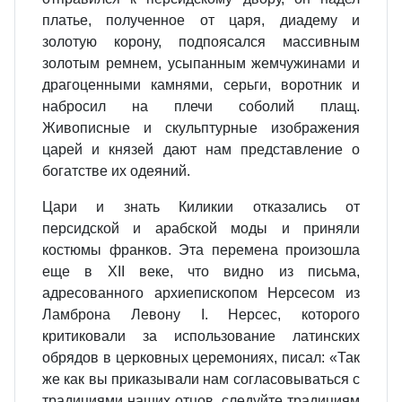
платье, полученное от царя, диадему и
золотую корону, подпоясался массивным
золотым ремнем, усыпанным жемчужинами и
драгоценными камнями, серьги, воротник и
набросил на плечи соболий плащ.
Живописные и скульптурные изображения
царей и князей дают нам представление о
богатстве их одеяний.
Цари и знать Киликии отказались от
персидской и арабской моды и приняли
костюмы франков. Эта перемена произошла
еще в XII веке, что видно из письма,
адресованного архиепископом Нерсесом из
Ламброна Левону I. Нерсес, которого
критиковали за использование латинских
обрядов в церковных церемониях, писал: «Так
же как вы приказывали нам согласовываться с
традициями наших отцов, следуйте традициям