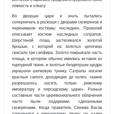
ловкость и отвагу.
Во дворцах цари и знать пытались
соперничать в роскоши с дворами сюзеренов и
перенимали костюмы последних. Прокопий
описывает костюм наследных сатрапов.
Шерстяной плащ застегивался золотой
брошью, с которой на золотых цепочках
свисало три сапфира. Золото покрывало часть
плаща, в котором обычно имелись вставки из
пурпурной ткани, и золотые безделушки щедро
украшали шелковую тунику. Сатрапы носили
красные сапоги, доходящие до колен, «какие
разрешалось носить только римскому
императору и персидскому царю». Разные
составные части церемониального облачения
часто были подарками, сделанными
сюзеренами. Когда правитель Сюника Васак
отправился к персидскому двору, он надел