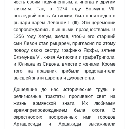
честь своим подчиненным, а иногда и другим
князьям. Так, в 1274 году Боэмунд VII,
последний князь Антиохии, был произведен в
рыцари царем Левоном II (III). Эти церемонии
сопровождались пышными празднествами. В
1256 году Хетум, желая, чтобы его старший
сын Левон стал рыцарем, пригласил по этому
поводу свою сестру, графиню Яффы, зятьев
Блэмунда VI, князя Антиохии и графаТриполи,
и Юлиана из Сидона, вместе с женами. Кроме
того, на праздник прибыли представители
высшей знати царства и духовенства.
Дошедшие до нас исторические труды и
религиозные трактаты проливают свет на
жизнь армянской знати. Их любимым
времяпрепровождением была охота. В
окрестностях построенных ими городов
Арташесиды и Аршакиды высаживали