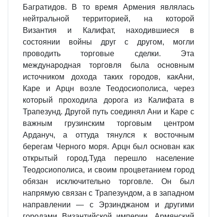
Багратидов. В то время Армения являлась
нейтральной территорией, на которой
Византия и Калифат, находившиеся в
состоянии войны друг с другом, могли
проводить торговые сделки. Эта
международная торговля была основным
источником дохода таких городов, какАни,
Каре и Арцн возле Теодосиополиса, через
который проходила дорога из Калифата в
Трапезунд. Другой путь соединял Ани и Каре с
важным грузинским торговым центром
Ардануч, а оттуда тянулся к восточным
берегам Черного моря. Арцн был основан как
открытый город.Туда перешло население
Теодосиополиса, и своим процветанием город
обязан исключительно торговле. Он был
напрямую связан с Трапезундом, а в западном
направлении — с Эрзинджаном и другими
городами Византийской империи. Армянский