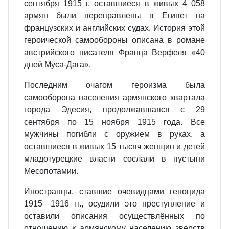
сентября 1915 г. оставшиеся в живых 4 058
армян были переправлены в Египет на
французских и английских судах. История этой
героической самообороны описана в романе
австрийского писателя Франца Верфеля «40
дней Муса-Дага».
Последним очагом героизма была
самооборона населения армянского квартала
города Эдесия, продолжавшаяся с 29
сентября по 15 ноября 1915 года. Все
мужчины погибли с оружием в руках, а
оставшиеся в живых 15 тысяч женщин и детей
младотурецкие власти сослали в пустыни
Месопотамии.
Иностранцы, ставшие очевидцами геноцида
1915—1916 гг., осудили это преступление и
оставили описания осуществлённых по
отношению к армянскому населению зверств