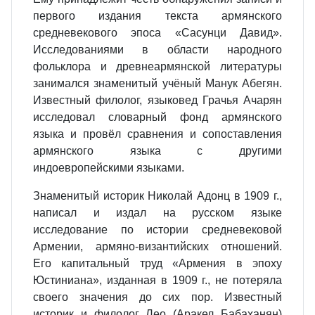
первого издания текста армянского
средневекового эпоса «Сасунци Давид».
Исследованиями в области народного
фольклора и древнеармянской литературы
занимался знаменитый учёный Манук Абегян.
Известный филолог, языковед Грачья Ачарян
исследовал словарный фонд армянского
языка и провёл сравнения и сопоставления
армянского языка с другими
индоевропейскими языками.
Знаменитый историк Николай Адонц в 1909 г.,
написал и издал на русском языке
исследование по истории средневековой
Армении, армяно-византийских отношений.
Его капитальный труд «Армения в эпоху
Юстиниана», изданная в 1909 г., не потеряла
своего значения до сих пор. Известный
историк и филолог Лео (Аракел Бабаханян)