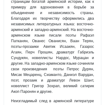
страницам богатой армянской истории, как к
примеру для вдохновения в борьбе за
объединение и независимость страны.
Благодаря их творчеству оформились два
независимых литературных языка: восточно-
армянский и западно-армянский. На восточно-
армянском языке писали поэты Рафаэл
Патканян, Ованес Ованисян, Ваан Терян,
поэты-прозаики Аветик Исаакян, Газарос
Агаян, Перч Прошян, драматург Габриэль
Сундукян, новеллисты Нардос, Мурацан и
другие. На западно-армянском языке сочиняли
свои произведения поэты Петрос Дурян,
Мисак Мецаренц, Сиаманто, Даниэл Варудан,
поэт, прозаик и драматург Левон Шант,
новеллист Григор Зохрап, великий сатирик
Акоп Паронян и другие.
Неизгладимый след в армянской литературе