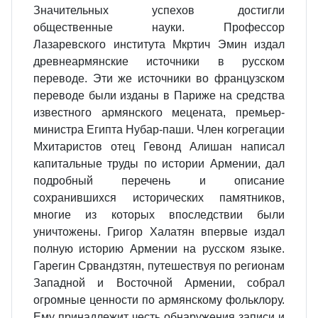
Значительных успехов достигли
общественные науки. Профессор
Лазаревского института Мкртич Эмин издал
древнеармянские источники в русском
переводе. Эти же источники во французском
переводе были изданы в Париже на средства
известного армянского мецената, премьер-
министра Египта Нубар-паши. Член когрегации
Мхитаристов отец Гевонд Алишан написал
капитальные труды по истории Армении, дал
подробный перечень и описание
сохранившихся исторических памятников,
многие из которых впоследствии были
уничтожены. Григор Халатян впервые издал
полную историю Армении на русском языке.
Гарегин Срвандзтян, путешествуя по регионам
Западной и Восточной Армении, собрал
огромные ценности по армянскому фольклору.
Ему принадлежит честь обнаружения записи и