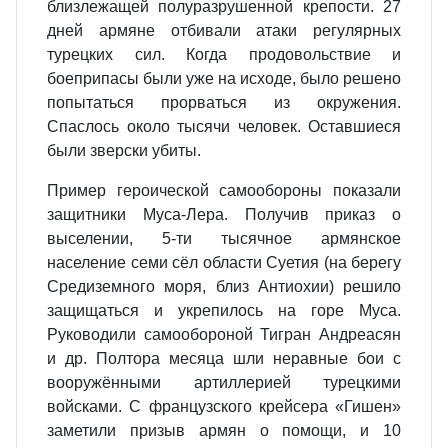
близлежащей полуразрушенной крепости. 27
дней армяне отбивали атаки регулярных
турецких сил. Когда продовольствие и
боеприпасы были уже на исходе, было решено
попытаться прорваться из окружения.
Спаслось около тысячи человек. Оставшиеся
были зверски убиты.
Пример героической самообороны показали
защитники Муса-Лера. Получив приказ о
выселении, 5-ти тысячное армянское
население семи сёл области Суетия (на берегу
Средиземного моря, близ Антиохии) решило
защищаться и укрепилось на горе Муса.
Руководили самообороной Тигран Андреасян
и др. Полтора месяца шли неравные бои с
вооружёнными артиллерией турецкими
войсками. С французского крейсера «Гишен»
заметили призыв армян о помощи, и 10