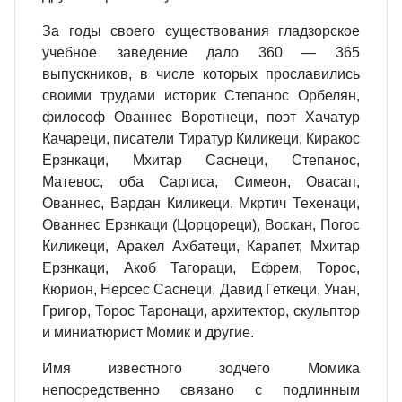
За годы своего существования гладзорское
учебное заведение дало 360 — 365
выпускников, в числе которых прославились
своими трудами историк Степанос Орбелян,
философ Ованнес Воротнеци, поэт Хачатур
Качареци, писатели Тиратур Киликеци, Киракос
Ерзнкаци, Мхитар Саснеци, Степанос,
Матевос, оба Саргиса, Симеон, Овасап,
Ованнес, Вардан Киликеци, Мкртич Техенаци,
Ованнес Ерзнкаци (Цорцореци), Воскан, Погос
Киликеци, Аракел Ахбатеци, Карапет, Мхитар
Ерзнкаци, Акоб Тагораци, Ефрем, Торос,
Кюрион, Нерсес Саснеци, Давид Геткеци, Унан,
Григор, Торос Таронаци, архитектор, скульптор
и миниатюрист Момик и другие.
Имя известного зодчего Момика
непосредственно связано с подлинным