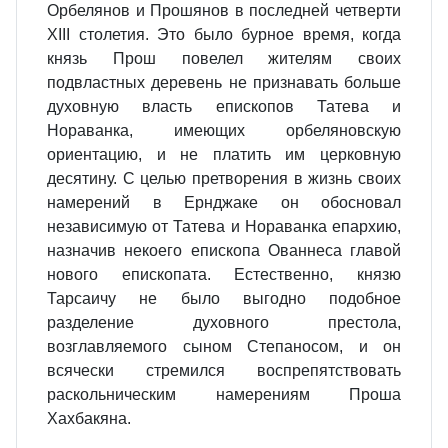
Орбелянов и Прошянов в последней четверти
XIII столетия. Это было бурное время, когда
князь Прош повелел жителям своих
подвластных деревень не признавать больше
духовную власть епископов Татева и
Нораванка, имеющих орбеляновскую
ориентацию, и не платить им церковную
десятину. С целью претворения в жизнь своих
намерений в Ернджаке он обосновал
независимую от Татева и Нораванка епархию,
назначив некоего епископа Ованнеса главой
нового епископата. Естественно, князю
Тарсаичу не было выгодно подобное
разделение духовного престола,
возглавляемого сыном Степаносом, и он
всячески стремился воспрепятствовать
раскольническим намерениям Проша
Хахбакяна.