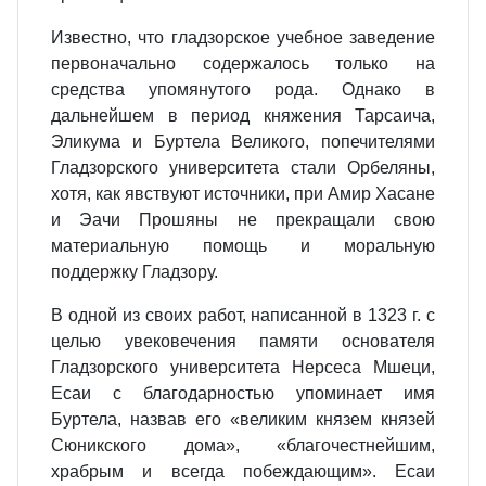
Известно, что гладзорское учебное заведение
первоначально содержалось только на
средства упомянутого рода. Однако в
дальнейшем в период княжения Тарсаича,
Эликума и Буртела Великого, попечителями
Гладзорского университета стали Орбеляны,
хотя, как явствуют источники, при Амир Хасане
и Эачи Прошяны не прекращали свою
материальную помощь и моральную
поддержку Гладзору.
В одной из своих работ, написанной в 1323 г. с
целью увековечения памяти основателя
Гладзорского университета Нерсеса Мшеци,
Есаи с благодарностью упоминает имя
Буртела, назвав его «великим князем князей
Сюникского дома», «благочестнейшим,
храбрым и всегда побеждающим». Есаи