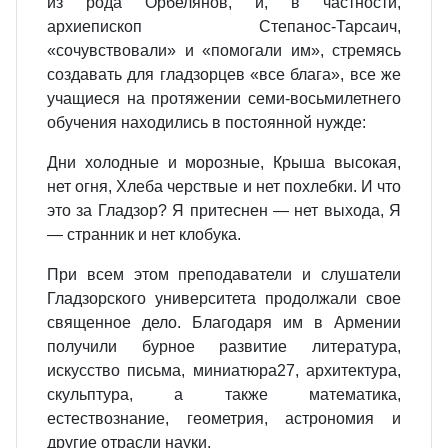
из рода Орбелянов, и, в частности,
архиепископ Степанос-Тарсаич,
«сочувствовали» и «помогали им», стремясь
создавать для гладзорцев «все блага», все же
учащиеся на протяжении семи-восьмилетнего
обучения находились в постоянной нужде:
Дни холодные и морозные, Крыша высокая,
нет огня, Хлеба черствые и нет похлебки. И что
это за Гладзор? Я притеснен — нет выхода, Я
— странник и нет клобука.
При всем этом преподаватели и слушатели
Гладзорского университета продолжали свое
священное дело. Благодаря им в Армении
получили бурное развитие литература,
искусство письма, миниатюра27, архитектура,
скульптура, а также математика,
естествознание, геометрия, астрономия и
другие отрасли науки.