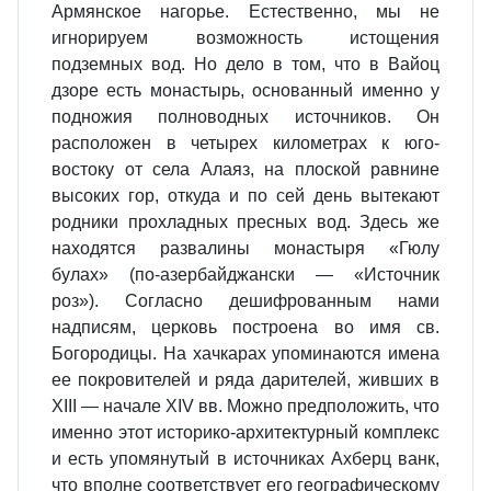
Армянское нагорье. Естественно, мы не
игнорируем возможность истощения
подземных вод. Но дело в том, что в Вайоц
дзоре есть монастырь, основанный именно у
подножия полноводных источников. Он
расположен в четырех километрах к юго-
востоку от села Алаяз, на плоской равнине
высоких гор, откуда и по сей день вытекают
родники прохладных пресных вод. Здесь же
находятся развалины монастыря «Гюлу
булах» (по-азербайджански — «Источник
роз»). Согласно дешифрованным нами
надписям, церковь построена во имя св.
Богородицы. На хачкарах упоминаются имена
ее покровителей и ряда дарителей, живших в
XIII — начале XIV вв. Можно предположить, что
именно этот историко-архитектурный комплекс
и есть упомянутый в источниках Ахберц ванк,
что вполне соответствует его географическому