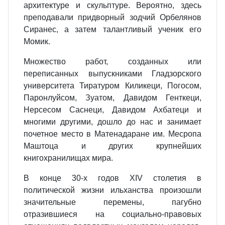
архитектуре и скульптуре. Вероятно, здесь
преподавали придворный зодчий Орбелянов
Сиранес, а затем талантливый ученик его
Момик.
Множество работ, созданных или
переписанных выпускниками Гладзорского
университета Тиратуром Киликеци, Погосом,
Паронлуйсом, Зуатом, Давидом Генткеци,
Нерсесом Саснеци, Давидом Ахбатеци и
многими другими, дошло до нас и занимает
почетное место в Матенадаране им. Mecpoпа
Маштоца и других крупнейших
книгохранилищах мира.
В конце 30-х годов XIV столетия в
политической жизни ильханства произошли
значительные перемены, пагубно
отразившиеся на социально-правовых