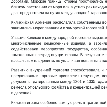
дорогами. Морские границы страны простирались н
близком расстоянии от моря или в устьях рек нахо
два города стояли на путях международной караванн
Киликийская Армения располагала собственным во
занимались мореплаванием и заморской торговлей. 
Участие Киликии в международной торговле выражалос
многочисленные ремесленные изделия, а ввозил
содействовали мероприятия государства, особен
таможенных преград внутри страны. В результате э
вассальным владениям, не уплачивая пошлины в по
Развитию внутренней торговли способствовала и 
предоставляли торговые привилегии генуэзцам, в
документы, датированные между 1201 и 1335 годам
ремесла от сельского хозяйства и концентрацией ре
и деревней.
Киликия играла особенно важную роль в транзитной