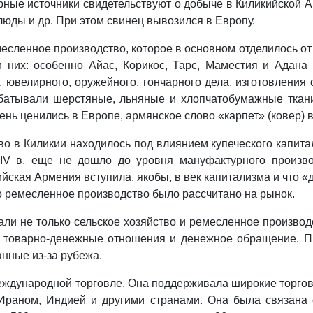
ные источники свидетельствуют о добыче в Киликийской Арм
слюды и др. При этом свинец вывозился в Европу.
сленное производство, которое в основном отделилось от 
и них: особенно Айас, Корикос, Тарс, Маместия и Адан
 ювелирного, оружейного, гончарного дела, изготовления с
атывали шерстяные, льняные и хлопчатобумажные ткани.
нь ценились в Европе, армянское слово «карпет» (ковер)
во в Киликии находилось под влиянием купеческого капитал
XIV в. еще не дошло до уровня мануфактурного произво
ийская Армения вступила, якобы, в век капитализма и что
то ремесленное производство было рассчитано на рынок.
и не только сельское хозяйство и ремесленное производст
ы товарно‑денежные отношения и денежное обращение. 
нные из‑за рубежа.
еждународной торговле. Она поддерживала широкие торгов
 Ираном, Индией и другими странами. Она была связана 