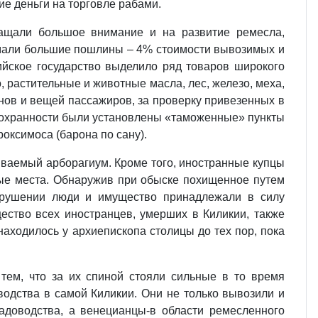
ие деньги на торговле рабами.
ращали большое внимание и на развитие ремесла,
имали большие пошлины – 4% стоимости вывозимых и
ийское государство выделило ряд товаров широкого
 растительные и животные масла, лес, железо, меха,
анов и вещей пассажиров, за проверку привезенных в
х сохранности были установлены «таможенные» пункты
роксимоса (барона по сану).
зываемый арборагиум. Кроме того, иностранные купцы
ные места. Обнаружив при обыске похищенное путем
екрушении люди и имущество принадлежали в силу
ество всех иностранцев, умерших в Киликии, также
находилось у архиепископа столицы до тех пор, пока
тем, что за их спиной стояли сильные в то время
водства в самой Киликии. Они не только вывозили и
адоводства, а венецианцы‑в области ремесленного