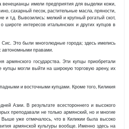
 а венецианцы имели предприятия для выделки кожи,
вино, сахарный песок, растительные масла, пряности,
е и т.д. Вывозились: мелкий и крупный рогатый скот,
 о широте интересов итальянских и других купцов в
 и Сис. Это были многолюдные города; здесь имелись
 с автономными правами.
ия армянского государства. Эти купцы приобретали
ие купцы могли выйти на широкую торговую арену, их
ападными и восточными купцами. Кроме того, Киликия
дней Азии. В результате всестороннего и высокого
орых преподавали не только армянский, но и многие
у. Выше уже отмечалось, что в Киликии была высоко
звития армянской культуры вообще. Именно здесь на