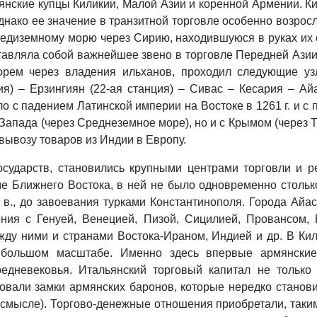
армянские купцы Киликии, Малой Азии и коренной Армении.
нако ее значение в транзитной торговле особенно возросл
Средиземному морю через Сирию, находившуюся в руках их
ставляла собой важнейшее звено в торговле Передней Ази
ем через владения ильханов, проходил следующие узл
ия) – Ерзингиян (22‑ая станция) – Сивас – Кесария – Ай
о с падением Латинской империи на Востоке в 1261 г. и с
Запада (через Среднеземное море), но и с Крымом (через Т
вывозу товаров из Индии в Европу.
государств, становились крупными центрами торговли и 
 Ближнего Востока, в ней не было одновременно столько
., до завоевания турками Константинополя. Города Айас
ния с Генуей, Венецией, Пизой, Сицилией, Провансом, 
жду ними и странами Востока‑Ираном, Индией и др. В Ки
большом масштабе. Именно здесь впервые армянские 
редневековья. Итальянский торговый капитал не только
ровали замки армянских баронов, которые нередко станов
смысле). Торгово‑денежные отношения приобретали, таким