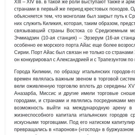
XIII – XIV вв. в такой же роли выступают также и 
странами в первый же период крестовых походов. Од
объясняется тем, что монголам был закрыт путь к 
них служить Киликия, которая, таким образом, пред
связывавший страны Востока со Средиземным мор
Эчмиадзин (10‑ая станция) – Эрзерум (16‑ая станц
особенно ее морского порта Айас еще более возросл
Сирии. Порт Айас был связан не только со странами 
он конкурировал с Александрией и с Трапезунтом по 
Города Киликии, по образцу итальянских городов‑
времен являлась важным звеном в торговой системе
вели оживленную торговлю вплоть до середины XV в
Аназарба, Миссис и другие имели торговые сноше
городами, и странами и являлись посредниками ме
возможность выйти на международную арену в 
жизнеспособного капитала итальянских городов с
искусными торговцами. Под его натиском капитули
превращались в «паронов» («господ» в буржуазном 