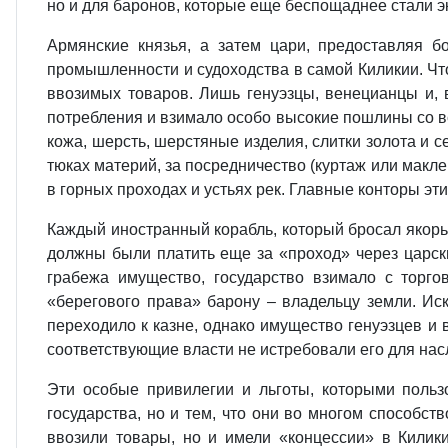
но и для баронов, которые еще беспощаднее стали э
Армянские князья, а затем цари, предоставляя 
промышленности и судоходства в самой Киликии. Ч
ввозимых товаров. Лишь генуэзцы, венецианцы и, 
потребления и взимало особо высокие пошлины со вс
кожа, шерсть, шерстяные изделия, слитки золота и 
тюках материй, за посредничество (куртаж или макл
в горных проходах и устьях рек. Главные конторы эт
Каждый иностранный корабль, который бросал якорь 
должны были платить еще за «проход» через царск
грабежа имущество, государство взимало с торг
«берегового права» барону – владельцу земли. Ис
переходило к казне, однако имущество генуэзцев и 
соответствующие власти не истребовали его для нас
Эти особые привилегии и льготы, которыми польз
государства, но и тем, что они во многом способс
ввозили товары, но и имели «концессии» в Килик