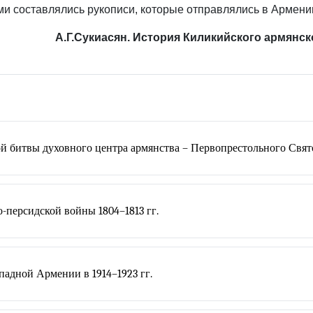
и составлялись рукописи, которые отправлялись в Армени
А.Г.Сукиасян. История Киликийского армянского
й битвы духовного центра армянства – Первопрестольного Свя
-персидской войны 1804–1813 гг.
адной Армении в 1914–1923 гг.