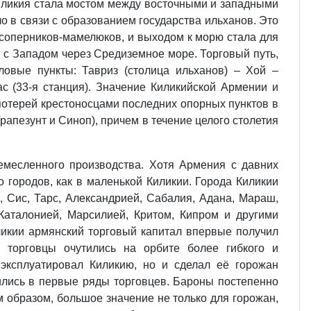
 Киликия стала мостом между восточными и западными
о в связи с образованием государства ильханов. Это
 соперников‑мамелюков, и выходом к морю стала для
и с Западом через Средиземное море. Торговый путь,
овые пункты: Тавриз (столица ильханов) – Хой –
ас (33‑я станция). Значение Киликийской Армении и
 потерей крестоносцами последних опорных пунктов в
рапезунт и Синоп), причем в течение целого столетия
ремесленного производства. Хотя Армения с давних
 городов, как в маленькой Киликии. Города Киликии
, Сис, Тарс, Александрией, Сабалия, Адана, Мараш,
Каталонией, Марсилией, Критом, Кипром и другими
ликии армянский торговый капитал впервые получил
торговцы очутились на орбите более гибкого и
 эксплуатировал Киликию, но и сделал её горожан
ились в первые ряды торговцев. Бароны постепенно
 образом, большое значение не только для горожан,