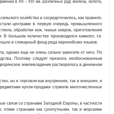
ении в XII – XIV вв. различных руд: железа, золота,
сельского хозяйства и сосредоточилось, как правило,
а стали центрами в первую очередь промышленного
текла, обработки кож, тканья ковров, приготовления
 В большом количестве производился камелот, т.е.
 вошло в словарный фонд ряда европейских языков.
а, однако еще не очень сильно зависело от него. По
дства. Поэтому следует признать необоснованным
 «дворянское землевладение растворялось в денежном
во, но и торговля‑как внутренняя, так и внешняя, и
Предметами купли‑продажи служили многочисленные
ые связи со странами Западной Европы, в частности
с этими странами как сухопутными, так и морскими