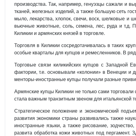
производства. Так, например, генуэзцы сажали и в
тканей, железных изделий, а также большую сеть гос
мыло, лекарства, хлопок, свечи, воск, шелковые и ш
вьючные животные, соль, семена, лес, руда и т.д.
Киликии и армянских князей в торговле.
Торговля в Киликии сосредотачивалась в таких круп
особые кварталы для купцов и ремесленников. В ря
Торговые связи киликийских купцов с Западной Ев
фактории, т.е. основывали «колонии» в Венеции и д
менторы‑иностранные купцы получали разные приви
Армянские купцы Киликии не только сами торговали 
стала важным транзитным звеном для итальянской т
Стратегическое положение и экономический подъем
развития экономики страны развивались также наук
иностранные языки, а также рисование, зодчество,
развита обработка кожи животных под пергамент. З