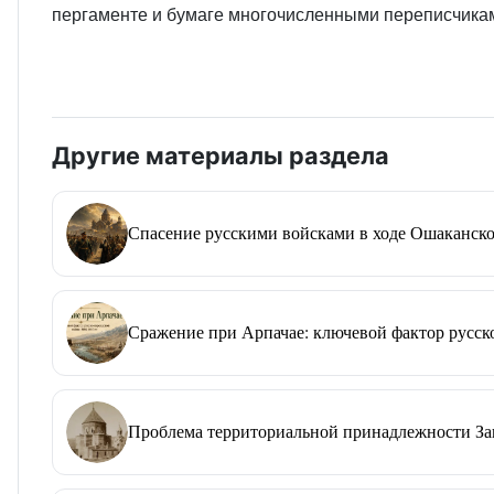
пергаменте и бумаге многочисленными переписчикам
Другие материалы раздела
Спасение русскими войсками в ходе Ошаканско
Сражение при Арпачае: ключевой фактор русско
Проблема территориальной принадлежности Зап