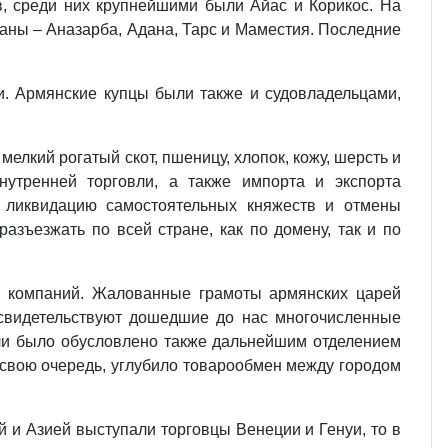
в, среди них крупнейшими были Айас и Корикос. На
аны – Аназарба, Адана, Тарс и Маместия. Последние
. Армянские купцы были также и судовладельцами,
елкий рогатый скот, пшеницу, хлопок, кожу, шерсть и
утренней торговли, а также импорта и экспорта
а ликвидацию самостоятельных княжеств и отмены
азъезжать по всей стране, как по домену, так и по
 и компаний. Жалованные грамоты армянских царей
 свидетельствуют дошедшие до нас многочисленные
вли было обусловлено также дальнейшим отделением
в свою очередь, углубило товарообмен между городом
 и Азией выступали торговцы Венеции и Генуи, то в