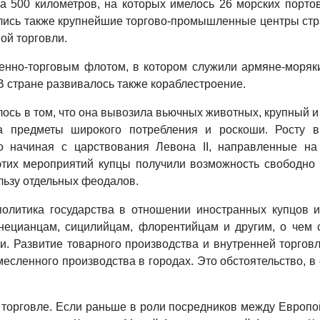
а 500 километров, на которых имелось 26 морских порто
дились также крупнейшие торгово‑промышленные центры стр
ой торговли.
енно‑торговым флотом, в котором служили армяне‑моряки
В стране развивалось также кораблестроение.
ь в том, что она вывозила вьючных животных, крупный и м
а предметы широкого потребления и роскоши. Росту вн
но начиная с царствования Левона II, направленные н
тих мероприятий купцы получили возможность свободно р
льзу отдельных феодалов.
политика государства в отношении иностранных купцов
енецианцам, сицилийцам, флорентийцам и другим, о чем
и. Развитие товарного производства и внутренней торго
месленного производства в городах. Это обстоятельство, 
 торговле. Если раньше в роли посредников между Европой