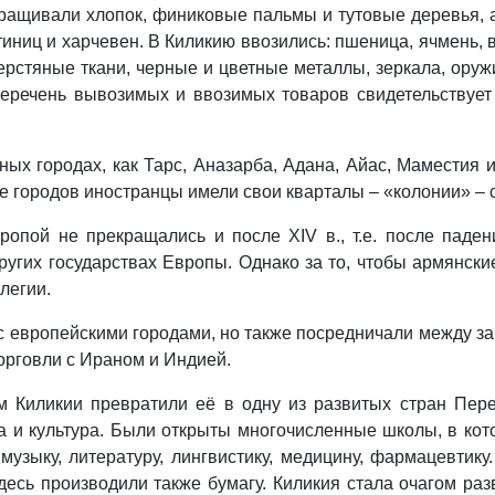
ыращивали хлопок, финиковые пальмы и тутовые деревья,
тиниц и харчевен. В Киликию ввозились: пшеница, ячмень, 
ерстяные ткани, черные и цветные металлы, зеркала, оружи
 Перечень вывозимых и ввозимых товаров свидетельствует
ных городах, как Тарс, Аназарба, Адана, Айас, Маместия
де городов иностранцы имели свои кварталы – «колонии» –
ропой не прекращались и после XIV в., т.е. после паден
ругих государствах Европы. Однако за то, чтобы армянск
легии.
с европейскими городами, но также посредничали между з
орговли с Ираном и Индией.
 Киликии превратили её в одну из развитых стран Пере
а и культура. Были открыты многочисленные школы, в кот
 музыку, литературу, лингвистику, медицину, фармацевтик
десь производили также бумагу. Киликия стала очагом ра