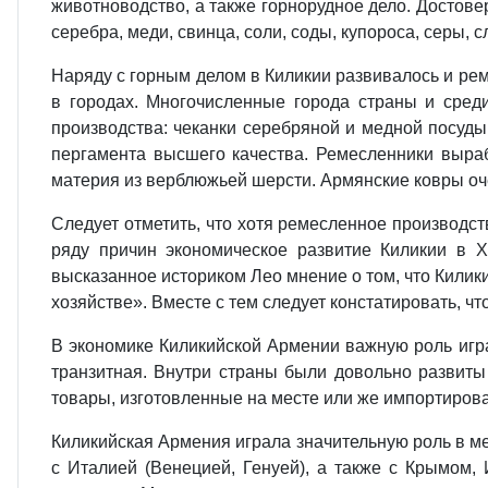
животноводство, а также горнорудное дело. Достовер
серебра, меди, свинца, соли, соды, купороса, серы, 
Наряду с горным делом в Киликии развивалось и реме
в городах. Многочисленные города страны и сред
производства: чеканки серебряной и медной посуды,
пергамента высшего качества. Ремесленники выраб
материя из верблюжьей шерсти. Армянские ковры оче
Следует отметить, что хотя ремесленное производст
ряду причин экономическое развитие Киликии в 
высказанное историком Лео мнение о том, что Килик
хозяйстве». Вместе с тем следует констатировать, ч
В экономике Киликийской Армении важную роль играл
транзитная. Внутри страны были довольно развит
товары, изготовленные на месте или же импортирова
Киликийская Армения играла значительную роль в м
с Италией (Венецией, Генуей), а также с Крымом,