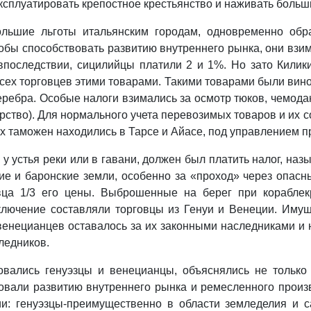
ксплуатировать крепостное крестьянство и наживать больш
большие льготы итальянским городам, одновременно об
тобы способствовать развитию внутреннего рынка, они вз
впоследствии, сицилийцы платили 2 и 1%. Но зато Килик
ех торговцев этими товарами. Такими товарами были вино,
серебра. Особые налоги взимались за осмотр тюков, чемод
ерство). Для нормального учета перевозимых товаров и и
их таможен находились в Тарсе и Айасе, под управлением п
у устья реки или в гавани, должен был платить налог, на
ие и баронские земли, особенно за «проход» через опас
овца 1/3 его цены. Выброшенные на берег при корабл
ключение составляли торговцы из Генуи и Венеции. Имущ
венецианцев оставалось за их законными наследниками и 
ледников.
овались генуэзцы и венецианцы, объяснялись не только 
твовали развитию внутреннего рынка и ремесленного произ
ии: генуэзцы‑преимущественно в области земледелия и с