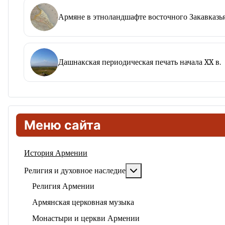
Армяне в этноландшафте восточного Закавказья
Дашнакская периодическая печать начала XX в.
Меню сайта
История Армении
Подробнее: Религия и ду
Религия и духовное наследие
Религия Армении
Армянская церковная музыка
Монастыри и церкви Армении