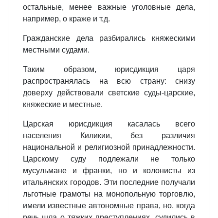
остальные, менее важные уголовные дела,
например, о краже и т.д.
Гражданские дела разбирались княжескими
местными судами.
Таким образом, юрисдикция царя
распространялась на всю страну: снизу
доверху действовали светские суды‑царские,
княжеские и местные.
Царская юрисдикция касалась всего
населения Киликии, без различия
национальной и религиозной принадлежности.
Царскому суду подлежали не только
мусульмане и франки, но и колонисты из
итальянских городов. Эти последние получали
льготные грамоты на монопольную торговлю,
имели известные автономные права, но, когда
речь шла о тяжких преступлениях, судились в