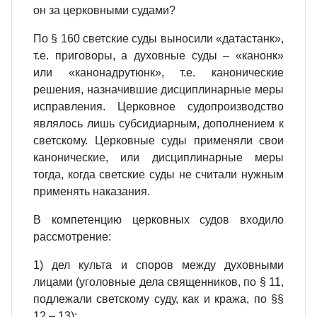
он за церковными судами?
По § 160 светские суды выносили «датастанк»,
т.е. приговоры, а духовные суды – «канонк»
или «канонадрутюнк», т.е. канонические
решения, назначившие дисциплинарные меры
исправления. Церковное судопроизводство
являлось лишь субсидиарным, дополнением к
светскому. Церковные суды применяли свои
канонические, или дисциплинарные меры
тогда, когда светские суды не считали нужным
применять наказания.
В компетенцию церковных судов входило
рассмотрение:
1) дел культа и споров между духовными
лицами (уголовные дела священников, по § 11,
подлежали светскому суду, как и кража, по §§
12 – 13);