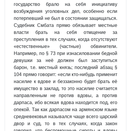
государство брало на себя инициативу
возбуждения уголовных дел, особенно если
потерпевший не был в состоянии защищаться.
Судебник Смбата прямо обязывает местные
власти брать на себя отмщение за
преступления в тех случаях, когда отсутствуют
«естественные» (частные) обвинители.
Например, по § 73 при изнасиловании бедной
девушки за неё должен был заступиться
барон, т.е. местный князь; последний абзац §
104 прямо говорит: «если кто‑нибудь применит
насилие к вдове и беззаконно будет брать её
имущество в заклад, то это насилие считается
направленным не против вдовы, а против
дарпаса, ибо всякая вдова находится под, его
опекой. Так как дарпасом на армянском языке
средневековья назывался чаще всего царский
двор и суд, то в тех случаях, когда закон
говорил, что беспомощные сироты и вдовы