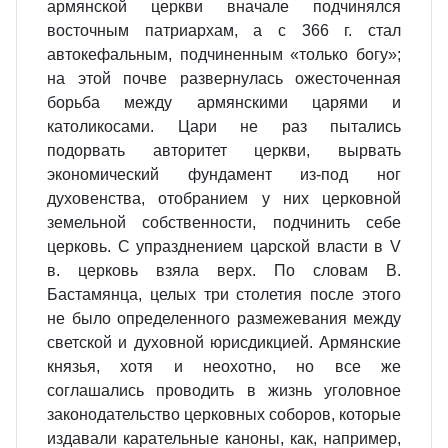
армянской церкви вначале подчинялся
восточным патриархам, а с 366 г. стал
автокефальным, подчиненным «только богу»;
на этой почве развернулась ожесточенная
борьба между армянскими царями и
католикосами. Цари не раз пытались
подорвать авторитет церкви, вырвать
экономический фундамент из‑под ног
духовенства, отобранием у них церковной
земельной собственности, подчинить себе
церковь. С упразднением царской власти в V
в. церковь взяла верх. По словам В.
Бастамянца, целых три столетия после этого
не было определенного размежевания между
светской и духовной юрисдикцией. Армянские
князья, хотя и неохотно, но все же
соглашались проводить в жизнь уголовное
законодательство церковных соборов, которые
издавали карательные каноны, как, например,