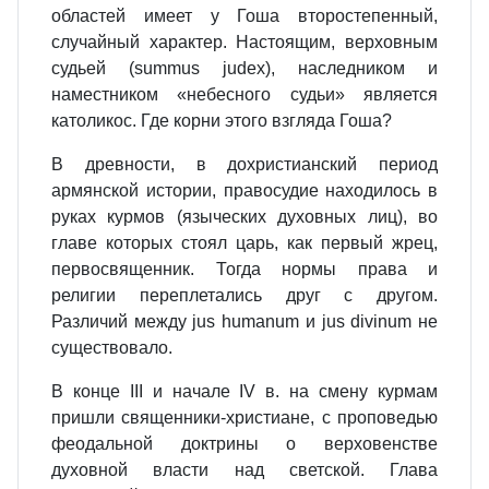
областей имеет у Гоша второстепенный,
случайный характер. Настоящим, верховным
судьей (summus judex), наследником и
наместником «небесного судьи» является
католикос. Где корни этого взгляда Гоша?
В древности, в дохристианский период
армянской истории, правосудие находилось в
руках курмов (языческих духовных лиц), во
главе которых стоял царь, как первый жрец,
первосвященник. Тогда нормы права и
религии переплетались друг с другом.
Различий между jus humanum и jus divinum не
существовало.
В конце III и начале IV в. на смену курмам
пришли священники‑христиане, с проповедью
феодальной доктрины о верховенстве
духовной власти над светской. Глава