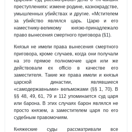
преступлениях: измене родине, казнокрадстве,
умышленных убийствах и другие. «Мстителем
за убийство являлся царь. Царю и его
наместнику‑великому князю‑принадлежало
право вынесения смертного приговора (§1).
Князья не имели права вынесения смертного
приговора, кроме случаев, когда они получали
на это прямое полномочие царя или же
действовали ex officio в качестве его
заместителя. Такие же права имели и князья
царской династии, являвшиеся
«самодержавными» вельможами (§§ 1, 70). В
§§ 48, 49, 61, 79 и 112 упоминается суд царя
или барона. В этих случаях барон являлся не
просто князем, а заместителем царя по его
судебным правомочиям.
Княжеские суды рассматривали все