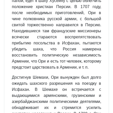
папой, едет к шаху Хусейну с целью облегчить
положение христиан Персии. В 1707 году,
после необходимых приготовлений, Ори в
чине полковника русской армии, с большой
свитой торжественно направился в Персию.
Находившиеся там французские миссионеры
всячески стараются воспрепятствовать
прибытию посольства в Исфахан, пытаются
убедить шаха, что Россия намерена
восстановить политическую независимость
Армении, что Ори и есть тот человек, которому
предстоит царствовать в Армении, и т. п.
Достигнув Шемахи, Ори вынужден был долго
ожидать шахского разрешения на поездку в
Исфахан. В Шемахе он встречается с
выдающимися армянскими, грузинскими и
азербайджанскими политическими деятелями,
обнадёживает их и стремится усилить