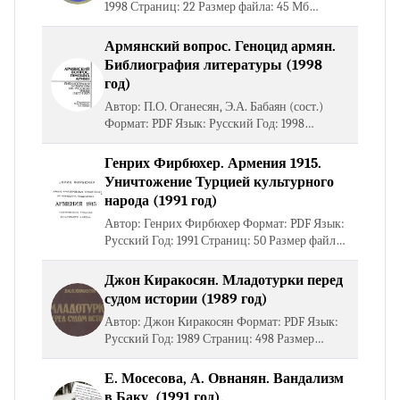
1998 Страниц: 22 Размер файла: 45 Мб
Открыть книгу Скачать книгу
Армянский вопрос. Геноцид армян.
Библиография литературы (1998
год)
Автор: П.О. Оганесян, Э.А. Бабаян (сост.)
Формат: PDF Язык: Русский Год: 1998
Страниц: 158 Размер файла: 15 Мб Открыть
книгу Скачать книгу
Генрих Фирбюхер. Армения 1915.
Уничтожение Турцией культурного
народа (1991 год)
Автор: Генрих Фирбюхер Формат: PDF Язык:
Русский Год: 1991 Страниц: 50 Размер файла:
10 Мб Открыть книгу Скачать книгу
Джон Киракосян. Младотурки перед
судом истории (1989 год)
Автор: Джон Киракосян Формат: PDF Язык:
Русский Год: 1989 Страниц: 498 Размер
файла: 15 Мб Открыть книгу Скачать книгу
Е. Мосесова, А. Овнанян. Вандализм
в Баку. (1991 год).