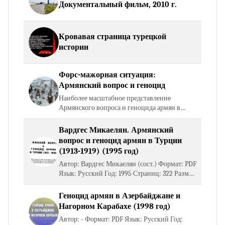
Документальный фильм, 2010 г.
Кровавая страница турецкой
истории
Форс-мажорная ситуация:
Армянский вопрос и геноцид
Наиболее масштабное представлениe
Армянского вопроса и геноцида армян в
начале Первой мировой войны осуществил
Т.Атаев в публикации “Имел ли место
Вардгес Микаелян. Армянский
геноцид армян в Османской…
вопрос и геноцид армян в Турции
(1913-1919) (1995 год)
Автор: Вардгес Микаелян (сост.) Формат: PDF
Язык: Русский Год: 1995 Страниц: 322 Размер
файла: 29 Мб Открыть книгу Скачать книгу
Геноцид армян в Азербайджане и
Нагорном Карабахе (1998 год)
Автор: - Формат: PDF Язык: Русский Год: