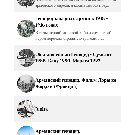
армянского народа, находившегося под
турецким господством, ещё более
ухудшилось. Султан Абдул Гамид
Геноцид западных армян в 1915 –
разрабатывал план всеобщей резни…
1916 годах
В годы первой мировой войны армянский
народ пережил страшную трагедию:
младотурецкое правительство в невиданных
до того времени масштабах и с неслыханной
Обыкновенный Геноцид - Сумгаит
жестокостью организовало…
1988, Баку 1990, Марага 1992
Армянский геноцид. Фильм Лоранса
Жордан (Франция)
Jugha
Армянский геноцид.