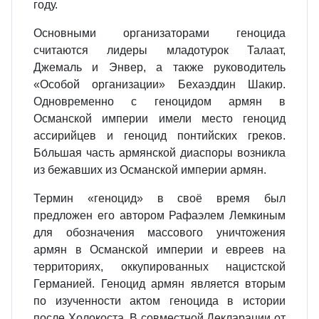
году.
Основными организаторами геноцида
считаются лидеры младотурок Талаат,
Джемаль и Энвер, а также руководитель
«Особой организации» Бехаэддин Шакир.
Одновременно с геноцидом армян в
Османской империи имели место геноцид
ассирийцев и геноцид понтийских греков.
Бо́льшая часть армянской диаспоры возникла
из бежавших из Османской империи армян.
Термин «геноцид» в своё время был
предложен его автором Рафаэлем Лемкиным
для обозначения массового уничтожения
армян в Османской империи и евреев на
территориях, оккупированных нацистской
Германией. Геноцид армян является вторым
по изученности актом геноцида в истории
после Холокоста. В совместной Декларации от