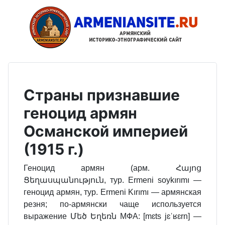
Страны признавшие
геноцид армян
Османской империей
(1915 г.)
Геноцид армян (арм. Հայոց
Ցեղասպանություն, тур. Ermeni soykırımı —
геноцид армян, тур. Ermeni Kırımı — армянская
резня; по-армянски чаще используется
выражение Մեծ Եղեռն МФА: [mɛts jɛˈʁɛrn] —