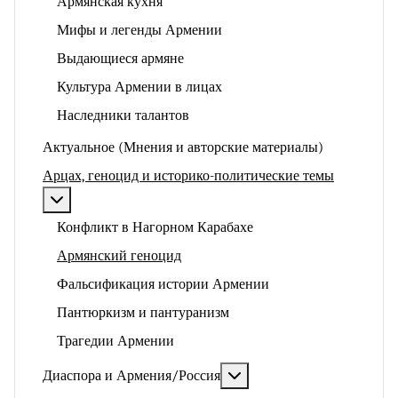
Армянская кухня
Мифы и легенды Армении
Выдающиеся армяне
Культура Армении в лицах
Наследники талантов
Актуальное (Мнения и авторские материалы)
Арцах, геноцид и историко-политические темы
Подробнее: Арцах, геноцид и историко-политические
Конфликт в Нагорном Карабахе
Армянский геноцид
Фальсификация истории Армении
Пантюркизм и пантуранизм
Трагедии Армении
Подробнее: Диаспора и 
Диаспора и Армения/Россия