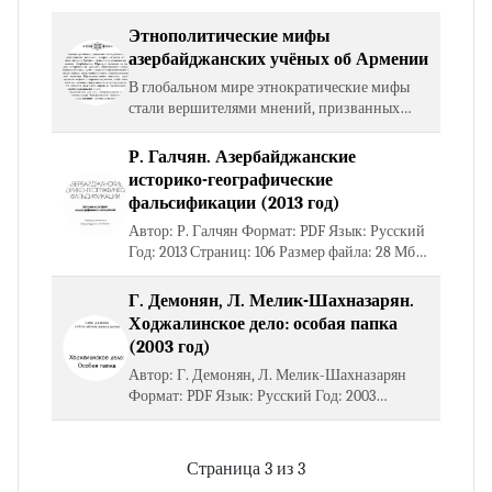
Этнополитические мифы
азербайджанских учёных об Армении
В глобальном мире этнократические мифы
стали вершителями мнений, призванных
обеспечить управление историческими
процессами, контролировать направленность
Р. Галчян. Азербайджанские
внешней и внутренней…
историко-географические
фальсификации (2013 год)
Автор: Р. Галчян Формат: PDF Язык: Русский
Год: 2013 Страниц: 106 Размер файла: 28 Мб
Открыть книгу Скачать книгу
Г. Демонян, Л. Мелик-Шахназарян.
Ходжалинское дело: особая папка
(2003 год)
Автор: Г. Демонян, Л. Мелик-Шахназарян
Формат: PDF Язык: Русский Год: 2003
Страниц: 25 Размер файла: 3 Мб Открыть
книгу Скачать книгу
Страница 3 из 3