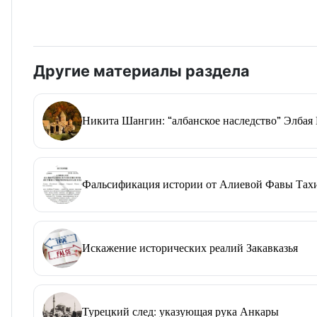
Другие материалы раздела
Никита Шангин: “албанское наследство” Элбая
Фальсификация истории от Алиевой Фавы Тахир
Искажение исторических реалий Закавказья
Турецкий след: указующая рука Анкары