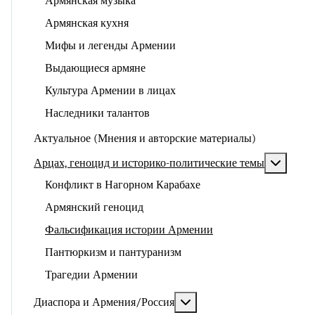
Армянская музыка
Армянская кухня
Мифы и легенды Армении
Выдающиеся армяне
Культура Армении в лицах
Наследники талантов
Актуальное (Мнения и авторские материалы)
Подроб
Арцах, геноцид и историко-политические темы
Конфликт в Нагорном Карабахе
Армянский геноцид
Фальсификация истории Армении
Пантюркизм и пантуранизм
Трагедии Армении
Подробнее: Диаспора и 
Диаспора и Армения/Россия