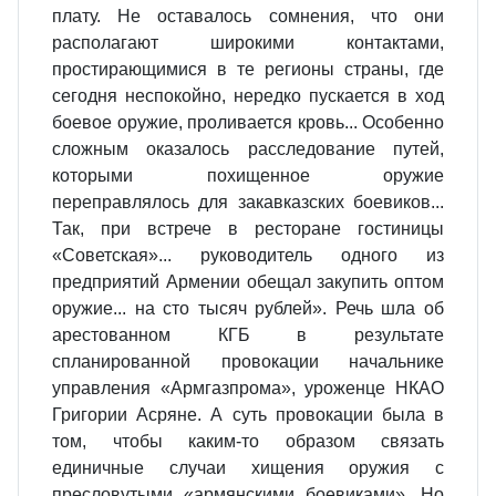
плату. Не оставалось сомнения, что они
располагают широкими контактами,
простирающимися в те регионы страны, где
сегодня неспокойно, нередко пускается в ход
боевое оружие, проливается кровь... Особенно
сложным оказалось расследование путей,
которыми похищенное оружие
переправлялось для закавказских боевиков...
Так, при встрече в ресторане гостиницы
«Советская»... руководитель одного из
предприятий Армении обещал закупить оптом
оружие... на сто тысяч рублей». Речь шла об
арестованном КГБ в результате
спланированной провокации начальнике
управления «Армгазпрома», уроженце НКАО
Григории Асряне. А суть провокации была в
том, чтобы каким-то образом связать
единичные случаи хищения оружия с
пресловутыми «армянскими боевиками». Но