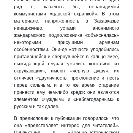
ряд с, казалось бы, ненавидимой
коммунистами «царской охранкой». В этом
материале, напряженность в Закавказье
ненавязчиво, устами анонимного
жандармского подполковника «объяснялась»
некоторыми присущими армянам
особенностями. Они-де «отчасти уподобились
притаившейся и свернувшейся в кольцо змее,
выжидающей случая ужалить кого-либо из
окружающих»; имеют «черную душу»; их
отличает «двуличность: преклонение и лесть
перед сильным, и в то же время старание
принести ему чем-либо вред»; они являются
элементом «чуждым» и «неблагодарным» к
русским и так далее.
В предисловии к публикации говорилось, что
она «представляет интерес для читателей».
Публикация в «Военно-историческом