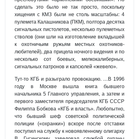
сделать это было не так просто, поскольку
хищения с КМЗ были не столь масштабны: 4
пулемета Калашникова (ПКМ), полтора десятка
сигнальных пистолетов, несколько пулеметных
стволов (они шли на изготовление вкладышей
к охотничьим ружьям местных охотников-
любителей), два прицела ночного видения и по
несколько сот боевых, мелкокалиберных,
сигнальных патронов и капсюлей «жевело».
Тут-то КГБ и разыграло провокацию. …В 1996
году в Москве вышла книга бывшего
начальника 5 Главного управления, а затем и
первого заместителя председателя КГБ СССР
Филиппа Бобкова «КГБ и власть». Любопытно,
что бывший шеф советской политической
полиции («охранки») вскоре после отставки
поступил на службу к новоявленному олигарху
В. Гусинскому, заведовал службой охраны