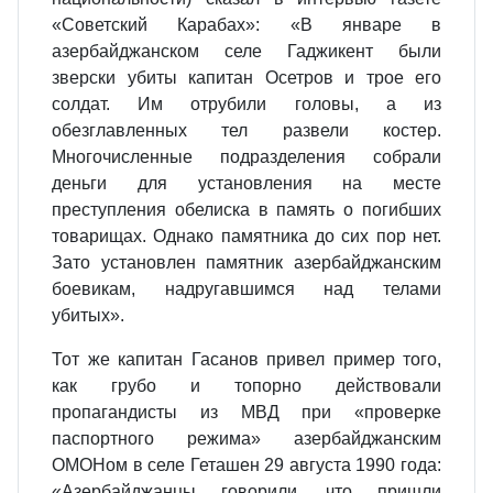
«Советский Карабах»: «В январе в
азербайджанском селе Гаджикент были
зверски убиты капитан Осетров и трое его
солдат. Им отрубили головы, а из
обезглавленных тел развели костер.
Многочисленные подразделения собрали
деньги для установления на месте
преступления обелиска в память о погибших
товарищах. Однако памятника до сих пор нет.
Зато установлен памятник азербайджанским
боевикам, надругавшимся над телами
убитых».
Тот же капитан Гасанов привел пример того,
как грубо и топорно действовали
пропагандисты из МВД при «проверке
паспортного режима» азербайджанским
ОМОНом в селе Геташен 29 августа 1990 года:
«Азербайджанцы говорили, что пришли