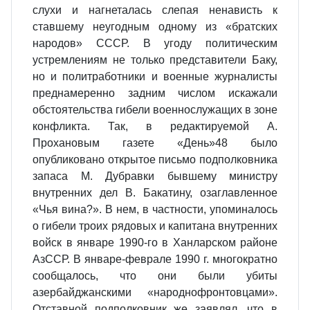
слухи и нагнеталась слепая ненависть к
ставшему неугодным одному из «братских
народов» СССР. В угоду политическим
устремлениям не только представители Баку,
но и политработники и военные журналисты
преднамеренно задним числом искажали
обстоятельства гибели военнослужащих в зоне
конфликта. Так, в редактируемой А.
Прохановым газете «День»48 было
опубликовано открытое письмо подполковника
запаса М. Дубравки бывшему министру
внутренних дел В. Бакатину, озаглавленное
«Чья вина?». В нем, в частности, упоминалось
о гибели троих рядовых и капитана внутренних
войск в январе 1990-го в Ханларском районе
АзССР. В январе-феврале 1990 г. многократно
сообщалось, что они были убиты
азербайджанскими «народнофронтовцами».
Отставной подполковник же заявлял, что в