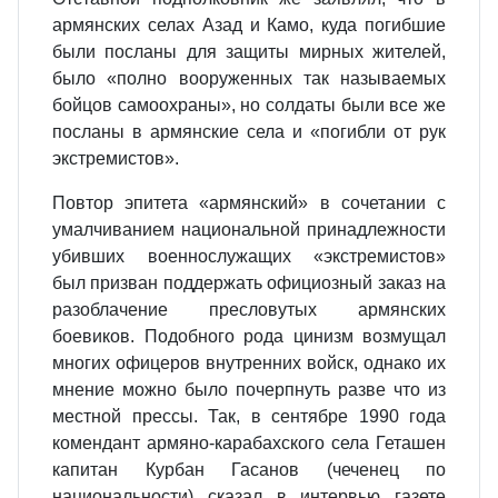
армянских селах Азад и Камо, куда погибшие
были посланы для защиты мирных жителей,
было «полно вооруженных так называемых
бойцов самоохраны», но солдаты были все же
посланы в армянские села и «погибли от рук
экстремистов».
Повтор эпитета «армянский» в сочетании с
умалчиванием национальной принадлежности
убивших военнослужащих «экстремистов»
был призван поддержать официозный заказ на
разоблачение пресловутых армянских
боевиков. Подобного рода цинизм возмущал
многих офицеров внутренних войск, однако их
мнение можно было почерпнуть разве что из
местной прессы. Так, в сентябре 1990 года
комендант армяно-карабахского села Геташен
капитан Курбан Гасанов (чеченец по
национальности) сказал в интервью газете