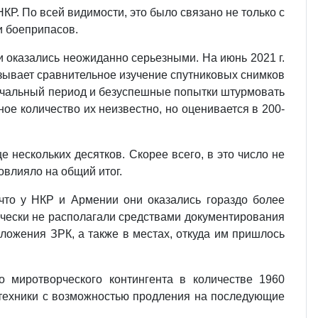
Р. По всей видимости, это было свя­зано не только с
и боеприпасов.
оказались неожиданно серьезными. На июнь 2021 г.
зывает сравнительное изу­чение спутниковых снимков
начальный период и безуспешные попытки штурмовать
е количе­ство их неизвестно, но оценивается в 200-
 нескольких десятков. Скорее всего, в это число не
овлияло на общий итог.
то у НКР и Армении они оказались гораз­до более
ически не располагали средствами документирования
ложения ЗРК, а также в местах, откуда им пришлось
о миротворческого контингента в количестве 1960
техники с возможностью продления на последу­ющие