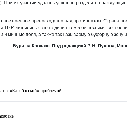
). При их учас­тии удалось успешно разделить враждующие
свое военное пре­восходство над противником. Страна по
 НКР ли­шились сотен единиц тяжелой техники, восполнит
 и минные поля, а также так называемую буферную зону и
Буря на Кавказе. Под редакцией Р. Н. Пухова, Моск
вязи с «Карабахской» проблемой
арабахе