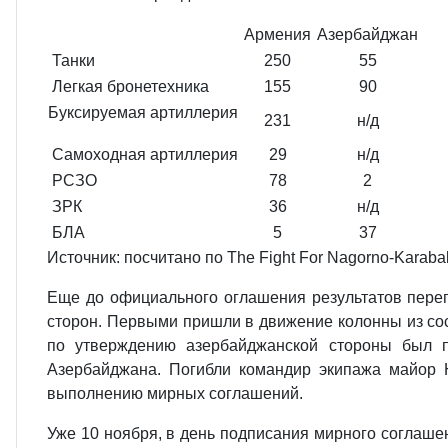
Армения
Азербайджан
Танки
250
55
Легкая бронетехника
155
90
Буксируемая артиллерия
231
н/д
Самоходная артиллерия
29
н/д
РСЗО
78
2
ЗРК
36
н/д
БЛА
5
37
Источник: посчитано по The Fight For Nagorno-Karaba
Еще до официального оглашения результатов перег
сторон. Первыми пришли в движение колонны из сос
по утверждению азербайджанской стороны был п
Азербайджана. Погибли командир экипажа майор 
выполнению мирных соглашений.
Уже 10 ноября, в день подписания мирного соглаше