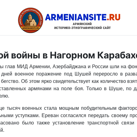
ой войны в Нагорном Карабах
ры глав МИД Армении, Азербайджана и России шли на фон
 дней во­енное поражение под Шушей переросло в разв
 бег­ство. Об этом ярко свидетельствует как количество в
 оставленных армянами на поле боя. Только в Шуше, по д
елю.
ще тысяч военных стала мощным побудительным факторо
ными уступка­ми. Ереван согласился передать своему про
ласовано было также установление транспортной связи
й.