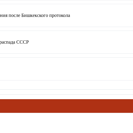
ния после Бишкекского протокола
 распада СССР
ховное наследие