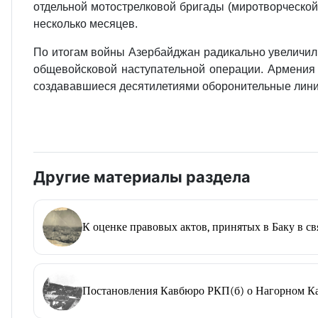
отдельной мотострелковой бригады (миротворческой
несколько месяцев.
По итогам войны Азербайджан радикально увеличил 
общевойсковой наступательной операции. Армения и
создававшиеся десятилетиями оборонительные линии
Другие материалы раздела
К оценке правовых актов, принятых в Баку в с
Постановления Кавбюро РКП(б) о Нагорном К