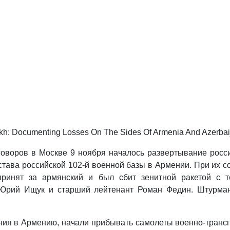
kh: Documenting Losses On The Sides Of Armenia And Azerbai
оворов в Москве 9 ноября началось развертывание росс
та­ва российской 102-й военной базы в Армении. При их с
ринят за армянский и был сбит зенитной ракетой с т
Юрий Ищук и старший лейтенант Роман Федин. Штурман
ния в Армению, начали прибывать самолеты военно-транспо