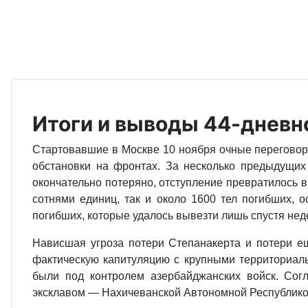
Итоги и выводы 44-дневн
Стартовавшие в Москве 10 ноября очные перегово
обстановки на фронтах. За несколько предыдущих
окончательно потеряно, отступление превратилось в
сотнями единиц, так и около 1600 тел погиб­ших,
погибших, которые удалось вывезти лишь спустя нед
Нависшая угроза потери Степанакерта и потери е
фактическую капитуляцию с крупными территориаль
были под контролем азербайджанских войск. Сог
эксклавом — Нахичеванской Автономной Республико