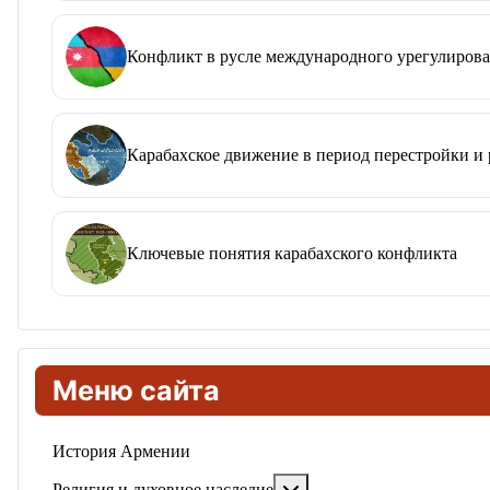
Конфликт в русле международного урегулирова
Карабахское движение в период перестройки и
Ключевые понятия карабахского конфликта
Меню сайта
История Армении
Подробнее: Религия и ду