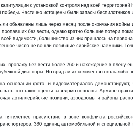
апитуляции с уста­новкой контроля над всей территорией НК
й победы. Частично истощены были запасы беспилотников 
ли объявлены лишь через месяц после окончания войны и 
 пропав­ших без вести, однако кратно большие потери пока
 всей видимости, большинство из них пришлось на перво
енное число не вошли погибшие сирийские наемники. Точно
, пропажу без вести более 260 и нахождение в плену еще
бежной диаспо­ры. Но вряд ли их количество сколь-либо п
на основании фото- и видеоматериалов демонстрируют, ч
ывать, что такие оценки заведомо неполны. Армяне практ
лючая артиллерийские позиции, аэродромы и районы распо
 пятилетнее присутствие в зоне конфликта российског
ранспортеров, 380 единиц автомобильной и специальной 