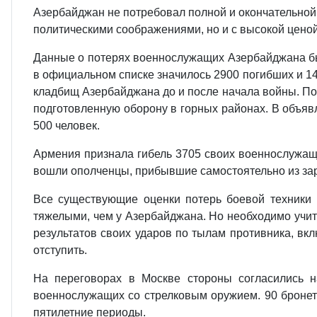
Азербайджан не потребовал полной и окончательной к
политическими соображениями, но и с высокой цено
Данные о потерях военнослужащих Азербайджана бы
в официальном списке значилось 2900 погибших и 14
кладбищ Азербайджана до и после начала войны. По
подготовленную оборону в горных районах. В объявл
500 человек.
Армения признала гибель 3705 своих военнослужащих
вошли ополченцы, прибывшие самостоятельно из зару
Все существующие оценки потерь боевой техники 
тяжелыми, чем у Азербайджана. Но необходимо учит
результатов своих ударов по тылам противника, вк
отступить.
На переговорах в Москве стороны согласились на
военнослужащих со стрелковым оружием. 90 бронет
пятилетние периоды.