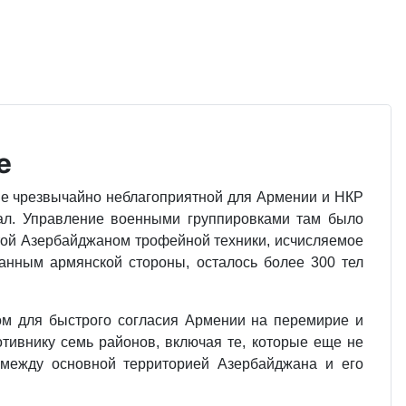
е
е чрезвычайно неблагоприятной для Армении и НКР
ал. Управление военными груп­пировками там было
зятой Азербайджаном трофейной техники, исчисляемое
анным армян­ской стороны, осталось более 300 тел
м для быстрого согласия Армении на пере­мирие и
тивнику семь районов, включая те, которые еще не
 между основной территорией Азербайджана и его