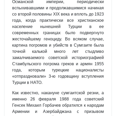
Османской империи, периодически
вспыхивавшими и продолжавшимися начиная
со второй половины XIX века и вплоть до 1923
года, когда практически все христианское
население нынешней Турции в ее
современных границах было подвергнуто
жесточайшему геноциду. Во всяком случае,
картина погромов и убийств в Сумгаите была
точной калькой много лет стыдливо
замалчиваемого советской историографией
Стамбульского погрома греков и армян 1955
года, которым турецкие националисты
«отпраздновали» 3-ю годовщину вступления
Турции в НАТО.
Как известно, накануне cумгаитской резни, а
именно 26 февраля 1988 года советский
Генсек Михаил Горбачев обратился к народам
Армении и Азербайджана с призывом