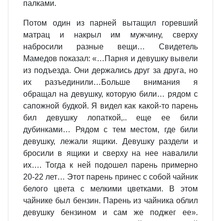
палками.
Потом один из парней вытащил горевший
матрац и накрыл им мужчину, сверху
набросили разные вещи… Свидетель
Мамедов показал: «…Парня и девушку вывели
из подъезда. Они держались друг за друга, но
их разъединили…Больше внимания я
обращал на девушку, которую били… рядом с
сапожной будкой. Я видел как какой-то парень
бил девушку лопаткой,.. еще ее били
дубинками… Рядом с тем местом, где били
девушку, лежали ящики. Девушку раздели и
бросили в ящики и сверху на нее навалили
их…. Тогда к ней подошел парень примерно
20-22 лет… Этот парень принес с собой чайник
белого цвета с мелкими цветками. В этом
чайнике был бензин. Парень из чайника облил
девушку бензином и сам же поджег ее».