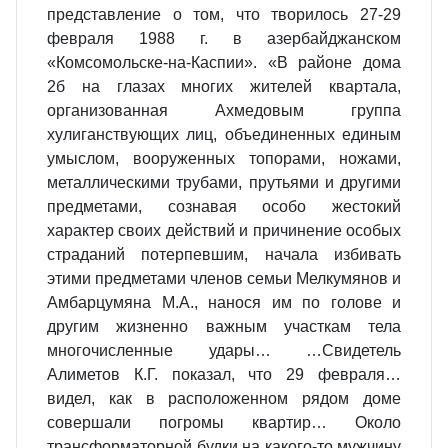
представление о том, что творилось 27-29
февраля 1988 г. в азербайджанском
«Комсомольске-на-Каспии». «В районе дома
2б на глазах многих жителей квартала,
организованная Ахмедовым группа
хулиганствующих лиц, объединенных единым
умыслом, вооруженных топорами, ножами,
металлическими трубами, прутьями и другими
предметами, сознавая особо жестокий
характер своих действий и причинение особых
страданий потерпевшим, начала избивать
этими предметами членов семьи Мелкумянов и
Амбарцумяна М.А., нанося им по голове и
другим жизненно важным участкам тела
многочисленные удары… …Свидетель
Алиметов К.Г. показал, что 29 февраля…
видел, как в расположенном рядом доме
совершали погромы квартир… Около
трансформаторной будки на какого-то мужчину