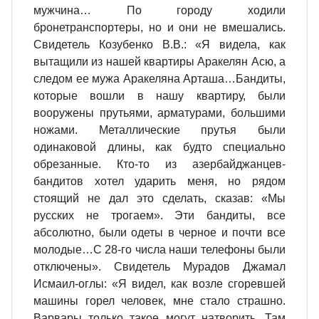
мужчина… По городу ходили
бронетранспортеры, но и они не вмешались.
Свидетель Козубенко В.В.: «Я видела, как
вытащили из нашей квартиры Аракелян Асю, а
следом ее мужа Аракеляна Арташа…Бандиты,
которые вошли в нашу квартиру, были
вооружены прутьями, арматурами, большими
ножами. Металлические прутья были
одинаковой длины, как будто специально
обрезанные. Кто-то из азербайджанцев-
бандитов хотел ударить меня, но рядом
стоящий не дал это сделать, сказав: «Мы
русских не трогаем». Эти бандиты, все
абсолютно, были одеты в черное и почти все
молодые…С 28-го числа наши телефоны были
отключены». Свидетель Мурадов Джамал
Исмаил-оглы: «Я видел, как возле сгоревшей
машины горел человек, мне стало страшно.
Варвары только такое могут натворить. Там