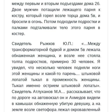
между первым и вторым подъездами дома 2б.
Двое мужчин потащили лежащего парня к
костру, который горел возле торца дома 5в, и
бросили в огонь. Потом подходили подростки и
палками подталкивали тело этого парня в
костер.
Свидетель Рыжков Ю.П.: «…Между
трансформаторной будкой и домом 5в лежала
обнаженная женщина, и возле нее стояла
толпа подростков, примерно 30 человек. Я
увидел, что несколько человек подняли ноги
этой женщины и какой-то парень… штыковой
лопатой тыкал в промежность женщины.
Тыкал именно острием штыковой лопаты».
Свидетель Атлуханов М.А… рассказывает, что
по дороге на автовокзал он и Ахмедов видели
в камышах обнаженную убитую девушку, а на
земле возле светофора лежал окровавленный