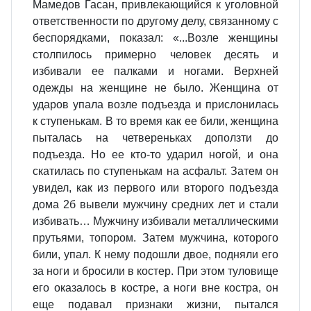
Мамедов Гасан, привлекающийся к уголовной
ответственности по другому делу, связанному с
беспорядками, показал: «...Возле женщины
столпилось примерно человек десять и
избивали ее палками и ногами. Верхней
одежды на женщине не было. Женщина от
ударов упала возле подъезда и прислонилась
к ступенькам. В то время как ее били, женщина
пыталась на четвереньках доползти до
подъезда. Но ее кто-то ударил ногой, и она
скатилась по ступенькам на асфальт. Затем он
увидел, как из первого или второго подъезда
дома 2б вывели мужчину средних лет и стали
избивать… Мужчину избивали металлическими
прутьями, топором. Затем мужчина, которого
били, упал. К нему подошли двое, подняли его
за ноги и бросили в костер. При этом туловище
его оказалось в костре, а ноги вне костра, он
еще подавал признаки жизни, пытался