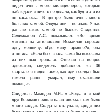
видел очень много милиционеров, которые
наблюдали и ничего не делали, как будто это их
не касалось… В центре было очень много
больших камней. Откуда они – не знаю. У нас
раньше таких камней не было». Свидетель
Селимханов А.С. показывает: «Во время
митинга на автовокзале Исмаилов спросил
одну женщину: «Где живут армяне?», она
ответила: «Если бы я знала, сама бы высосала
из них всю кровь…». Отвечая на вопрос
адвокатов, свидетель добавляет: «в 36
квартале я видел также, как один солдат был
тяжело ранен, умирал, ему оказывали
помощь».
Свидетель Мамедов М.Я.: «…Когда я и мой
друг Керимов пришли на автовокзал, там было
много солдат. Солдаты отступали, среди них
было много раненых, их лица были в крови…