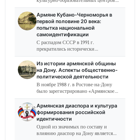
культурно-образовательных центров
армян на юге России на рубеже XIX и
ХХ вв. стал Армавир, возникший в
Армяне Кубано-Черноморья в
1839 г. в качестве аула черкесо-гаев
первой половине 20 века:
(черкесских…
попытка национальной
самоидентификации
С распадом СССР в 1991 г.
прекратились исторически
сложившиеся взаимоотношения между
бывшими республиками этой страны.
Из истории армянской общины
К сожалению, процесс возвращения к
на Дону. Аспекты общественно-
прежним отношениям и…
политической деятельности
В ноябре 1988 г. в Ростове-на-Дону
было зарегистрировано «Армянское
культурно-просветительское общество
“Нор-Нахичеван”». Первое собрание
Армянская диаспора и культура
общества состоялось 18 ноября 1988 г.…
формирования российской
идентичности
Одной из значимых по составу и
влиянию диаспор на Дону является