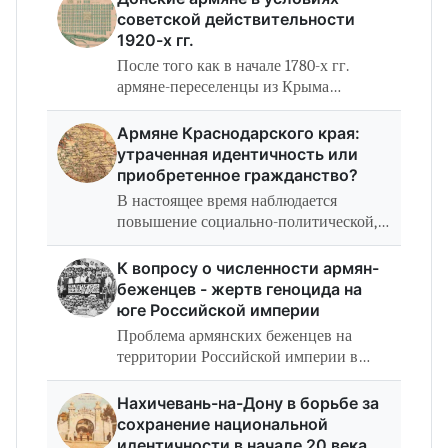
советской действительности
1920-х гг.
После того как в начале 1780-х гг.
армяне-переселенцы из Крыма
прибыли на Дон, основав здесь город
Нахичевань и селения Крым, Несветай,
Армяне Краснодарского края:
Чалтырь, Большие Салы, Султан-Салы,
утраченная идентичность или
их…
приобретенное гражданство?
В настоящее время наблюдается
повышение социально-политической,
культурной и экономической роли
этнических групп и этнонациональных
К вопросу о численности армян-
диаспор в жизни современных
беженцев - жертв геноцида на
обществ. Диаспоры…
юге Российской империи
Проблема армянских беженцев на
территории Российской империи в
годы геноцида армян в Османской
Турции практически не изучена и
Нахичевань-на-Дону в борьбе за
остается вне поля зрения
сохранение национальной
отечественной…
идентичности в начале 20 века