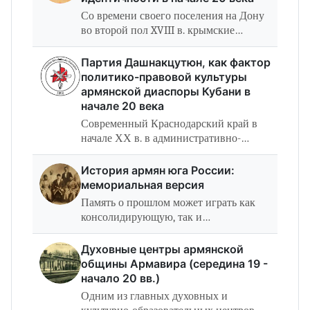
Со времени своего поселения на Дону
во второй пол XVIII в. крымские
армяне, основавшие г. Нахичевань-на-
Дону и ряд сел с армянским
Партия Дашнакцутюн, как фактор
населением, имели целый ряд
политико-правовой культуры
привилегий и льгот,…
армянской диаспоры Кубани в
начале 20 века
Современный Краснодарский край в
начале ХХ в. в административно-
территориальном отношении состоял
из Кубанской области и Черноморской
История армян юга России:
губернии (Новороссийский,
мемориальная версия
Туапсинский и…
Память о прошлом может играть как
консолидирующую, так и
дезинтегрирующую функции в
развитии общества. С одной стороны,
Духовные центры армянской
представления о совместно пережитых
общины Армавира (середина 19 -
страданиях, славных…
начало 20 вв.)
Одним из главных духовных и