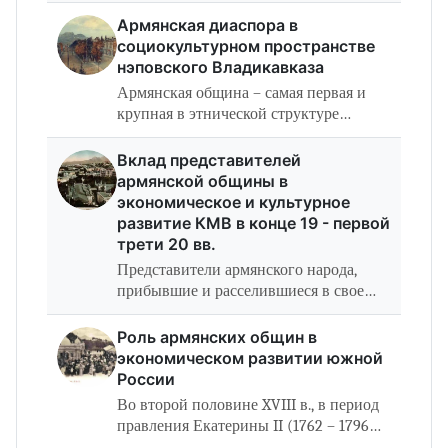
армянская. «Феномен диаспоры,
давний как само явление этноса и
Армянская диаспора в
этничности, представляет собой
социокультурном пространстве
уникальный,…
нэповского Владикавказа
Армянская община – самая первая и
крупная в этнической структуре
Владикавказа. История армянской
общины Владикавказа насчитывает
Вклад представителей
столько же десятилетий, сколько и сам
армянской общины в
город.…
экономическое и культурное
развитие КМВ в конце 19 - первой
трети 20 вв.
Представители армянского народа,
прибывшие и расселившиеся в свое
время и по разным причинам в
Ставропольском крае, оставили
Роль армянских общин в
глубокий след в истории этого
экономическом развитии южной
многонационального…
России
Во второй половине XVIII в., в период
правления Екатерины II (1762 – 1796
гг.) в России стала претворяться