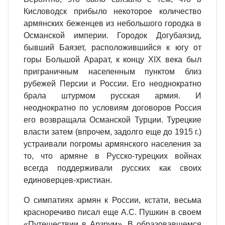
Кисловодск прибыло некоторое количество
армянских беженцев из небольшого городка в
Османской империи. Городок Догубаязид,
бывший Баязет, расположившийся к югу от
горы Большой Арарат, к концу XIX века был
приграничным населенным пунктом близ
рубежей Персии и России. Его неоднократно
брала штурмом русская армия. И
неоднократно по условиям договоров Россия
его возвращала Османской Турции. Турецкие
власти затем (впрочем, задолго еще до 1915 г.)
устраивали погромы армянского населения за
то, что армяне в Русско-турецких войнах
всегда поддерживали русских как своих
единоверцев-христиан.
О симпатиях армян к России, кстати, весьма
красноречиво писал еще А.С. Пушкин в своем
«Путешествии в Арзрум». В образовавшемся