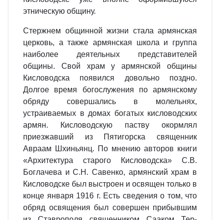
этническую общину.
Стержнем общинной жизни стала армянская
церковь, а также армянская школа и группа
наиболее деятельных представителей
общины. Свой храм у армянской общины
Кисловодска появился довольно поздно.
Долгое время богослужения по армянскому
обряду совершались в молельнях,
устраиваемых в домах богатых кисловодских
армян. Кисловодскую паству окормлял
приезжавший из Пятигорска священник
Авраам Шхиньянц. По мнению авторов книги
«Архитектура старого Кисловодска» С.В.
Боглачева и С.Н. Савенко, армянский храм в
Кисловодске был выстроен и освящен только в
конце января 1916 г. Есть сведения о том, что
обряд освящения был совершен прибывшим
из Ставрополя священником Сааком Тер-