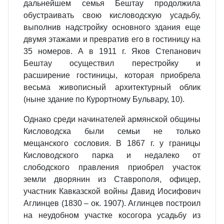
дальнейшем семья Бештау продолжила
обустраивать свою кисловодскую усадьбу,
выполнив надстройку основного здания еще
двумя этажами и превратив его в гостиницу на
35 номеров. А в 1911 г. Яков Степанович
Бештау осуществил перестройку и
расширение гостиницы, которая приобрела
весьма живописный архитектурный облик
(ныне здание по Курортному Бульвару, 10).
Однако среди начинателей армянской общины
Кисловодска были семьи не только
мещанского сословия. В 1867 г. у границы
Кисловодского парка и недалеко от
слободского правления приобрел участок
земли дворянин из Ставрополя, офицер,
участник Кавказской войны Давид Иосифович
Аглинцев (1830 – ок. 1907). Аглинцев построил
на неудобном участке косогора усадьбу из