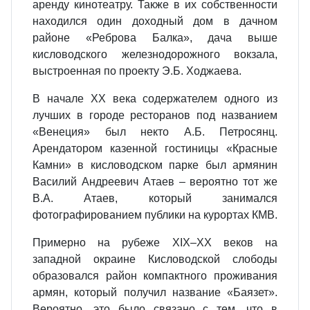
аренду кинотеатру. Также в их собственности
находился один доходный дом в дачном
районе «Реброва Балка», дача выше
кисловодского железнодорожного вокзала,
выстроенная по проекту Э.Б. Ходжаева.
В начале ХХ века содержателем одного из
лучших в городе ресторанов под названием
«Венеция» был некто А.Б. Петросянц.
Арендатором казенной гостиницы «Красные
Камни» в кисловодском парке был армянин
Василий Андреевич Атаев – вероятно тот же
В.А. Атаев, который занимался
фотографированием публики на курортах КМВ.
Примерно на рубеже XIX–ХХ веков на
западной окраине Кисловодской слободы
образовался район компактного проживания
армян, который получил название «Баязет».
Вероятно, это было связано с тем, что в