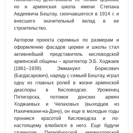
но и армянская школа имени Степана
Авдеевича Бештау, скончавшегося в 1914 г. и
внесшего значительный вклад в ее
строительство.
Автором проекта скромных по размерам и
оформлению фасадов церкви и школы стал
активнейший представитель кисловодской
армянской общины – архитектор Э.Б. Ходжаев
(1861–1939). Эммануил Борисович
(Багдасарович), наряду с семьей Бештау, играл
одну из главных ролей в жизни армянской
диаспоры в Кисловодске. Уроженец
Пятигорска, потомок донских армян
Ходжаевых и Челаховых (выходцев из
Нахичевани-на-Дону), он еще в молодые годы
проникся красотой Кисловодска и по-
настоящему влюбился в него. Еще будучи
студентом Петербургской императорской