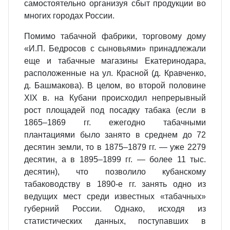
самостоятельно организуя сбыт продукции во
многих городах России.
Помимо табачной фабрики, торговому дому
«И.П. Бедросов с сыновьями» принадлежали
еще и табачные магазины Екатеринодара,
расположенные на ул. Красной (д. Кравченко,
д. Башмакова). В целом, во второй половине
XIX в. на Кубани происходил непрерывный
рост площадей под посадку табака (если в
1865–1869 гг. ежегодно табачными
плантациями было занято в среднем до 72
десятин земли, то в 1875–1879 гг. — уже 2279
десятин, а в 1895–1899 гг. — более 11 тыс.
десятин), что позволило кубанскому
табаководству в 1890-е гг. занять одно из
ведущих мест среди известных «табачных»
губерний России. Однако, исходя из
статистических данных, поступавших в