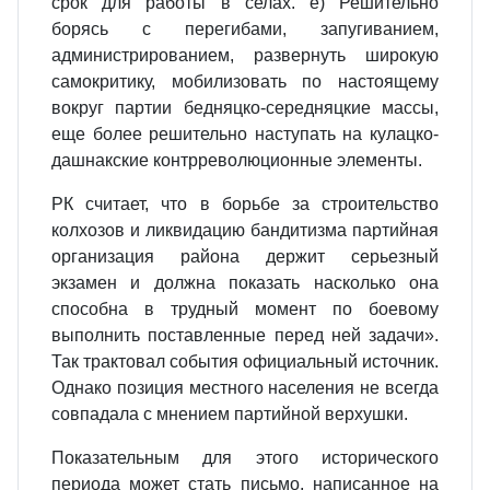
срок для работы в селах. е) Решительно
борясь с перегибами, запугиванием,
администрированием, развернуть широкую
самокритику, мобилизовать по настоящему
вокруг партии бедняцко-середняцкие массы,
еще более решительно наступать на кулацко-
дашнакские контрреволюционные элементы.
РК считает, что в борьбе за строительство
колхозов и ликвидацию бандитизма партийная
организация района держит серьезный
экзамен и должна показать насколько она
способна в трудный момент по боевому
выполнить поставленные перед ней задачи».
Так трактовал события официальный источник.
Однако позиция местного населения не всегда
совпадала с мнением партийной верхушки.
Показательным для этого исторического
периода может стать письмо, написанное на