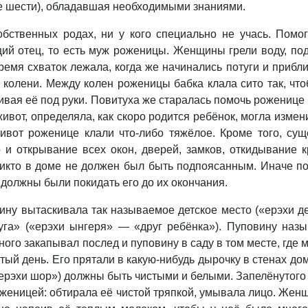
ьше шести), обладавшая необходимыми знаниями.
бственных родах, ни у кого специально не учась. Помо
щий отец, то есть муж роженицы. Женщины грели воду, по
ремя схваток лежала, когда же начинались потуги и приб
колени. Между колен роженицы бабка клала сито так, чтоб
вая её под руки. Повитуха же старалась помочь роженице 
ивот, определяла, как скоро родится ребёнок, могла изме
живот роженице клали что-либо тяжёлое. Кроме того, су
 и открывание всех окон, дверей, замков, откидывание 
икто в доме не должен был быть подпоясанным. Иначе по
е должны были покидать его до их окончания.
вину вытаскивала так называемое детское место («ерэхи д
уга» («ерэхи ынгеря» — «друг ребёнка»). Пуповину назыв
го закапывал послед и пуповину в саду в том месте, где мал
тый день. Его прятали в какую-нибудь дырочку в стенах до
«ерэхи шор») должны быть чистыми и белыми. Запелёнутого
роженицей: обтирала её чистой тряпкой, умывала лицо. Ж