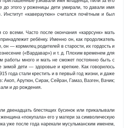
сто приглашённые узнавали имя младенца, пили за его
е до этого у роженицы дети умирали, то давали имя
е. Институт «кавераутюн» считался почётным и был
 со всеми. Часто после окончания «каррсунк» мать
 принадлежит ребёнку. Именно он, как продолжатель
 он — кормилец родителей в старости, их гордость и
ознесение («Вардавар») и т. д. Плохим временем для
м работы много и мать не сможет постоянно быть с
е зимой дети — здоровые и крепкие. Как говорилось
15 года стали крестить и в первый год жизни, и даже
 Акоп, Арутюн, Сирак, Сейран, Гамаз, Вазген, Вачик;
вали и до рождения.
ли двенадцать блестящих бусинок или прикалывали
ая женщина «покупала» его у матери за символическую
ёнка уже после года нарекали мусульманским именем,