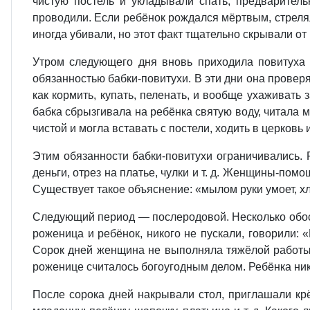
чистую постель и укладывали спать, предварител
проводили. Если ребёнок рождался мёртвым, стреляли
иногда убивали, но этот факт тщательно скрывали от
Утром следующего дня вновь приходила повитуха 
обязанностью бабки-повитухи. В эти дни она провер
как кормить, купать, пеленать, и вообще ухаживат
бабка сбрызгивала на ребёнка святую воду, читала м
чистой и могла вставать с постели, ходить в церковь и 
Этим обязанности бабки-повитухи ограничивались. Р
деньги, отрез на платье, чулки и т. д. Женщины-пом
Существует такое объяснение: «мылом руки умоет, хл
Следующий период — послеродовой. Несколько обособ
роженица и ребёнок, никого не пускали, говорили: «
Сорок дней женщина не выполняла тяжёлой работы, 
роженице считалось богоугодным делом. Ребёнка ник
После сорока дней накрывали стол, приглашали крё