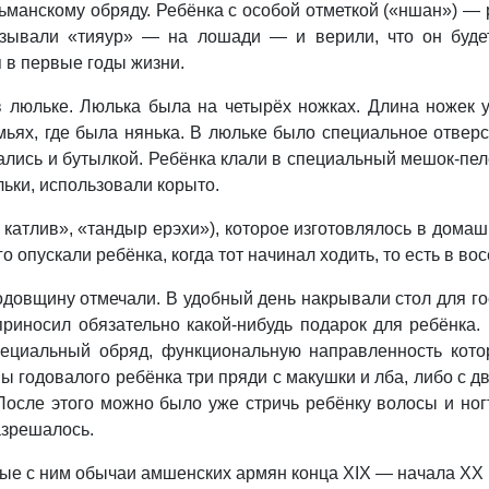
ьманскому обряду. Ребёнка с особой отметкой («ншан») — 
азывали «тияур» — на лошади — и верили, что он буде
я в первые годы жизни.
 люльке. Люлька была на четырёх ножках. Длина ножек у
мьях, где была нянька. В люльке было специальное отверс
ались и бутылкой. Ребёнка клали в специальный мешок-пел
льки, использовали корыто.
катлив», «тандыр ерэхи»), которое изготовлялось в домашн
го опускали ребёнка, когда тот начинал ходить, то есть в в
одовщину отмечали. В удобный день накрывали стол для го
приносил обязательно какой-нибудь подарок для ребёнка. 
ециальный обряд, функциональную направленность которо
ы годовалого ребёнка три пряди с макушки и лба, либо с дв
После этого можно было уже стричь ребёнку волосы и ногт
разрешалось.
ные с ним обычаи амшенских армян конца XIX — начала XX 