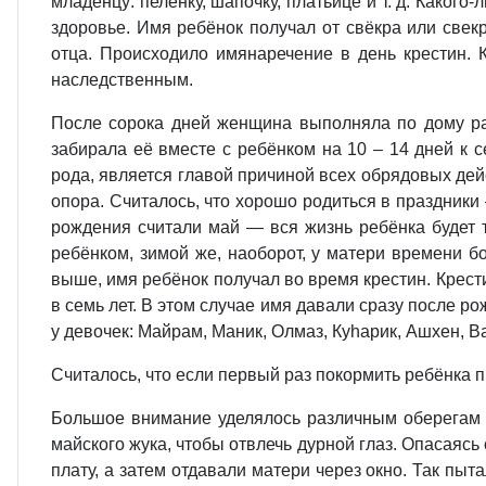
младенцу: пелёнку, шапочку, платьице и т. д. Каког
здоровье. Имя ребёнок получал от свёкра или свек
отца. Происходило имянаречение в день крестин. 
наследственным.
После сорока дней женщина выполняла по дому раб
забирала её вместе с ребёнком на 10 – 14 дней к 
рода, является главой причиной всех обрядовых дей
опора. Считалось, что хорошо родиться в праздники
рождения считали май — вся жизнь ребёнка будет 
ребёнком, зимой же, наоборот, у матери времени б
выше, имя ребёнок получал во время крестин. Крести
в семь лет. В этом случае имя давали сразу после р
у девочек: Майрам, Маник, Олмаз, Куhарик, Ашхен, В
Считалось, что если первый раз покормить ребёнка п
Большое внимание уделялось различным оберегам 
майского жука, чтобы отвлечь дурной глаз. Опасаясь
плату, а затем отдавали матери через окно. Так пы