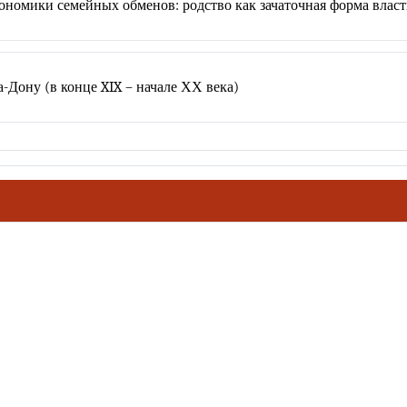
ономики семейных обменов: родство как зачаточная форма вла
Дону (в конце XIX – начале ХХ века)
ховное наследие