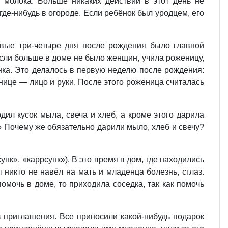
 молока. Больше никаких действий в этот день не
где-нибудь в огороде. Если ребёнок был уродцем, его
рвые три-четыре дня после рождения было главной
если больше в доме не было женщин, учила роженицу,
нка. Это делалось в первую неделю после рождения:
енице — лицо и руки. После этого роженица считалась
дил кусок мыла, свеча и хлеб, а кроме этого дарила
!» Почему же обязательно дарили мыло, хлеб и свечу?
к», «каррсунк»). В это время в дом, где находились
ы никто не навёл на мать и младенца болезнь, сглаз.
мочь в доме, то приходила соседка, так как помочь
з приглашения. Все приносили какой-нибудь подарок