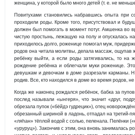
женщина, у которой было много детей (т. е. не мен
Повитухами становились набравшись опыта при со
проходили роды. Кроме того, присутствовал и буду
должен был помогать в момент потуг. Амшенка во в
чистую простынь, лежащую на полу и опускалась на 
приходилось долго, роженице помогал муж, придержи
родов она читала молитвы, делала массаж, ощупав ж
ребёнку выйти, а если роды затягивались, то на 
рождение ребёнка и облегчали муки роженице. Это
девушкам и девочкам в доме разрезали карманы. Н
родив. Все, кто находился в доме во время родов, н
Когда же наконец рождался ребёнок, бабка за пупо
послед называли «ынгеря», что значит «друг, подр
обрезала пупок («бёйдэ гудрецик»), отец новорождённо
обрезанный шириной в ладонь, отпадал на третий-пя
«ляhан» тёплой водой с солью, пеленала. Пелёнки (
«уруруц»). Закончив с этим, она вновь занималась 