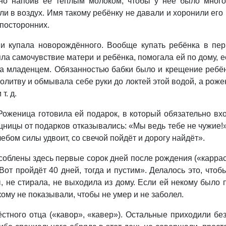
ьно напоив её теплым молоком, чтобы у неё было много
 в воздух. Имя такому ребёнку не давали и хоронили его 
 посторонних.
и купала новорождённого. Вообще купать ребёнка в пе
яла самочувствие матери и ребёнка, помогала ей по дому, 
ь за младенцем. Обязанностью бабки было и крещение ребё
олитву и обмывала себе руки до локтей этой водой, а рож
т. д.
оженица готовила ей подарок, в который обязательно вхо
ощницы от подарков отказывались: «Мы ведь тебе не чужие
ебом силы удвоит, со свечой пойдёт и дорогу найдёт».
лены здесь первые сорок дней после рождения («каррасун
Вот пройдёт 40 дней, тогда и пустим». Делалось это, чтоб
не стирала, не выходила из дому. Если ей некому было по
ому не показывали, чтобы не умер и не заболел.
стного отца («кавор», «кавер»). Остальные приходили бе