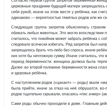
Согласно первой группе запретов беременная женщи
церковные праздники будущей матери запрещалось ст
себя рукой, иначе на этом месте у ребёнка, как счи
одинаково — вероятностью тяжёлых родов или же с
Следующая группа запретов объяснялась страхом 
обижать любых животных. Это могло впоследствии по
считалось, что покойник может забрать ребёнка с с
следовало всячески избегать. Ряд запретов был нап
запрещалось брать что-либо без спроса, иначе ребён
них хотя бы ничтожную сумму. Иначе считалось, что 
период беременности: женщина должна была терпел
Далее: во второй половине беременности жена спала
и здоровье ребёнка.
С наступлением родов («цанант» — роды) звали «ма
была прийти, иначе за отказ на неё обрушатся, во
родов тщательно скрывали, опасаясь «пис ачкер» (ам
Сами роды обычно проходили в доме. Главным дейс