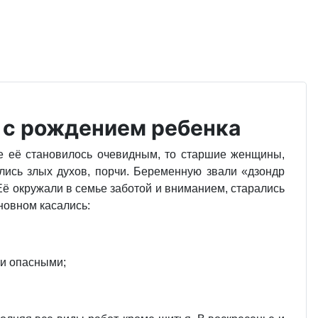
 с рождением ребенка
ие её становилось очевидным, то старшие женщины,
лись злых духов, порчи. Беременную звали «дзондр
 Её окружали в семье заботой и вниманием, старались
новном касались:
ли опасными;