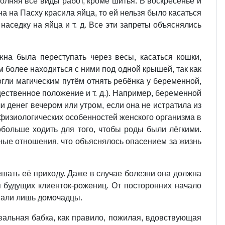
лняя все виды работ, кроме шитья. В воскресенье и
 на Пасху красила яйца, то ей нельзя было касаться
наседку на яйца и т. д. Все эти запреты объяснялись
на была переступать через весы, касаться кошки,
 более находиться с ними под одной крышей, так как
огли магическим путём отнять ребёнка у беременной,
ественное положение и т. д.). Например, беременной
и денег вечером или утром, если она не истратила из
я физиологических особенностей женского организма в
больше ходить для того, чтобы роды были лёгкими.
мные отношения, что объяснялось опасением за жизнь
шать её приходу. Даже в случае болезни она должна
я будущих клиенток-рожениц. От посторонних начало
знали лишь домочадцы.
альная бабка, как правило, пожилая, вдовствующая