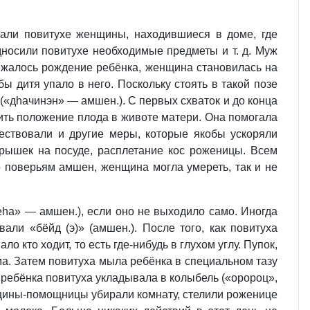
гали повитухе женщины, находившиеся в доме, где
дносили повитухе необходимые предметы и т. д. Муж
лижалось рождение ребёнка, женщина становилась на
ы дитя упало в него. Поскольку стоять в такой позе
(«дhачинэн» — амшен.). С первых схваток и до конца
нить положение плода в животе матери. Она помогала
ществовали и другие меры, которые якобы ускоряли
крышек на посуде, расплетание кос роженицы. Всем
 поверьям амшен, женщина могла умереть, так и не
еhа» — амшен.), если оно не выходило само. Иногда
али «бёйд (э)» (амшен.). После того, как повитуха
о кто ходит, то есть где-нибудь в глухом углу. Пупок,
ма. Затем повитуха мыла ребёнка в специальном тазу
 ребёнка повитуха укладывала в колыбель («оророц»,
енщины-помощницы убирали комнату, стелили роженице