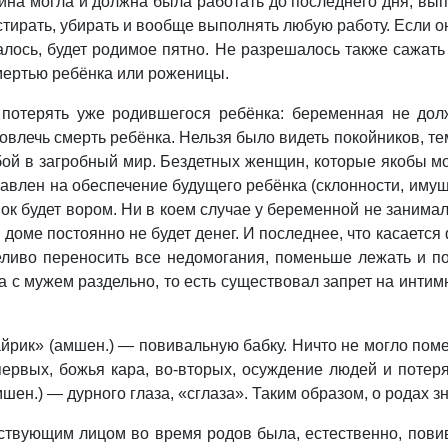
на могла и должна была работать до последнего дня, выпо
ирать, убирать и вообще выполнять любую работу. Если она
талось, будет родимое пятно. Не разрешалось также сажать 
мертью ребёнка или роженицы.
потерять уже родившегося ребёнка: беременная не долж
влечь смерть ребёнка. Нельзя было видеть покойников, тем
обой в загробный мир. Бездетных женщин, которые якобы м
равлен на обеспечение будущего ребёнка (склонности, имущ
ок будет вором. Ни в коем случае у беременной не занимал
в доме постоянно не будет денег. И последнее, что касаетс
иво переносить все недомогания, поменьше лежать и по
 с мужем раздельно, то есть существовал запрет на инти
йрик» (амшен.) — повивальную бабку. Ничто не могло поме
-первых, божья кара, во-вторых, осуждение людей и потер
шен.) — дурного глаза, «сглаза». Таким образом, о родах 
твующим лицом во время родов была, естественно, повив