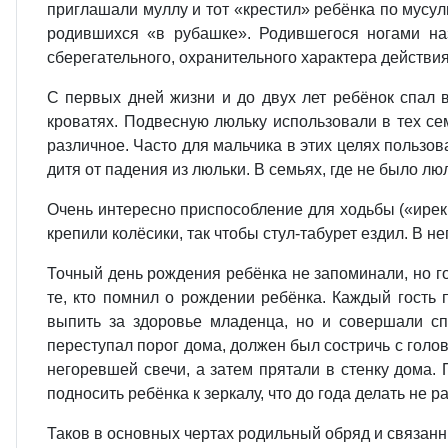
приглашали муллу и тот «крестил» ребёнка по мусул
родившихся «в рубашке». Родившегося ногами н
сберегательного, охранительного характера действи
С первых дней жизни и до двух лет ребёнок спал в
кроватях. Подвесную люльку использовали в тех се
различное. Часто для мальчика в этих целях пользов
дитя от падения из люльки. В семьях, где не было лю
Очень интересно приспособление для ходьбы («ирек 
крепили колёсики, так чтобы стул-табурет ездил. В не
Точный день рождения ребёнка не запоминали, но г
те, кто помнил о рождении ребёнка. Каждый гость 
выпить за здоровье младенца, но и совершали сп
переступал порог дома, должен был состричь с голов
негоревшей свечи, а затем прятали в стенку дома. 
подносить ребёнка к зеркалу, что до года делать не 
Таков в основных чертах родильный обряд и связан