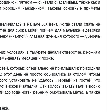
родинкой, пятном — считали счастливым, также как и
т хорошим наездником. Таковы основные приметы
величилась в начале XX века, когда стали спать на
тие для сбора мочи, причём для мальчика и девочки
ёнку («ка-пух»), главная функция которого — уберечь
их условиях: в табурете делали отверстие, к ножкам
осемь-девять месяцев и позже.
стей, которых специально не приглашали: приходили
В этот день не просто собирались за столом, чтобы
го установить не удалось. Первый из гостей, кто
ух висков и затылка. Эти волосы закатывали в воск с
и (до года ногти ребёнку обкусывала мать), а также
века.