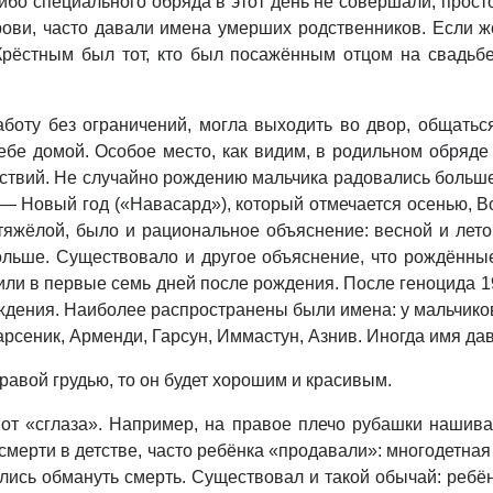
о-либо специального обряда в этот день не совершали, про
рови, часто давали имена умерших родственников. Если ж
Крёстным был тот, кто был посажённым отцом на свадьб
оту без ограничений, могла выходить во двор, общаться
себе домой. Особое место, как видим, в родильном обряде
ствий. Не случайно рождению мальчика радовались больше,
 — Новый год («Навасард»), который отмечается осенью, В
тяжёлой, было и рациональное объяснение: весной и лето
ольше. Существовало и другое объяснение, что рождённы
ли в первые семь дней после рождения. После геноцида 19
ождения. Наиболее распространены были имена: у мальчиков:
арсеник, Арменди, Гарсун, Иммастун, Азнив. Иногда имя да
равой грудью, то он будет хорошим и красивым.
от «сглаза». Например, на правое плечо рубашки нашива
 смерти в детстве, часто ребёнка «продавали»: многодетн
тались обмануть смерть. Существовал и такой обычай: реб