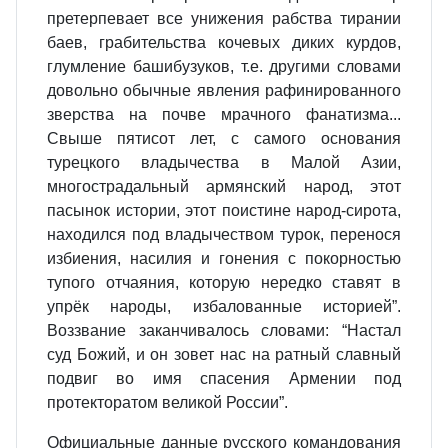
претерпевает все унижения рабства тирании
баев, грабительства кочевых диких курдов,
глумление башибузуков, т.е. другими словами
довольно обычные явления рафинированного
зверства на почве мрачного фанатизма...
Свыше пятисот лет, с самого основания
турецкого владычества в Малой Азии,
многострадальный армянский народ, этот
пасынок истории, этот поистине народ-сирота,
находился под владычеством турок, перенося
избиения, насилия и гонения с покорностью
тупого отчаяния, которую нередко ставят в
упрёк народы, избалованные историей”.
Воззвание заканчивалось словами: “Настал
суд Божий, и он зовет нас на ратный славный
подвиг во имя спасения Армении под
протекторатом великой России”.
Официальные данные русского командования