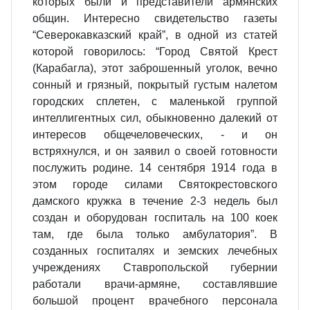
которых были и представители армянских
общин. Интересно свидетельство газеты
“Северокавказский край”, в одной из статей
которой говорилось: “Город Святой Крест
(Карабагла), этот заброшенный уголок, вечно
сонный и грязный, покрытый густым налетом
городских сплетен, с маленькой группой
интеллигентных сил, обыкновенно далекий от
интересов общечеловеческих, - и он
встряхнулся, и он заявил о своей готовности
послужить родине. 14 сентября 1914 года в
этом городе силами Святокрестовского
дамского кружка в течение 2-3 недель был
создан и оборудован госпиталь на 100 коек
там, где была только амбулатория”. В
созданных госпиталях и земских лечебных
учреждениях Ставропольской губернии
работали врачи-армяне, составлявшие
большой процент врачебного персонала