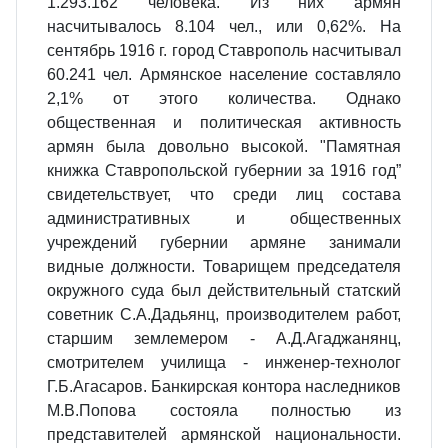
1.293.162 человека. Из них армян
насчитывалось 8.104 чел., или 0,62%. На
сентябрь 1916 г. город Ставрополь насчитывал
60.241 чел. Армянское население составляло
2,1% от этого количества. Однако
общественная и политическая активность
армян была довольно высокой. "Памятная
книжка Ставропольской губернии за 1916 год”
свидетельствует, что среди лиц состава
административных и общественных
учреждений губернии армяне занимали
видные должности. Товарищем председателя
окружного суда был действи­тельный статский
советник С.А.Дадьянц, производителем работ,
старшим землемером - А.Д.Агаджанянц,
смотрителем училища - инженер-технолог
Г.Б.Агасаров. Банкирская контора наследников
М.В.Попова состояла полностью из
представителей армянской национальности.