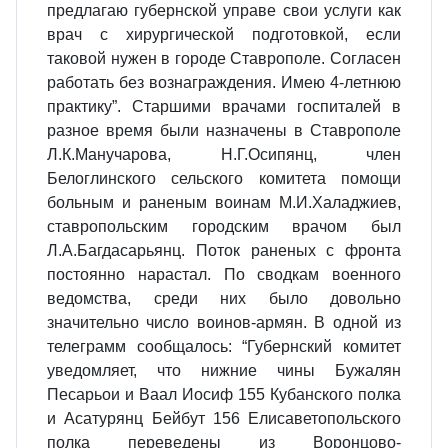
предлагаю губернской управе свои услуги как
врач с хирургической подготовкой, если
таковой нужен в городе Ставрополе. Согласен
работать без вознаграждения. Имею 4-летнюю
практику”. Старшими врачами госпиталей в
разное время были назначены в Ставрополе
Л.К.Манучарова, Н.Г.Осипянц, член
Белоглинского сельского комитета помощи
больным и раненым воинам М.И.Халаджиев,
ставропольским городским врачом был
Л.А.Багдасарьянц. Поток раненых с фронта
постоянно нарастал. По сводкам военного
ведомства, среди них было довольно
значительно число воинов-армян. В одной из
телеграмм сообщалось: “Губернский комитет
уведомляет, что нижние чины Бужалян
Песарьои и Ваал Иосиф 155 Кубанского полка
и Асатурянц Бейбут 156 Елисаветопольского
полка переведены из Воронцово-