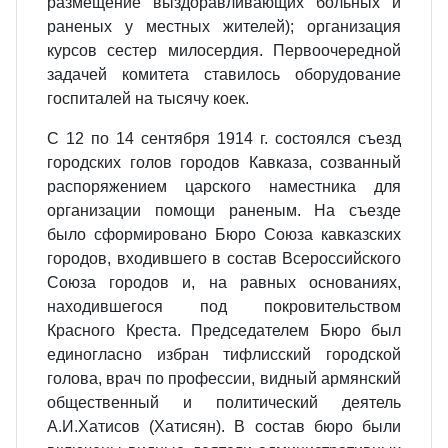
разме­щение выздоравливающих больных и
раненых у местных жителей); организация
курсов сестер милосердия. Первоочередной
задачей комитета ставилось оборудование
госпиталей на тысячу коек.
С 12 по 14 сентября 1914 г. состоялся съезд
городских голов городов Кавказа, созванный
распоряжением царского наместника для
организации помощи раненым. На съезде
было сформировано Бюро Союза кавказских
городов, входившего в состав Всерос­сийского
Союза городов и, на равных основаниях,
находившегося под покровительством
Красного Креста. Председателем Бюро был
единогласно избран тифлисский городской
голова, врач по профессии, видный армянский
общественный и политический деятель
А.И.Хатисов (Хатисян). В состав бюро были