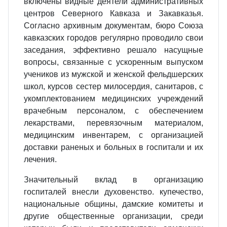
включены видные деятели административных
центров Северного Кавказа и Закавказья.
Согласно архивным документам, бюро Союза
кавказских городов регулярно проводило свои
заседания, эффективно решало насущные
вопросы, связанные с ускоренным выпуском
учеников из мужской и женской фельдшерских
школ, курсов сестер мило­сердия, санитаров, с
укомплектованием медицинских учреждений
врачебным персоналом, с обеспечением
лекарствами, перевязоч­ным материалом,
медицинским инвентарем, с организацией
доставки раненых и больных в госпитали и их
лечения.
Значительный вклад в организацию
госпиталей внесли духо­венство. купечество,
национальные общины, дамские комитеты и
другие общественные организации, среди