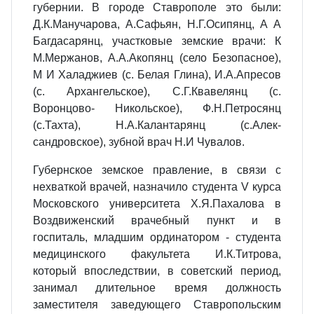
губернии. В городе Ставрополе это были:
Д.К.Манучарова, А.Сафьян, Н.Г.Осипянц, А А
Багдасарянц, участковые земские врачи: К
М.Мержанов, А.А.Акопянц (село Безопасное),
М И Халаджиев (с. Белая Глина), И.А.Апресов
(с. Архангельское), С.Г.Квавелянц (с.
Воронцово- Никольское), Ф.Н.Петросянц
(с.Тахта), Н.А.Калантарянц (с.Алек­
сандровское), зубной врач Н.И Чувалов.
Губернское земское правление, в связи с
нехваткой врачей, назначило студента V курса
Московского университета Х.Я.Пахалова в
Воздвиженский врачебный пункт и в
госпиталь, младшим ординатором - студента
медицинского факультета И.К.Титрова,
который впоследствии, в советский период,
занимал длительное время должность
заместителя заведующего Ставропольским