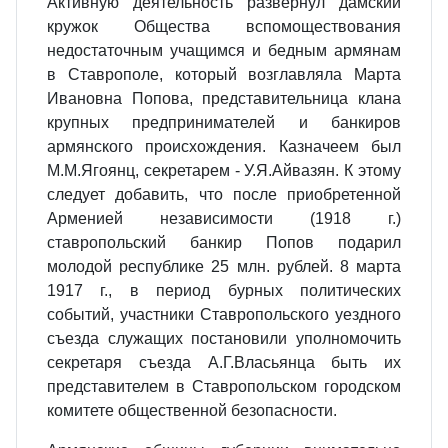
Активную деятельность развернул дамский
кружок Общества вспомоществования
недостаточным учащимся и бедным армянам
в Ставрополе, который возглавляла Марта
Ивановна Попова, представительница клана
крупных предпринимателей и банкиров
армянского происхождения. Казначеем был
М.М.Ягоянц, сек­ретарем - У.Я.Айвазян. К этому
следует добавить, что после приобретенной
Арменией независимости (1918 г.)
ставропольский банкир Попов подарил
молодой республике 25 млн. рублей. 8 марта
1917 г., в период бурных политических
событий, участники Ставропольского уездного
съезда служащих постано­вили уполномочить
секретаря съезда А.Г.Власьянца быть их
представителем в Ставропольском городском
комитете обществен­ной безопасности.