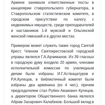
Армяне занимали ответственные посты в
канцелярии ставропольского губернатора, в
Ставропольском статистическом комитете, в
городском присутствии по налогу с
недвижимых имуществ, среди преподавателей
и наставников 1-й мужской и Ольгинской
женской гимназий и в других местах.
Примером может служить также город Святой
Крест. Членом Святокрестовской городской
управы являлся Г.А.Арзиманов. Из 39 гласных
в городскую думу входило 20 армян, членами
исполни­тельной комиссии по училищным
делам были избраны И.Г.Аствацатуров и
Р.А.Купецов, в библиотечный комитет были
избраны два армянина (из 4 чел.), причем
председателем стал Рубен Авакович Купецов,
а директором Общественного банка являлся
Абрам Захарович Калабеков. Большой вклад в