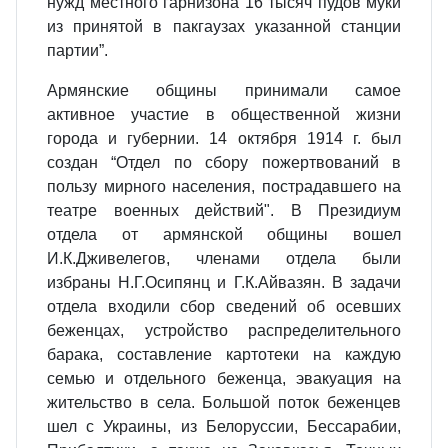
нужд местного гарнизона 16 тысяч пудов муки
из принятой в пакгаузах указанной станции
партии”.
Армянские общины принимали самое
активное участие в общественной жизни
города и губернии. 14 октября 1914 г. был
создан “Отдел по сбору пожертвований в
пользу мирного насе­ления, пострадавшего на
театре военных действий". В Президиум
отдела от армянской общины вошел
И.К.Дживелегов, членами отдела были
избраны Н.Г.Осипянц и Г.К.Айвазян. В задачи
отдела входили сбор сведений об осевших
беженцах, устройство распределительного
барака, составление картотеки на каждую
семью и отдельного беженца, эвакуация на
жительство в села. Большой поток беженцев
шел с Украины, из Белоруссии, Бессарабии,