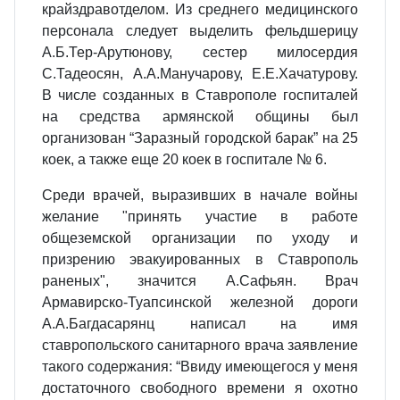
крайздравотделом. Из среднего медицинского
персонала следует выделить фельдшерицу
А.Б.Тер-Арутюнову, сестер милосердия
С.Тадеосян, А.А.Манучарову, Е.Е.Хачатурову.
В числе созданных в Ставрополе госпиталей
на средства армянской общины был
организован “Заразный городской барак” на 25
коек, а также еще 20 коек в госпитале № 6.
Среди врачей, выразивших в начале войны
желание "принять участие в работе
общеземской организации по уходу и
призрению эвакуированных в Ставрополь
раненых", значится А.Сафьян. Врач
Армавирско-Туапсинской железной дороги
А.А.Багдасарянц написал на имя
ставропольского санитарного врача заявление
такого содержания: “Ввиду имеющегося у меня
достаточного свободного времени я охотно