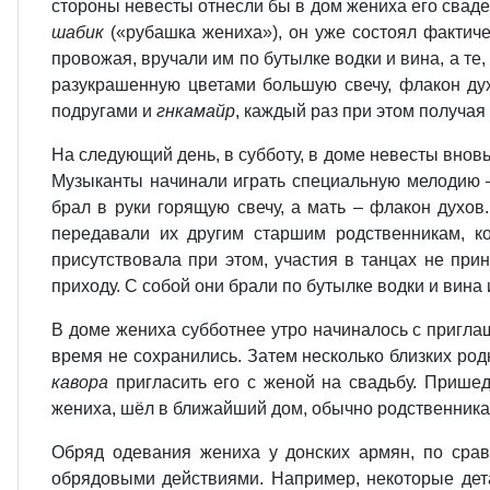
стороны невесты отнесли бы в дом жениха его сваде
шабик
(«рубашка жениха»), он уже состоял фактиче
провожая, вручали им по бутылке водки и вина, а те
разукрашенную цветами большую свечу, флакон ду
подругами и
гнкамайр
, каждый раз при этом получая
На следующий день, в субботу, в доме невесты внов
Музыканты начинали играть специальную мелодию
брал в руки горящую свечу, а мать – флакон духов
передавали их другим старшим родственникам, к
присутствовала при этом, участия в танцах не при
приходу. С собой они брали по бутылке водки и вина
В доме жениха субботнее утро начиналось с приглаш
время не сохранились. Затем несколько близких род
кавора
пригласить его с женой на свадьбу. Приш
жениха, шёл в ближайший дом, обычно родственника 
Обряд одевания жениха у донских армян, по сра
обрядовыми действиями. Например, некоторые дет