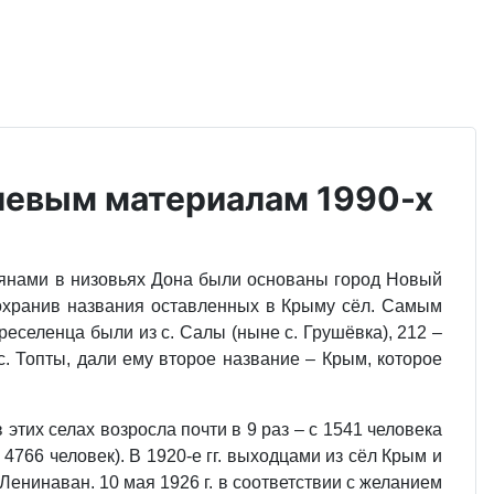
олевым материалам 1990-х
армянами в низовьях Дона были основаны город Новый
сохранив названия оставленных в Крыму сёл. Самым
реселенца были из с. Салы (ныне с. Грушёвка), 212 –
 с. Топты, дали ему второе название – Крым, которое
этих селах возросла почти в 9 раз – с 1541 человека
о 4766 человек). В 1920-е гг. выходцами из сёл Крым и
енинаван. 10 мая 1926 г. в соответствии с желанием