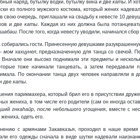
бный наряд, бутылку водки, бутылку вина и две
каты
. И х
ски из полного мужского костюма, который жених надевал
, в свою очередь, приглашали на свадьбу к невесте 10 де
хов и две
каты
. Каждая из них должна была потанцевать
шабаш
. После того, когда невесту уводили, начинался сбо
ь собирались гости. Принесенную девушками разукрашенную 
 –
мом хахцунел
, предназначенную для танца со свечой. 
. Вначале они высоко поднимали эти предметы и несколь
оторые тоже начинали танцевать, а затем передавали п
нимала. По окончании танца двух человек направляли в до
 и две
каты
.
ения парикмахера, который брил его в присутствии друже
ных жениха, в том числе его родители (сам он иногда ост
едший
гнкаhайр
, после небольшого угощения, вместе с не
жениха, одеть его.
внению с армянами Закавказья, проходил в наше время
али его одежды сначала в виде шутки надевали наизнанк