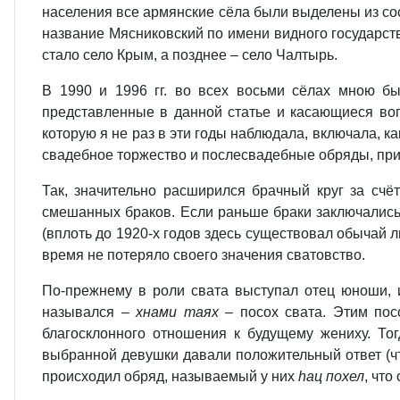
населения все армянские сёла были выделены из сос
название Мясниковский по имени видного государст
стало село Крым, а позднее – село Чалтырь.
В 1990 и 1996 гг. во всех восьми сёлах мною б
представленные в данной статье и касающиеся воп
которую я не раз в эти годы наблюдала, включала, ка
свадебное торжество и послесвадебные обряды, при
Так, значительно расширился брачный круг за счё
смешанных браков. Если раньше браки заключались,
(вплоть до 1920-х годов здесь существовал обычай 
время не потеряло своего значения сватовство.
По-прежнему в роли свата выступал отец юноши, и
назывался –
хнами таях
– посох свата. Этим пос
благосклонного отношения к будущему жениху. Тог
выбранной девушки давали положительный ответ (что 
происходил обряд, называемый у них
hац похел
, чт