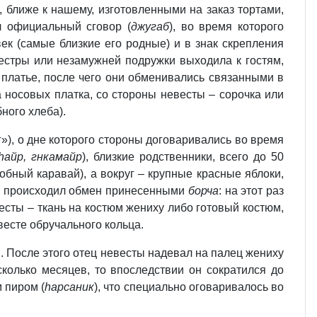
 ближе к нашему, изготовленными на заказ тортами,
л официальный сговор (
джугаб
), во время которого
ек (самые близкие его родные) и в знак скрепления
естры или незамужней подружки выходила к гостям,
 платье, после чего они обменивались связанными в
 носовых платка, со стороны невесты – сорочка или
бного хлеба).
ог»), о дне которого стороны договаривались во время
hайр, гнкамайр
), близкие родственники, всего до 50
обный каравай), а вокруг – крупные красные яблоки,
вь происходил обмен принесенными
борча
: на этот раз
весты – ткань на костюм жениху либо готовый костюм,
весте обручального кольца.
 После этого отец невесты надевал на палец жениху
колько месяцев, то впоследствии он сократился до
м пиром (
hарсаник
), что специально оговаривалось во