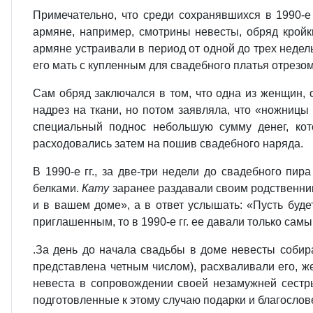
Примечательно, что среди сохранявшихся в 1990-е
армяне, например, смотрины невесты, обряд кройк
армяне устраивали в период от одной до трех недел
его мать с купленным для свадебного платья отрезом
Сам обряд заключался в том, что одна из женщин,
надрез на ткани, но потом заявляла, что «ножницы
специальный поднос небольшую сумму денег, кот
расходовались затем на пошив свадебного наряда.
В 1990-е гг., за две-три недели до свадебного пи
белками.
Кату
заранее раздавали своим родственник
и в вашем доме», а в ответ услышать: «Пусть буд
приглашенным, то в 1990-е гг. ее давали только са
.За день до начала свадьбы в доме невесты собир
представлена четным числом), расхваливали его, ж
невеста в сопровождении своей незамужней сестр
подготовленные к этому случаю подарки и благослов