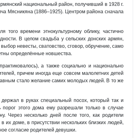
Армянский национальный район, получивший в 1928 г.
ича Мясникяна (1886–1925). Центром района сначала
 того времени этнокультурному облику, частично
ности. В целом свадьба у сельских донских армян,
к выбор невесты, сватовство, сговор, обручение, само
метны определённые новшества.
практиковалось), а также социально и национально
ителей, причем иногда еще совсем малолетних детей
. главным стало желание самих молодых людей. В то же
 держал в руках специальный посох, который так и
ь порог этого дома ему разрешали только в случае
у. Через несколько дней после того, как родители
 в их доме, в присутствии нескольких близких людей,
ное согласие родителей девушки.