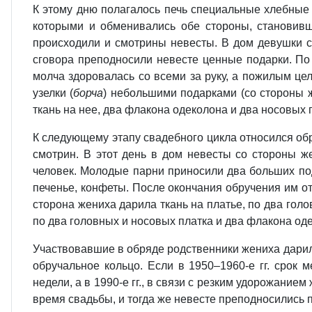
К этому дню полагалось печь специальные хлебные
которыми и обменивались обе стороны, становив
происходили и смотрины невесты. В дом девушки со
сговора преподносили невесте ценные подарки. По
молча здоровалась со всеми за руку, а пожилым це
узелки (
борча
) небольшими подарками (со стороны ж
ткань на нее, два флакона одеколона и два носовых п
К следующему этапу свадебного цикла относился об
смотрин. В этот день в дом невесты со стороны ж
человек. Молодые парни приносили два больших подн
печенье, конфеты. После окончания обручения им 
сторона жениха дарила ткань на платье, по два голо
по два головных и носовых платка и два флакона од
Участвовавшие в обряде родственники жениха дарил
обручальное кольцо. Если в 1950–1960-е гг. срок
недели, а в 1990-е гг., в связи с резким удорожание
время свадьбы, и тогда же невесте преподносились 