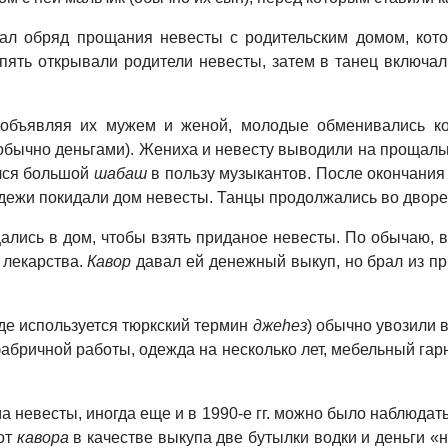
вал обряд прощания невесты с родительским домом, ко
опять открывали родители невесты, затем в танец включал
 объявляя их мужем и женой, молодые обменивались ко
я обычно деньгами). Жениха и невесту выводили на прощал
ался большой
шабаш
в пользу музыкантов. После окончания
дежи покидали дом невесты. Танцы продолжались во дворе
лись в дом, чтобы взять приданое невесты. По обычаю, в
 лекарства.
Кавор
давал ей денежный выкуп, но брал из п
де используется тюркский термин
джеhез
) обычно увозили 
абричной работы, одежда на несколько лет, мебельный гар
 невесты, иногда еще и в 1990-е гг. можно было наблюдать
 от
кавора
в качестве выкупа две бутылки водки и деньги «