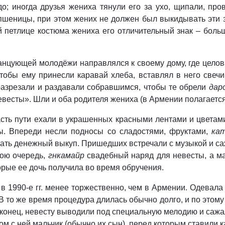
о; иногда друзья жениха тянули его за ухо, щипали, пр
 пшеницы, при этом жених не должен был выкидывать эти з
й петлице костюма жениха его отличительный знак – больш
анцующей молодёжи направлялся к своему дому, где целова
чтобы ему принесли каравай хлеба, вставлял в него свечи
 разрезали и раздавали собравшимся, чтобы те обрели
дар
евесты». Шли и оба родителя жениха (в Армении полагается
сть пути ехали в украшенных красными лентами и цветам
ы. Впереди несли подносы со сладостями, фруктами,
ка
дать денежный выкуп. Пришедших встречали с музыкой и са
вою очередь,
гнкамайр
свадебный наряд для невесты, а м
торые ее дочь получила во время обручения.
 1990-е гг. менее торжественно, чем в Армении. Одевала
 В то же время процедура длилась обычно долго, и по этом
аконец, невесту выводили под специальную мелодию и сажал
дом с ней мальчик (обычно их сын), перед которым ставили