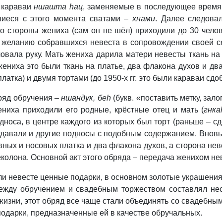
 караваи
ншашта hац
, заменяемые в последующее время,
шиеся с этого момента сватами –
хнами
. Далее следова
 стороны жениха (сам он не шёл) приходили до 30 челов
 желанию собравшихся невеста в сопровождении своей с
ловала руку. Мать жениха дарила матери невесты ткань на
ениха это были ткань на платье, два флакона духов и два
латка) и двумя тортами (до 1950-х гг. это были караваи сдо
ряд обручения –
ншандук, беh
(букв. «поставить метку, зал
ениха приходили его родные, крёстные отец и мать (
гнка
оса, в центре каждого из которых был торт (раньше – сд
отдавали и другие подносы с подобным содержанием. Вно
вных и носовых платка и два флакона духов, а сторона не
еколона. Основной акт этого обряда – передача женихом не
и невесте ценные подарки, в основном золотые украшения.
 между обручением и свадебным торжеством составлял нес
м жизни, этот обряд все чаще стали объединять со свадебны
подарки, предназначенные ей в качестве обручальных.