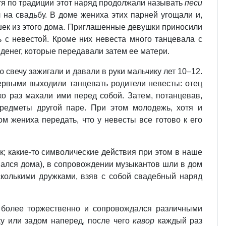
отя по традиции этот наряд продолжали называть
песи
 на свадьбу. В доме жениха этих парней угощали и,
вушек из этого дома. Приглашенные девушки приносили
 с невестой. Кроме них невеста много танцевала с
р денег, которые передавали затем ее матери.
свечу зажигали и давали в руки мальчику лет 10–12.
Первыми выходили танцевать родители невесты: отец
ко раз махали ими перед собой. Затем, потанцевав,
редметы другой паре. При этом молодежь, хотя и
м жениха передать, что у невесты все готово к его
к; какие-то символические действия при этом в наше
авался дома), в сопровождении музыкантов шли в дом
сколькими дружками, взяв с собой свадебный наряд
 более торжественно и сопровождался различными
у или задом наперед, после чего
кавор
каждый раз