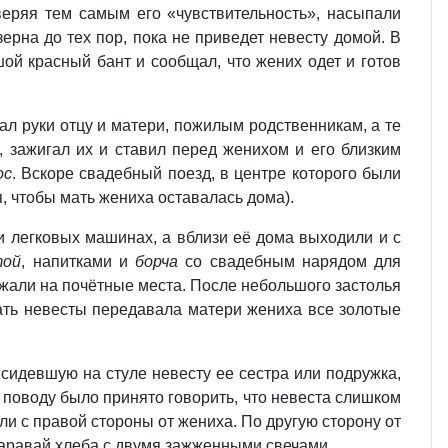
оверяя тем самым его «чувствительность», насыпали
ерна до тех пор, пока не приведет невесту домой. В
ой красный бант и сообщал, что жених одет и готов
л руки отцу и матери, пожилым родственникам, а те
, зажигал их и ставил перед женихом и его близким
ос
. Вскоре свадебный поезд, в центре которого были
, чтобы мать жениха оставалась дома).
и легковых машинах, а вблизи её дома выходили и с
той
, напитками и
борча
со свадебным нарядом для
жали на почётные места. После небольшого застолья
ать невесты передавала матери жениха все золотые
 сидевшую на стуле невесту ее сестра или подружка,
у поводу было принято говорить, что невеста слишком
и с правой стороны от жениха. По другую сторону от
 каравай хлеба с двумя зажженными свечами.