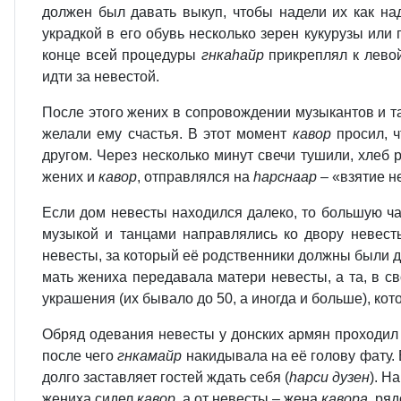
должен был давать выкуп, чтобы надели их как над
украдкой в его обувь несколько зерен кукурузы или
конце всей процедуры
гнкаhайр
прикреплял к лево
идти за невестой.
После этого жених в сопровождении музыкантов и т
желали ему счастья. В этот момент
кавор
просил, 
другом. Через несколько минут свечи тушили, хлеб
жених и
кавор
, отправлялся на
hарснаар
– «взятие н
Если дом невесты находился далеко, то большую ча
музыкой и танцами направлялись ко двору невест
невесты, за который её родственники должны были 
мать жениха передавала матери невесты, а та, в с
украшения (их бывало до 50, а иногда и больше), ко
Обряд одевания невесты у донских армян проходил в
после чего
гнкамайр
накидывала на её голову фату.
долго заставляет гостей ждать себя (
hарси дузен
). Н
жениха сидел
кавор
, а от невесты – жена
кавора
, ря