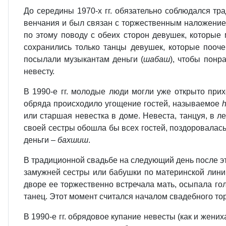
До середины 1970-х гг. обязательно соблюдался т
венчания и был связан с торжественным наложение
по этому поводу с обеих сторон девушек, которые
сохранились только танцы девушек, которые пооч
посылали музыкантам деньги (
шабаш
), чтобы понр
невесту.
В 1990-е гг. молодые люди могли уже открыто при
обряда происходило угощение гостей, называемое
или старшая невестка в доме. Невеста, танцуя, в л
своей сестры обошла бы всех гостей, поздоровалась 
деньги –
бахшиш
.
В традиционной свадьбе на следующий день после э
замужней сестры или бабушки по материнской лини
дворе ее торжественно встречала мать, осыпала гол
танец. Этот момент считался началом свадебного то
В 1990-е гг. обрядовое купание невесты (как и жени