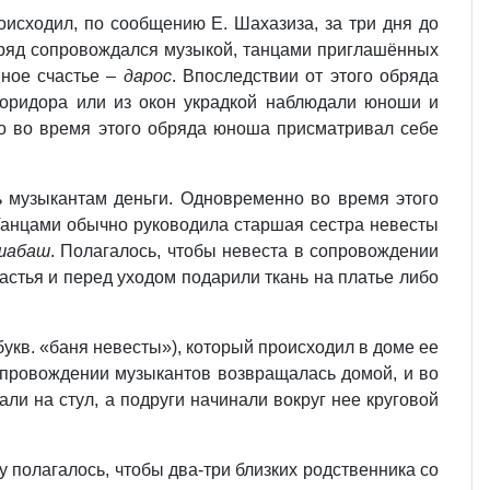
роисходил, по сообщению Е. Шахазиза, за три дня до
бряд сопровождался музыкой, танцами приглашённых
йное счастье –
дарос
. Впоследствии от этого обряда
коридора или из окон украдкой наблюдали юноши и
ко во время этого обряда юноша присматривал себе
ь музыкантам деньги. Одновременно во время этого
 Танцами обычно руководила старшая сестра невесты
шабаш
. Полагалось, чтобы невеста в сопровождении
частья и перед уходом подарили ткань на платье либо
букв. «баня невесты»), который происходил в доме ее
опровождении музыкантов возвращалась домой, и во
ли на стул, а подруги начинали вокруг нее круговой
у полагалось, чтобы два-три близких родственника со