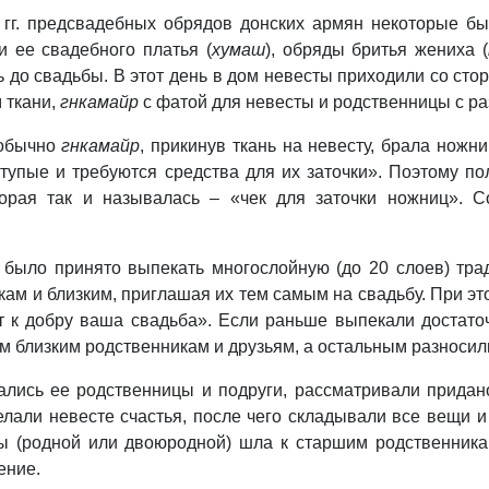
 гг. предсвадебных обрядов донских армян некоторые бы
и ее свадебного платья (
хумаш
), обряды бритья жениха (
ь до свадьбы. В этот день в дом невесты приходили со ст
 ткани,
гнкамайр
с фатой для невесты и родственницы с р
 обычно
гнкамайр
, прикинув ткань на невесту, брала ножн
 тупые и требуются средства для их заточки». Поэтому п
орая так и называлась – «чек для заточки ножниц». 
ра было принято выпекать многослойную (до 20 слоев) тр
ам и близким, приглашая их тем самым на свадьбу. При это
ет к добру ваша свадьба». Если раньше выпекали достат
мым близким родственникам и друзьям, а остальным разноси
ались ее родственницы и подруги, рассматривали прида
елали невесте счастья, после чего складывали все вещи 
ы (родной или двоюродной) шла к старшим родственникам
ение.