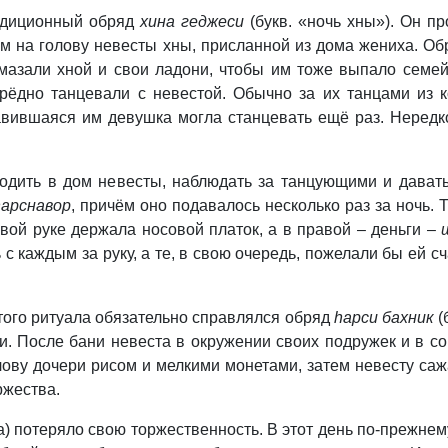
радиционный обряд
хина геджеси
(букв. «ночь хны»). Он п
м на голову невесты хны, присланной из дома жениха. О
 мазали хной и свои ладони, чтобы им тоже выпало семе
ерёдно танцевали с невестой. Обычно за их танцами из 
авившаяся им девушка могла станцевать ещё раз. Неред
ходить в дом невесты, наблюдать за танцующими и дават
hарснавор
, причём оно подавалось несколько раз за ночь.
евой руке держала носовой платок, а в правой – деньги –
с каждым за руку, а те, в свою очередь, пожелали бы ей с
того ритуала обязательно справлялся обряд
hарси бахник
(
и. После бани невеста в окружении своих подружек и в с
ову дочери рисом и мелкими монетами, затем невесту сажа
ржества.
ха) потеряло свою торжественность. В этот день по-прежнем