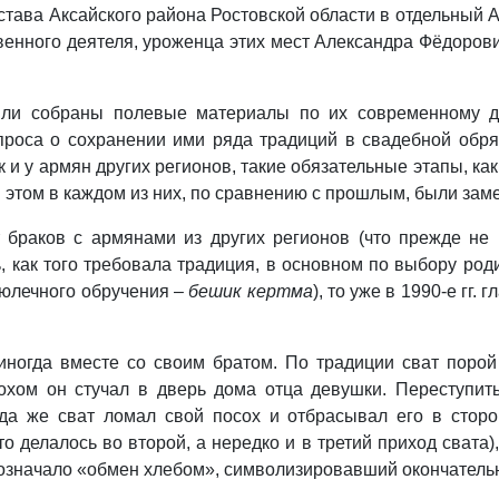
тава Аксайского района Ростовской области в отдельный 
венного деятеля, уроженца этих мест Александра Фёдоров
ыли собраны полевые материалы по их современному для
роса о сохранении ими ряда традиций в свадебной обряд
к и у армян других регионов, такие обязательные этапы, ка
 этом в каждом из них, по сравнению с прошлым, были за
т браков с армянами из других регионов (что прежде не 
 как того требовала традиция, в основном по выбору род
люлечного обручения –
бешик кертма
), то уже в 1990-е гг
ногда вместе со своим братом. По традиции сват порой
охом он стучал в дверь дома отца девушки. Переступит
да же сват ломал свой посох и отбрасывал его в сторон
делалось во второй, а нередко и в третий приход свата),
о означало «обмен хлебом», символизировавший окончатель