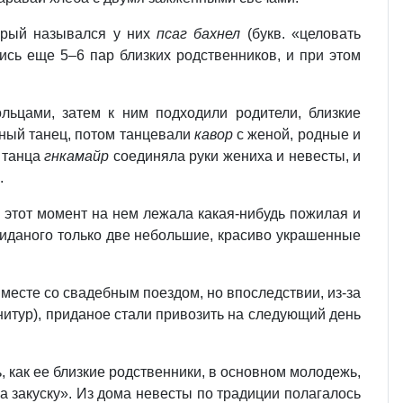
торый назывался у них
псаг бахнел
(букв. «целовать
ись еще 5–6 пар близких родственников, и при этом
льцами, затем к ним подходили родители, близкие
ьный танец, потом танцевали
кавор
с женой, родные и
 танца
гнкамайр
соединяла руки жениха и невесты, и
.
 этот момент на нем лежала какая-нибудь пожилая и
риданого только две небольшие, красиво украшенные
вместе со свадебным поездом, но впоследствии, из-за
нитур), приданое стали привозить на следующий день
, как ее близкие родственники, в основном молодежь,
на закуску». Из дома невесты по традиции полагалось