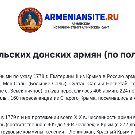
льских донских армян (по п
енными по указу 1778 г. Екатерины II из Крыма в Россию 
), Мец Салы (Большие Салы), Султан Салы и Несветай, 
е с. Земляничное), откуда переселилось 406 армян; 224 пе
 Салы. 160 переселенцев из Старого Крыма, поселившись в
1779 г. и на протяжении всего XIX в. численность армян в 
ырь (соответственно с 405 до 5904 человек) и Крым (с 372 д
трудовые коммуны, селения – Ленинакан, Красный Крым и Л