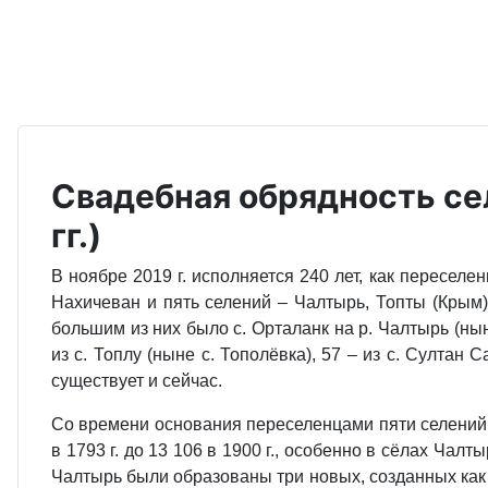
Свадебная обрядность се
гг.)
В ноябре 2019 г. исполняется 240 лет, как пересел
Нахичеван и пять селений – Чалтырь, Топты (Крым
большим из них было с. Орталанк на р. Чалтырь (нын
из с. Топлу (ныне с. Тополёвка), 57 – из с. Султан
существует и сейчас.
Со времени основания переселенцами пяти селений в 
в 1793 г. до 13 106 в 1900 г., особенно в сёлах Чалт
Чалтырь были образованы три новых, созданных как 