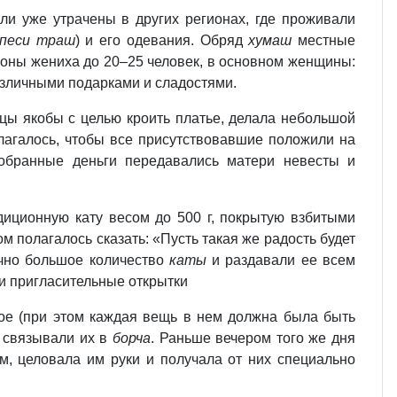
ли уже утрачены в других регионах, где проживали
песи траш
) и его одевания. Обряд
хумаш
местные
ороны жениха до 20–25 человек, в основном женщины:
азличными подарками и сладостями.
ицы якобы с целью кроить платье, делала небольшой
олагалось, чтобы все присутствовавшие положили на
Собранные деньги передавались матери невесты и
адиционную кату весом до 500 г, покрытую взбитыми
м полагалось сказать: «Пусть такая же радость будет
очно большое количество
каты
и раздавали ее всем
ли пригласительные открытки
ное (при этом каждая вещь в нем должна была быть
и связывали их в
борча
. Раньше вечером того же дня
, целовала им руки и получала от них специально