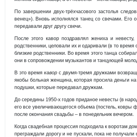
По завершении двух-трёхчасового застолья следо
венец»). Вновь исполнялся танец со свечами. Его 
передавали друг другу свечи.
После этого кавор поздравлял жениха и невесту,
родственники, целовали их и одаривали (в то врем
близкие родственники. Во время этого танца собир
они в сопровождении музыкантов и танцующей моло
В это время
кавор
с двумя-тремя дружками возвраща
якобы больная женщина, которая просила деньги на
подушки, которые передавал дружкам.
До середины 1950-х годов приданое невесты (в наро
его все увеличивающегося объема (постель, ковры ф
после окончания свадьбы – в понедельник вечером.
Когда свадебная процессия подходила к воротам дома
преграждали дорогу и не пускали, пока не получали