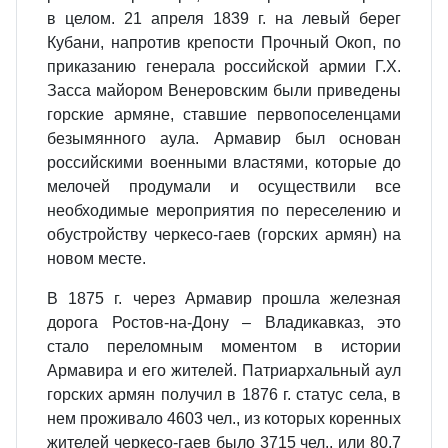
в целом. 21 апреля 1839 г. на левый берег
Кубани, напротив крепости Прочный Окоп, по
приказанию генерала российской армии Г.Х.
Засса майором Венеровским были приведены
горские армяне, ставшие первопоселенцами
безымянного аула. Армавир был основан
российскими военными властями, которые до
мелочей продумали и осуществили все
необходимые мероприятия по переселению и
обустройству черкесо-гаев (горских армян) на
новом месте.
В 1875 г. через Армавир прошла железная
дорога Ростов-на-Дону – Владикавказ, это
стало переломным моментом в истории
Армавира и его жителей. Патриархальный аул
горских армян получил в 1876 г. статус села, в
нем проживало 4603 чел., из которых коренных
жителей черкесо-гаев было 3715 чел., или 80,7