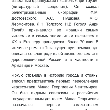
известный французский писатель Анри Труайя
(литературный псевдоним). Он создал
беллетризованные биографии Ф.М.
Достоевского, А.С. Пушкина, М.Ю.
Лермонтова, Л.Н. Толстого, Н.В. Гоголя. Анри
Труайя признавался во Франции самым
читаемым и самым знаменитым писателем в
ХХ в. Его перу принадлежит более 70 книг. В
их числе роман «Пока существует земля», где
описана со слов родителей жизнь его семьи в
дореволюционной России и в частности в
Армавире и Москве.
Яркую страницу в историю города и страны
вписал представитель первых переселенцев
черкесо-гаев Минас Георгиевич Чентемиров.
Он был видным советским и российским
государственным деятелем. Минас Георгиевич
назначался первым заместителем