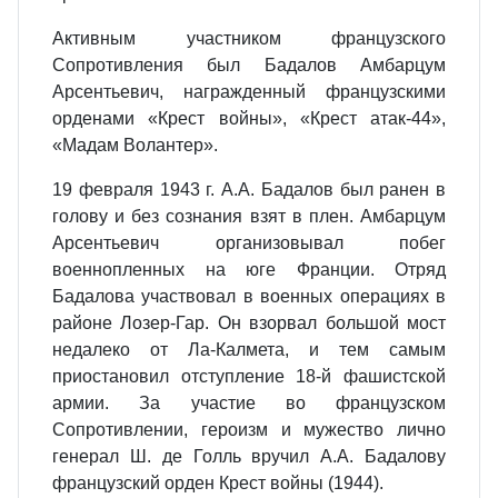
Активным участником французского
Сопротивления был Бадалов Амбарцум
Арсентьевич, награжденный французскими
орденами «Крест войны», «Крест атак-44»,
«Мадам Волантер».
19 февраля 1943 г. А.А. Бадалов был ранен в
голову и без сознания взят в плен. Амбарцум
Арсентьевич организовывал побег
военнопленных на юге Франции. Отряд
Бадалова участвовал в военных операциях в
районе Лозер-Гар. Он взорвал большой мост
недалеко от Ла-Калмета, и тем самым
приостановил отступление 18-й фашистской
армии. За участие во французском
Сопротивлении, героизм и мужество лично
генерал Ш. де Голль вручил А.А. Бадалову
французский орден Крест войны (1944).