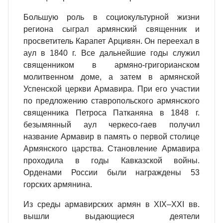
Большую роль в социокультурной жизни
региона сыграл армянский священник и
просветитель Карапет Арцивян. Он переехал в
аул в 1840 г. Все дальнейшие годы служил
священником в армяно-григорианском
молитвенном доме, а затем в армянской
Успенской церкви Армавира. При его участии
по предложению ставропольского армянского
священника Петроса Патканяна в 1848 г.
безымянный аул черкесо-гаев получил
название Армавир в память о первой столице
Армянского царства. Становление Армавира
проходила в годы Кавказской войны.
Орденами России были награждены 53
горских армянина.
Из среды армавирских армян в XIX–XXI вв.
вышли выдающиеся деятели