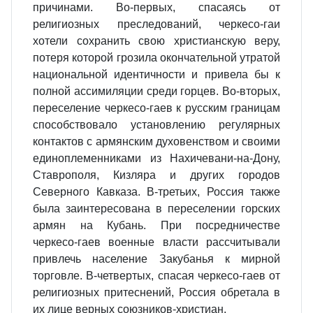
причинами. Во-первых, спасаясь от
религиозных преследований, черкесо-гаи
хотели сохранить свою христианскую веру,
потеря которой грозила окончательной утратой
национальной идентичности и привела бы к
полной ассимиляции среди горцев. Во-вторых,
переселение черкесо-гаев к русским границам
способствовало установлению регулярных
контактов с армянским духовенством и своими
единоплеменниками из Нахичевани-на-Дону,
Ставрополя, Кизляра и других городов
Северного Кавказа. В-третьих, Россия также
была заинтересована в переселении горских
армян на Кубань. При посредничестве
черкесо-гаев военные власти рассчитывали
привлечь население Закубанья к мирной
торговле. В-четвертых, спасая черкесо-гаев от
религиозных притеснений, Россия обретала в
их лице верных союзников-христиан.