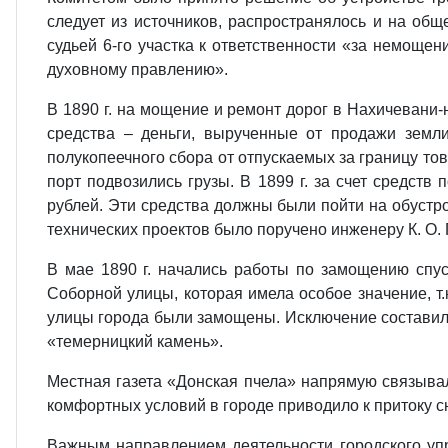
следует из источников, распространялось и на об
судьей 6-го участка к ответственности «за немощ
духовному правлению».
В 1890 г. на мощение и ремонт дорог в Нахичевани
средства – деньги, вырученные от продажи земл
полукопеечного сбора от отпускаемых за границу т
порт подвозились грузы. В 1899 г. за счет средств п
рублей. Эти средства должны были пойти на обустро
технических проектов было поручено инженеру К. О. 
В мае 1890 г. начались работы по замощению спуско
Соборной улицы, которая имела особое значение, т.
улицы города были замощены. Исключение составили 
«темерницкий камень».
Местная газета «Донская пчела» напрямую связывал
комфортных условий в городе приводило к притоку 
Важным направлением деятельности городского упр