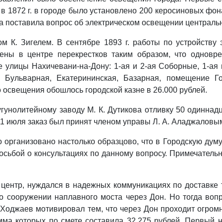
 1872 г. в городе было установлено 200 керосиновых фона
ава поставила вопрос об электрическом освещении централь
м К. Зигелем. В сентябре 1893 г. работы по устройству
ены в центре перекрестков таким образом, что одновре
лицы Нахичевани-на-Дону: 1-ая и 2-ая Соборные, 1-ая и
 Бульварная, Екатерининская, Базарная, помещение Го
о освещения обошлось городской казне в 26.000 рублей.
чугунолитейному заводу М. К. Дутикова отливку 50 одинн
 11 июля заказ был принят членом управы Л. А. Аладжаловы
рганизовано настолько образцово, что в Городскую думу 
просьбой о консультациях по данному вопросу. Примечатель
центр, нуждался в надежных коммуникациях по доставке т
 сооружении наплавного моста через Дон. Но тогда воп
 Ходжаев мотивировал тем, что через Дон проходит огромн
ма которых по смете составила 32.275 рублей. Первый н