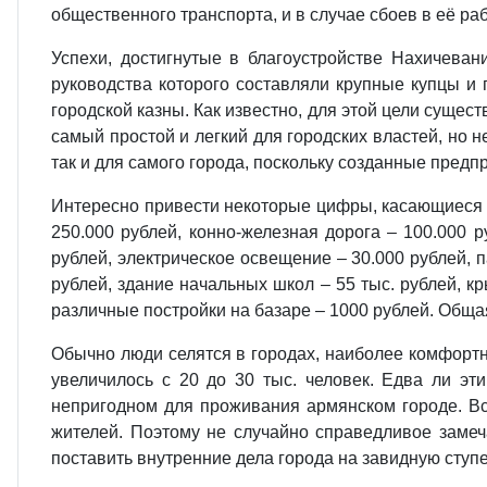
общественного транспорта, и в случае сбоев в её ра
Успехи, достигнутые в благоустройстве Нахичеван
руководства которого составляли крупные купцы и
городской казны. Как известно, для этой цели сущес
самый простой и легкий для городских властей, но 
так и для самого города, поскольку созданные предп
Интересно привести некоторые цифры, касающиеся ст
250.000 рублей, конно-железная дорога – 100.000 р
рублей, электрическое освещение – 30.000 рублей, 
рублей, здание начальных школ – 55 тыс. рублей, к
различные постройки на базаре – 1000 рублей. Общая
Обычно люди селятся в городах, наиболее комфортны
увеличилось с 20 до 30 тыс. человек. Едва ли э
непригодном для проживания армянском городе. Вс
жителей. Поэтому не случайно справедливое замеч
поставить внутренние дела города на завидную ступ