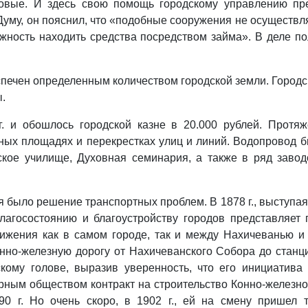
овые. И здесь свою помощь городскому управлению пре
Думу, он пояснил, что «подобные сооружения не осуществ
жность находить средства посредством займа». В деле п
спечен определенным количеством городской земли. Город
.
. и обошлось городской казне в 20.000 рублей. Протяж
ных площадях и перекрестках улиц и линий. Водопровод б
вское училище, Духовная семинария, а также в ряд зав
было решение транспортных проблем. В 1878 г., выступая 
лагосостоянию и благоустройству городов представляет 
ижения как в самом городе, так и между Нахичеванью и
нно-железную дорогу от Нахичеванского Собора до станц
ому голове, выразив уверенность, что его инициатива 
рным обществом контракт на строительство Конно-железной
0 г. Но очень скоро, в 1902 г., ей на смену пришел 