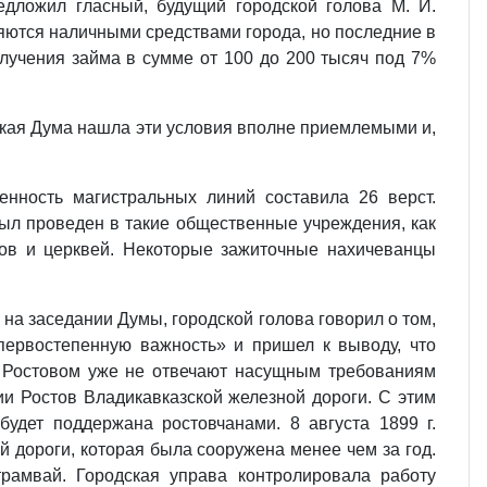
дложил гласный, будущий городской голова М. И.
ляются наличными средствами города, но последние в
олучения займа в сумме от 100 до 200 тысяч под 7%
ская Дума нашла эти условия вполне приемлемыми и,
енность магистральных линий составила 26 верст.
ыл проведен в такие общественные учреждения, как
одов и церквей. Некоторые зажиточные нахичеванцы
на заседании Думы, городской голова говорил о том,
первостепенную важность» и пришел к выводу, что
 Ростовом уже не отвечают насущным требованиям
ии Ростов Владикавказской железной дороги. С этим
будет поддержана ростовчанами. 8 августа 1899 г.
 дороги, которая была сооружена менее чем за год.
трамвай. Городская управа контролировала работу