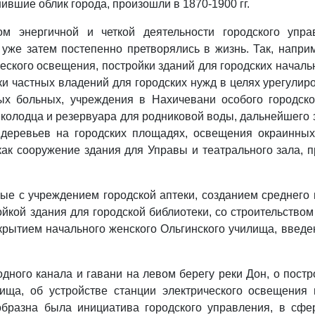
шие облик города, произошли в 1870-1900 гг.
м энергичной и четкой деятельности городского упр
уже затем постепенно претворялись в жизнь. Так, напри
еского освещения, постройки зданий для городских началь
пки частных владений для городских нужд в целях урегули
ых больных, учреждения в Нахичевани особого городско
 колодца и резервуара для родниковой воды, дальнейшего
и деревьев на городских площадях, освещения окраинных
ак сооружение здания для Управы и театрального зала, пр
ные с учреждением городской аптеки, созданием среднег
йкой здания для городской библиотеки, со строительство
крытием начального женского Ольгинского училища, введе
дного канала и гавани на левом берегу реки Дон, о постро
лища, об устройстве станции электрического освещения 
ообразна была инициатива городского управления, в сф