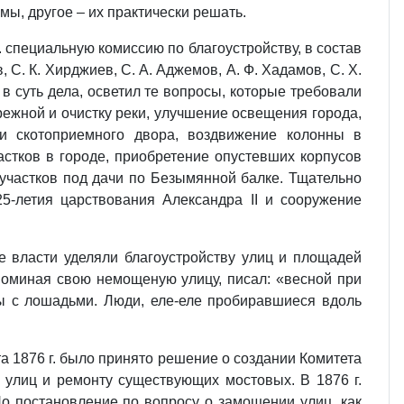
мы, другое – их практически решать.
 специальную комиссию по благоустройству, в состав
, С. К. Хирджиев, С. А. Аджемов, А. Ф. Хадамов, С. Х.
в суть дела, осветил те вопросы, которые требовали
ежной и очистку реки, улучшение освещения города,
 и скотоприемного двора, воздвижение колонны в
астков в городе, приобретение опустевших корпусов
 участков под дачи по Безымянной балке. Тщательно
5-летия царствования Александра II и сооружение
е власти уделяли благоустройству улиц и площадей
поминая свою немощеную улицу, писал: «весной при
ы с лошадьми. Люди, еле-еле пробиравшиеся вдоль
а 1876 г. было принято решение о создании Комитета
 улиц и ремонту существующих мостовых. В 1876 г.
о постановление по вопросу о замощении улиц, как