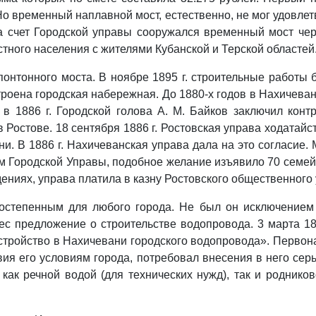
Но временный наплавной мост, естественно, не мог удовле
за счет Городской управы сооружался временный мост чер
ного населения с жителями Кубанской и Терской областей
онтонного моста. В ноябре 1895 г. строительные работы 
строена городская набережная. До 1880-х годов в Нахичев
в 1886 г. Городской голова А. М. Байков заключил кон
 Ростове. 18 сентября 1886 г. Ростовская управа ходата
и. В 1886 г. Нахичеванская управа дала на это согласие.
 Городской Управы, подобное желание изъявило 70 семей 
ниях, управа платила в казну Ростовского общественного
остепенным для любого города. Не был он исключением и
с предложение о строительстве водопровода. 3 марта 18
тройство в Нахичевани городского водопровода». Первона
вия его условиям города, потребовал внесения в него сер
ак речной водой (для технических нужд), так и родников