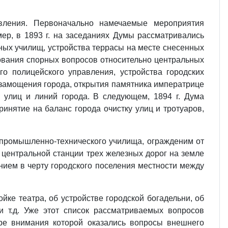
авления. Первоначально намечаемые мероприятия
мер, в 1893 г. на заседаниях Думы рассматривались
ных училищ, устройства террасы на месте снесенных
рования спорных вопросов относительно центральных
го полицейского управления, устройства городских
 замощения города, открытия памятника императрице
 улиц и линий города. В следующем, 1894 г. Дума
инятие на баланс города очистку улиц и тротуаров,
о промышленно-технического училища, огражденим от
м центральной станции трех железных дорог на земле
нием в черту городского поселения местности между
йке театра, об устройстве городской богадельни, об
и т.д. Уже этот список рассматриваемых вопросов
ере внимания которой оказались вопросы внешнего