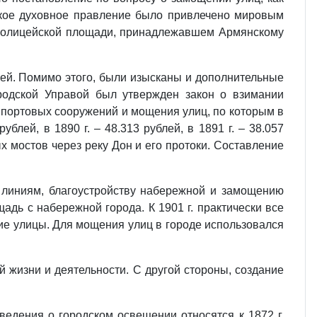
нское духовное правление было привлечено мировым
а Полицейской площади, принадлежавшем Армянскому
лей. Помимо этого, были изысканы и дополнительные
родской Управой был утвержден закон о взимании
 портовых сооружений и мощения улиц, по которым в
ублей, в 1890 г. – 48.313 рублей, в 1891 г. – 38.057
х мостов через реку Дон и его протоки. Составление
-ой линиям, благоустройству набережной и замощению
адь с набережной города. К 1901 г. практически все
кие улицы. Для мощения улиц в городе использовался
 жизни и деятельности. С другой стороны, создание
едения о городском освещении относятся к 1872 г.