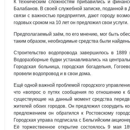
К техническим сложностям прибавились и финанс
Балабанов. В своей служебной записке, поданной в 
связи с важностью предприятия, дают городу возмо
годовых сроком на 10 лет он предложил свои услуги.
Предполагаемый заём, по его мнению, мог быть обе
таким образом, необходимые средства были найдены
Строительство водопровода завершилось в 1889 г
Водоразборные будки устанавливались на централь
Городская больница, городская богадельня, Гогое
провели водопровод и в свои дома.
Ещё одной важной проблемой городского управления 
что «вопрос о путях сообщения по отношению к б
существующие на данный момент средства передв
жителей обоих городов. Он предложил соорудить ко
предложением он обратился к Ростовскому городск
Городская управа подписала с Бельгийским акционе
Её торжественное открытие состоялось 9 мая 189