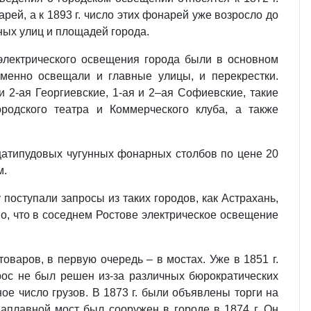
рей, а к 1893 г. число этих фонарей уже возросло до
ных улиц и площадей города.
 электрического освещения города были в основном
менно освещали и главные улицы, и перекрестки.
 2-ая Георгиевские, 1-ая и 2–ая Софиевские, такие
родского театра и Коммерческого клуба, а также
адцатипудовых чугунных фонарных столбов по цене 20
м.
поступали запросы из таких городов, как Астрахань,
но, что в соседнем Ростове электрическое освещение
оваров, в первую очередь – в мостах. Уже в 1851 г.
рос не был решен из-за различных бюрократических
ое число грузов. В 1873 г. были объявлены торги на
аплавной мост был сооружен в городе в 1874 г. Он