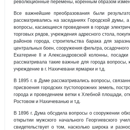
революционные перемены, коренным образом изменив
Все важнейшие преобразования были результато
рассматривались на заседаниях Городской думы, а 
вопросы, касающиеся проведения в городе электрич
торговых рядов, учреждения адресного стола, поку
районов города, строительства барака для заразн
центральных боен, сооружения фильтра, осадочного
Екатерине II и Александровской колонны, посадк
рассматривала такие важные для города вопросы, к
учреждение в г. Нахичевани ярмарки и т.д.
В 1895 г. в Думе рассматривались вопросы, связан
присвоения городских пустопорожних земель, постро
города и проведением ветки к Хлебной площади, от
Ростовом и Нахичеванью и т.д.
В 1896 г. Дума обсудила вопросы о сооружении обхо
открытии мужского начального Георгиевского учи
свидетельствует о том, насколько широка и разн