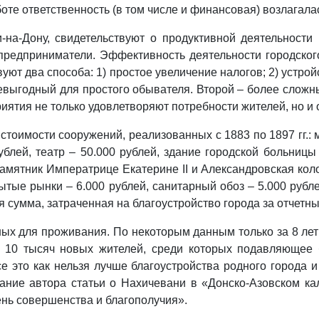
боте ответственность (в том числе и финансовая) возлагал
и-на-Дону, свидетельствуют о продуктивной деятельност
 предприниматели. Эффективность деятельности городско
твуют два способа: 1) простое увеличение налогов; 2) устр
невыгодный для простого обывателя. Второй – более сложн
риятия не только удовлетворяют потребности жителей, но и 
оимости сооружений, реализованных с 1883 по 1897 гг.: 
ублей, театр – 50.000 рублей, здание городской больницы
памятник Императрице Екатерине II и Александровская коло
рытые рынки – 6.000 рублей, санитарный обоз – 5.000 рубл
 сумма, затраченная на благоустройство города за отчетны
х для проживания. По некоторым данным только за 8 лет 
ти 10 тысяч новых жителей, среди которых подавляющее 
е это как нельзя лучше благоустройства родного города 
ание автора статьи о Нахичевани в «Донско-Азовском кал
ень совершенства и благополучия».