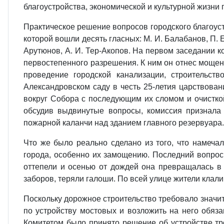
благоустройства, экономической и культурной жизни 
Практическое решение вопросов городского благоуст
которой вошли десять гласных: М. И. Балабанов, П. Е.
Арутюнов, А. И. Тер-Акопов. На первом заседании к
первостепенного разрешения. К ним он отнес мощен
проведение городской канализации, строительст
Александровском саду в честь 25-летия царствован
вокруг Собора с последующим их сломом и очисткой
обсудив выдвинутые вопросы, комиссия признала 
пожарной каланчи над зданием главного резервуара.
Что же было реально сделано из того, что намеча
города, особенно их замощению. Последний вопрос
оттепели и осенью от дождей она превращалась в
заборов, теряли галоши. По всей улице жители клали
Поскольку дорожное строительство требовало значит
по устройству мостовых и возложить на него обяз
Комитетом было принято решение об устройстве тр