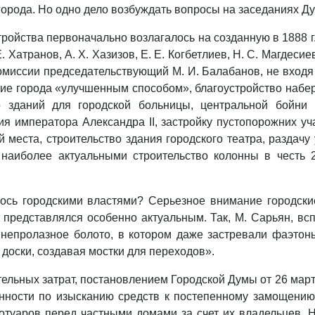
города. Но одно дело возбуждать вопросы на заседаниях Ду
ройства первоначально возлагалось на созданную в 1888 г.
 Хатранов, А. Х. Хазизов, Е. Е. Когбетлиев, Н. С. Магдесиев
омиссии председательствующий М. И. Балабанов, не входя 
ие города «улучшенным способом», благоустройство набер
во зданий для городской больницы, центральной бойни
ия императора Александра II, застройку пустопорожних уч
 места, строительство здания городского театра, раздачу
наиболее актуальными строительство колонны в честь 2
лось городскими властями? Серьезное внимание городски
 представлялся особенно актуальным. Так, М. Сарьян, вс
 непролазное болото, в котором даже застревали фаэтон
 доски, создавая мостки для переходов».
ельных затрат, постановлением Городской Думы от 26 март
анности по изысканию средств к постепенному замощению
отуаров перед частными домами за счет их владельцев. Н