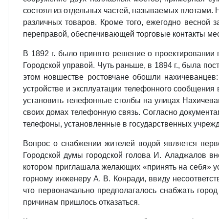
состоял из отдельных частей, называемых плотами. 
различных товаров. Кроме того, ежегодно весной 
переправой, обеспечивающей торговые контакты мест
В 1892 г. было принято решение о проектировании п
Городской управой. Чуть раньше, в 1894 г., была по
этом новшестве ростовчане обошли нахичеванцев: 
устройстве и эксплуатации телефонного сообщения в
установить телефонные столбы на улицах Нахичеван
своих домах телефонную связь. Согласно документам
телефоны, установленные в государственных учрежде
Вопрос о снабжении жителей водой является перв
Городской думы городской голова И. Аладжалов вне
котором приглашала желающих «принять на себя» ус
горному инженеру А. В. Конради, ввиду несоответст
что первоначально предполагалось снабжать город к
причинам пришлось отказаться.