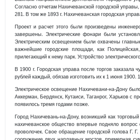
Согласно отчетам Нахичеванской городской управы, в
281. В том же 1893 г. Нахичеванская городская упр
Проект и расчет этого были произведены инженеро
завершены. Электрические фонари были установл
Электрическим освещением были охвачены главные у
важнейшие городские площади, как Полицейская,
прилегающий к нему парк. Устройство электрическог
В 1900 г. Городская управа после торгов заказала 
рублей каждый, обязав изготовить их к 1 июня 1900.
Электрическое освещение Нахичевани-на-Дону было о
Аккерман, Бердянск, Кутаиси, Таганрог, Харьков с 
появилось тремя годами позже.
Город Нахичевань-на-Дону, возникший как торговый 
нахичеванское общество впервые подняло вопрос о
проволочек. Свое обращение городской голова Г. Г.
сооружение двух наплавных мостов, примерная сум