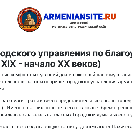
одского управления по благ
XIX - начало XX веков)
здание комфортных условий для его жителей напрямую зави
ятельности на этом поприще городского управления армян
ии.
ровало магистраты и ввело представительные органы город
ан). Именно на них отныне легло тяжелое бремя решен
онально возлагалась на гласных Городской думы и членов 
оляют воссоздать общую картину деятельности Нахичев