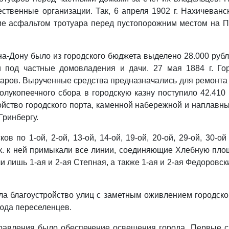
щественные организации. Так, 6 апреля 1902 г. Нахичева
ение асфальтом тротуара перед пустопорожним местом н
-на-Дону было из городского бюджета выделено 28.000 руб
и под частные домовладения и дачи. 27 мая 1884 г. Го
оваров. Вырученные средства предназначались для ремонта
олукопеечного сбора в городскую казну поступило 42.410 р
йство городского порта, каменной набережной и наплавны
Гринбергу.
в по 1-ой, 2-ой, 13-ой, 14-ой, 19-ой, 20-ой, 29-ой, 30
к. к ней примыкали все линии, соединяющие Хлебную площ
лишь 1-ая и 2-ая Степная, а также 1-ая и 2-ая Федоровс
а благоустройство улиц с заметным оживлением городской
сюда переселенцев.
авления было обеспечение освещения города. Первые св